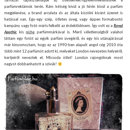
tárházát tapasztalhatjuk az ötleteknek/figyelemfelkeltésnek a
parfümreklámok terén. Rám kétség kívül a jó hírén kívül a parfüm
megjelenése, a brand arculata és az általa közölni kívánt üzenet is
hatással van. Egy-egy szép, ötletes üveg, vagy éppen formabontó
kampány vagy fotó máris felkelti az érdeklődésem. Így volt ez a
Royal
Apothic
kis
niche
parfümmárkával is. Merő véletlenségből valahol
láttam egy fotót az egyik parfüm üvegéről, és egy kis utánajárással
már kinyomoztam, hogy ez az 1990-ben alapult angol cég 2010 óta
több mint 12 parfümöt adott ki, melyeket London nevezetes helyeiről,
kertjeiről neveztek el. Micsoda ötlet! London rajongóknak most
nagyot dobbanhatott a szívük!