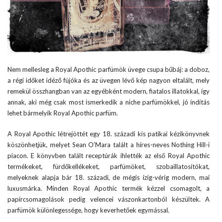
Nem mellesleg a Royal Apothic parfümök üvege csupa bűbáj: a doboz,
a régi időket idéző fújóka és az üvegen lévő kép nagyon eltalált, mely
remekül összhangban van az egyébként modern, fiatalos illatokkal, így
annak, aki még csak most ismerkedik a niche parfümökkel, jó indítás
lehet bármelyik Royal Apothic parfüm.
A Royal Apothic létrejöttét egy 18. századi kis patikai kézikönyvnek
köszönhetjük, melyet Sean O’Mara talált a híres-neves Nothing Hill-i
piacon. E könyvben talált receptúrák ihlették az első Royal Apothic
termékeket, fürdőkellékeket, parfümöket, szobaillatosítókat,
melyeknek alapja bár 18. századi, de mégis ízig-vérig modern, mai
luxusmárka. Minden Royal Apothic termék kézzel csomagolt, a
papírcsomagolások pedig velencei vászonkartonból készültek. A
parfümök különlegessége, hogy keverhetőek egymással.