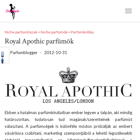
Toggl
Naviga
Niche parfümházak
~
Niche parfümök
~
Parfümkritika
Royal Apothic parfümök
by
Parfumblogger
-
2012-10-31
Ebben a hatalmas parfümkínálatban ember legyen a talpán, aki mindig
határozottan, tudatosan tud magának/szeretteinek parfümöt
választani. A parfümcégek is különféle módon próbálják az embert
vásárlásra csábítani, marketing szempontjából a lehető legszélesebb