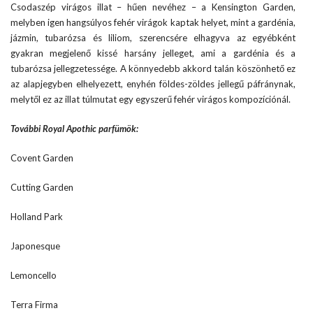
Csodaszép virágos illat – hűen nevéhez – a Kensington Garden,
melyben igen hangsúlyos fehér virágok kaptak helyet, mint a gardénia,
jázmin, tubarózsa és liliom, szerencsére elhagyva az egyébként
gyakran megjelenő kissé harsány jelleget, ami a gardénia és a
tubarózsa jellegzetessége. A könnyedebb akkord talán köszönhető ez
az alapjegyben elhelyezett, enyhén földes-zöldes jellegű páfránynak,
melytől ez az illat túlmutat egy egyszerű fehér virágos kompozíciónál.
További Royal Apothic parfümök:
Covent Garden
Cutting Garden
Holland Park
Japonesque
Lemoncello
Terra Firma