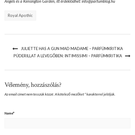
Angels és a Kensington Garden, itt érdeklődhet: info@parfumblog.hu
Royal Apothic
JULIETTE HAS A GUN MAD MADAME – PARFÜMKRITIKA
PÚDERILLAT A LEVEGŐBEN: INTIMISSIMI – PARFÜMKRITIKA
Vélemény, hozzászólás?
Az email címet nem tesszük közzé.
A kötelező mezőket
*
karakterrel jelöljük.
Name
*