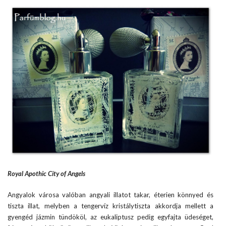
Royal Apothic City of Angels
Angyalok városa valóban angyali illatot takar, éterien könnyed és
tiszta illat, melyben a tengervíz kristálytiszta akkordja mellett a
gyengéd jázmin tündököl, az eukaliptusz pedig egyfajta üdeséget,