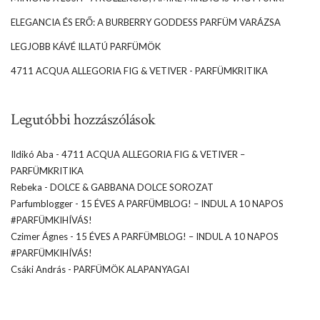
ELEGANCIA ÉS ERŐ: A BURBERRY GODDESS PARFÜM VARÁZSA
LEGJOBB KÁVÉ ILLATÚ PARFÜMÖK
4711 ACQUA ALLEGORIA FIG & VETIVER - PARFÜMKRITIKA
Legutóbbi hozzászólások
Ildikó Aba
-
4711 ACQUA ALLEGORIA FIG & VETIVER –
PARFÜMKRITIKA
Rebeka
-
DOLCE & GABBANA DOLCE SOROZAT
Parfumblogger
-
15 ÉVES A PARFÜMBLOG! – INDUL A 10 NAPOS
#PARFÜMKIHÍVÁS!
Czimer Ágnes
-
15 ÉVES A PARFÜMBLOG! – INDUL A 10 NAPOS
#PARFÜMKIHÍVÁS!
Csáki András
-
PARFÜMÖK ALAPANYAGAI