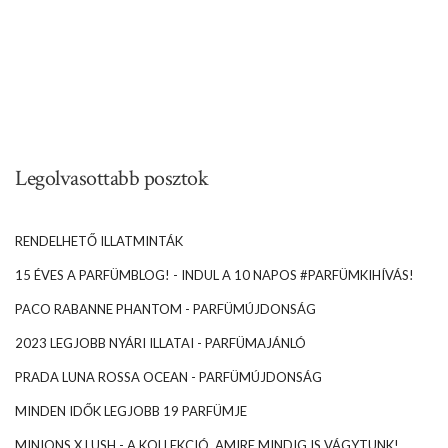
Legolvasottabb posztok
RENDELHETŐ ILLATMINTÁK
15 ÉVES A PARFÜMBLOG! - INDUL A 10 NAPOS #PARFÜMKIHÍVÁS!
PACO RABANNE PHANTOM - PARFÜMÚJDONSÁG
2023 LEGJOBB NYÁRI ILLATAI - PARFÜMAJÁNLÓ
PRADA LUNA ROSSA OCEAN - PARFÜMÚJDONSÁG
MINDEN IDŐK LEGJOBB 19 PARFÜMJE
MINIONS X LUSH - A KOLLEKCIÓ, AMIRE MINDIG IS VÁGYTUNK!