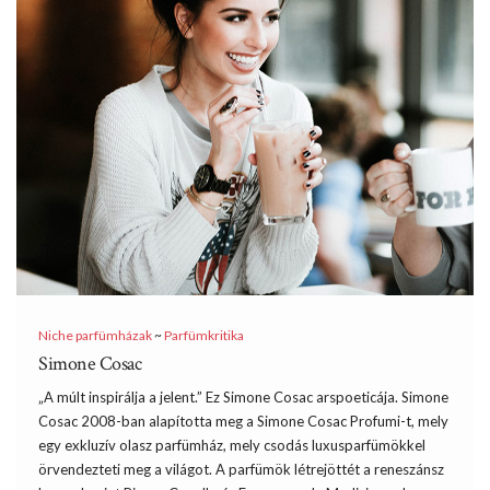
Niche parfümházak
~
Parfümkritika
Simone Cosac
„A múlt inspirálja a jelent.” Ez Simone Cosac arspoeticája. Simone
Cosac 2008-ban alapította meg a Simone Cosac Profumi-t, mely
egy exkluzív olasz parfümház, mely csodás luxusparfümökkel
örvendezteti meg a világot. A parfümök létrejöttét a reneszánsz