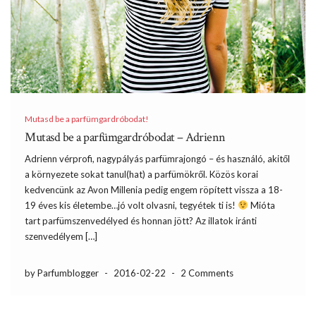
Mutasd be a parfümgardróbodat!
Mutasd be a parfümgardróbodat – Adrienn
Adrienn vérprofi, nagypályás parfümrajongó – és használó, akitől
a környezete sokat tanul(hat) a parfümökről. Közös korai
kedvencünk az Avon Millenia pedig engem röpített vissza a 18-
19 éves kis életembe…jó volt olvasni, tegyétek ti is!
Mióta
tart parfümszenvedélyed és honnan jött? Az illatok iránti
szenvedélyem […]
by Parfumblogger
-
2016-02-22
-
2 Comments