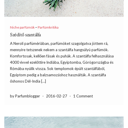
Niche parfümök
~
Parfümkritika
Szédítő szantálfa
A Neroli parfümériában, parfümöket szagolgatva jöttem rá,
mennyire tetszenek nekem a szantálfa hangsúlyú parfümök.
Komfortosak, kellően fásak és puhák. A szantálfa felhasználása
4000 évvel ezelőttire Indiába, Egyiptomba, Görögországba és
Rómába nyúlik vissza. Sok templomok épült szantálfából,
Egyiptom pedig a balzsamozáshoz használták. A szantálfa
őshonos Dél-India […]
by Parfumblogger
-
2016-02-27
-
1 Comment