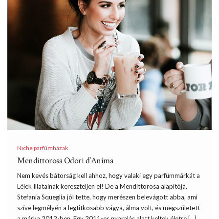
Niche parfümházak
Mendittorosa Odori d’Anima
Nem kevés bátorság kell ahhoz, hogy valaki egy parfümmárkát a
Lélek Illatainak kereszteljen el! De a Mendittorosa alapítója,
Stefania Squeglia jól tette, hogy merészen belevágott abba, ami
szíve legmélyén a legtitkosabb vágya, álma volt, és megszületett
a márka 2012-ben. Egy 2011-es nyaralás alatt keltek életre […]