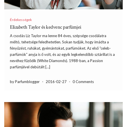
Érdekességek
Elizabeth Taylor és kedvenc parfümjei
A csodás Liz Taylor ma lenne 84 éves, szépsége csodálatra
méltó, tehetsége feledhetetlen. Sokan tudják, hogy imádta a
fényűzést, ruhákat, gyémántokat, parfümöket. Az első “celeb-
parfümök” anyja is ő volt, és az egyik legkelendőbb sztárillat is a
nevéhez fűződik (White Diamonds). 1988-ban, a Passion
parfümjével debütált […]
by Parfumblogger
-
2016-02-27
-
0 Comments