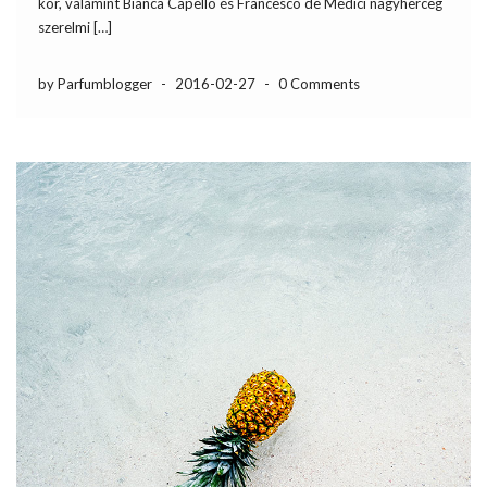
kor, valamint Bianca Capello és Francesco de Medici nagyherceg
szerelmi […]
by Parfumblogger
-
2016-02-27
-
0 Comments