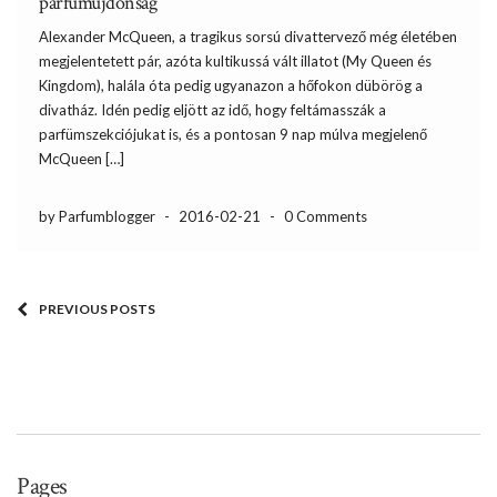
parfümújdonság
Alexander McQueen, a tragikus sorsú divattervező még életében
megjelentetett pár, azóta kultikussá vált illatot (My Queen és
Kingdom), halála óta pedig ugyanazon a hőfokon dübörög a
divatház. Idén pedig eljött az idő, hogy feltámasszák a
parfümszekciójukat is, és a pontosan 9 nap múlva megjelenő
McQueen […]
by Parfumblogger
-
2016-02-21
-
0 Comments
PREVIOUS POSTS
Pages