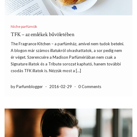
Niche parfümök
TFK – az emlékek bűvöletében
The Fragrance Kitchen – a parfümház, amivel nem tudok betelni.
A blogon már számos illatukról olvashattatok, a sor pedig nem
ér véget. Szerencsére a Madison Parfümériában nem csak a
Signature illatok és a Tribute sorozat kapható, hanem további
csodás TFK illatok is. Nézzük most a […]
by Parfumblogger
-
2016-02-29
-
0 Comments