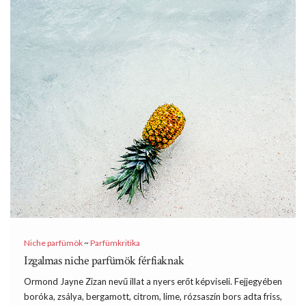
Niche parfümök
~
Parfümkritika
Izgalmas niche parfümök férfiaknak
Ormond Jayne Zizan nevű illat a nyers erőt képviseli. Fejjegyében
boróka, zsálya, bergamott, citrom, lime, rózsaszín bors adta friss,