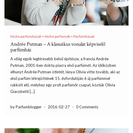
Niche parfümházak
~
Niche parfümök
~
Parfümházak
Andrée Putman – A klasszikus vonalat képviselő
parfümház
A világ egyik leghíresebb belső építésze, a francia Andrée
Putman, 2001-ben dobta piacra első parfümét. Az időközben
elhunyt Andrée Putman ötletét, lánya Olivia vitte tovább, aki az
első parfüm létrejöttének 15. évfordulóján 6 új parfümmel
rukkolt elő, melyhez egy profi parfümőr csapat, köztük Olivia
Giacobetti […]
by Parfumblogger
-
2016-02-27
-
0 Comments