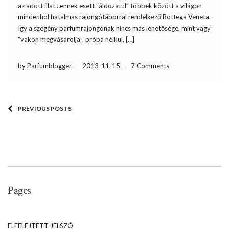
az adott illat…ennek esett “áldozatul” többek között a világon
mindenhol hatalmas rajongótáborral rendelkező Bottega Veneta.
Így a szegény parfümrajongónak nincs más lehetősége, mint vagy
“vakon megvásárolja”, próba nélkül, […]
by Parfumblogger
-
2013-11-15
-
7 Comments
PREVIOUS POSTS
Pages
ELFELEJTETT JELSZÓ