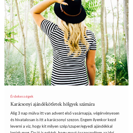
Érdekességek
Karácsonyi ajándékötletek hölgyek számára
Alig 3 nap múlva itt van advent első vasárnapja, végérvényesen
és hivatalosan is itt a karácsonyi szezon. Engem ilyenkor kezd
leverni a víz, hogy kit milyen szép/szuper/egyedi ajándékkal
lepjek meg. De jó is nektek, hogy most összeszedtem az idei