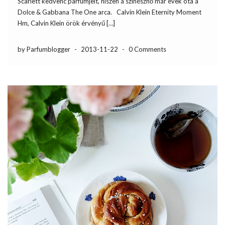
Scarlett kedvenc parfümjeit, hiszen a színésznő már évek óta a
Dolce & Gabbana The One arca. Calvin Klein Eternity Moment
Hm, Calvin Klein örök érvényű […]
by Parfumblogger
-
2013-11-22
-
0 Comments