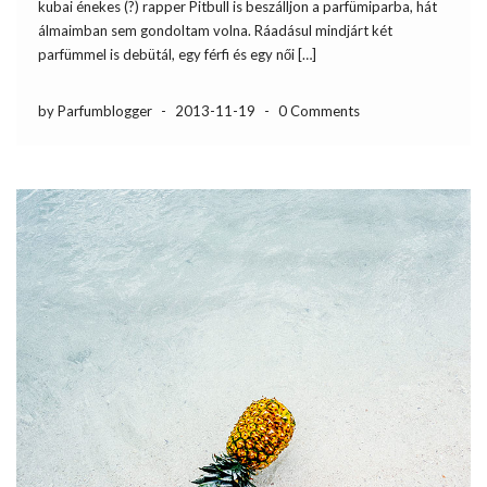
kubai énekes (?) rapper Pitbull is beszálljon a parfümiparba, hát
álmaimban sem gondoltam volna. Ráadásul mindjárt két
parfümmel is debütál, egy férfi és egy női […]
by Parfumblogger
-
2013-11-19
-
0 Comments