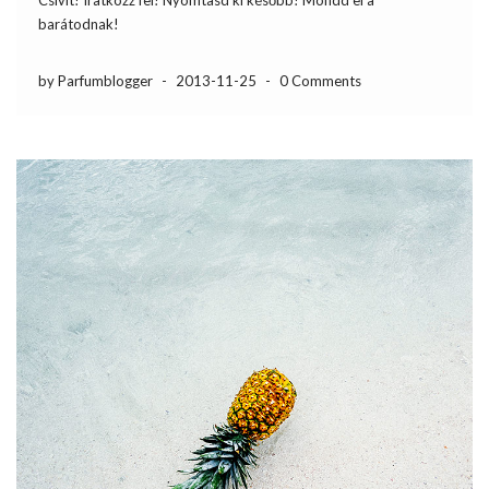
Csivit! Iratkozz fel! Nyomtasd ki később! Mondd el a
barátodnak!
by Parfumblogger
-
2013-11-25
-
0 Comments