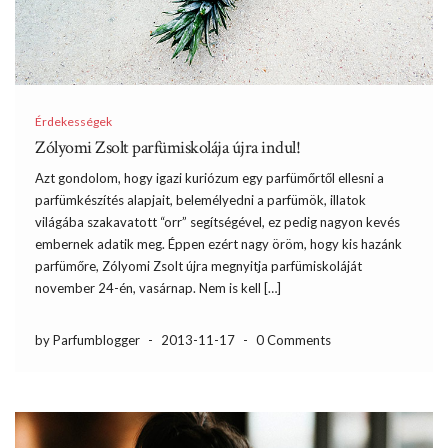
Érdekességek
Zólyomi Zsolt parfümiskolája újra indul!
Azt gondolom, hogy igazi kuriózum egy parfümőrtől ellesni a
parfümkészítés alapjait, belemélyedni a parfümök, illatok
világába szakavatott “orr” segítségével, ez pedig nagyon kevés
embernek adatik meg. Éppen ezért nagy öröm, hogy kis hazánk
parfümőre, Zólyomi Zsolt újra megnyitja parfümiskoláját
november 24-én, vasárnap. Nem is kell […]
by Parfumblogger
-
2013-11-17
-
0 Comments