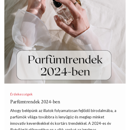
Érdekességek
Parfümtrendek 2024-ben
Ahogy belépünk az illatok folyamatosan fejlődő birodalmába, a
parfümök világa továbbra is lenyűgöz és meglep minket
innovatív keverékekkel és kortárs trendekkel. A 2024-es év
illatvilágát előrevetítve ez a cikk azokat az izgalmas