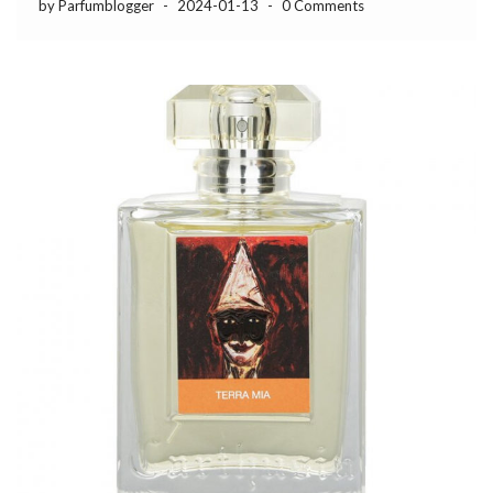
by Parfumblogger
-
2024-01-13
-
0 Comments