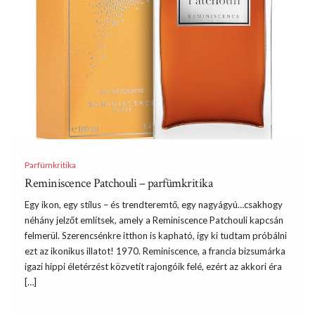
Parfümkritika
Reminiscence Patchouli – parfümkritika
Egy ikon, egy stílus – és trendteremtő, egy nagyágyú…csakhogy
néhány jelzőt említsek, amely a Reminiscence Patchouli kapcsán
felmerül. Szerencsénkre itthon is kapható, így ki tudtam próbálni
ezt az ikonikus illatot! 1970. Reminiscence, a francia bizsumárka
igazi hippi életérzést közvetít rajongóik felé, ezért az akkori éra
[…]