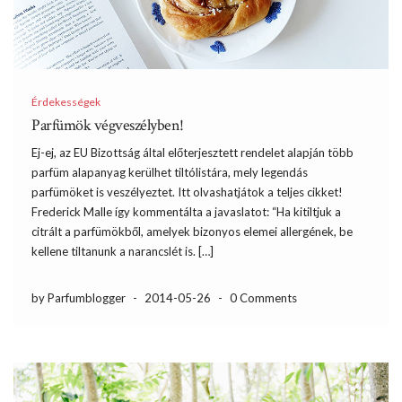
Érdekességek
Parfümök végveszélyben!
Ej-ej, az EU Bizottság által előterjesztett rendelet alapján több
parfüm alapanyag kerülhet tiltólistára, mely legendás
parfümöket is veszélyeztet. Itt olvashatjátok a teljes cikket!
Frederick Malle így kommentálta a javaslatot: “Ha kitiltjuk a
citrált a parfümökből, amelyek bizonyos elemei allergének, be
kellene tiltanunk a narancslét is. […]
by Parfumblogger
-
2014-05-26
-
0 Comments