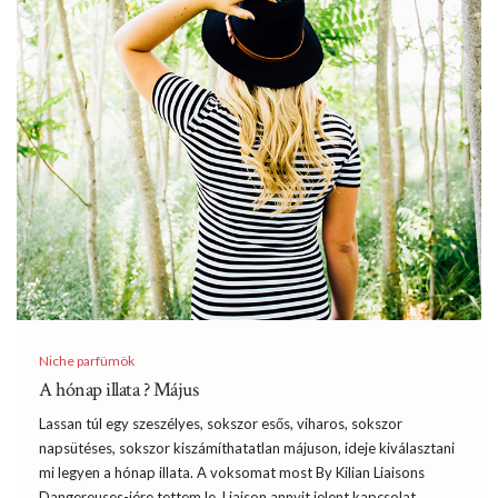
Niche parfümök
A hónap illata ? Május
Lassan túl egy szeszélyes, sokszor esős, viharos, sokszor
napsütéses, sokszor kiszámíthatatlan májuson, ideje kiválasztani
mi legyen a hónap illata. A voksomat most By Kilian Liaisons
Dangereuses-jére tettem le. Liaison annyit jelent kapcsolat,