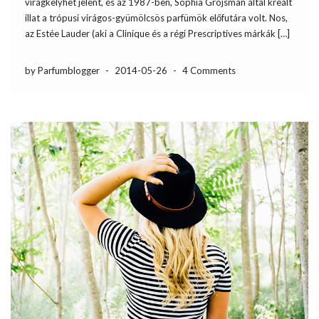
virágkelyhet jelent, és az 1987-ben, Sophia Grojsman által kreált
illat a trópusi virágos-gyümölcsös parfümök előfutára volt. Nos,
az Estée Lauder (aki a Clinique és a régi Prescriptives márkák […]
by Parfumblogger
-
2014-05-26
-
4 Comments