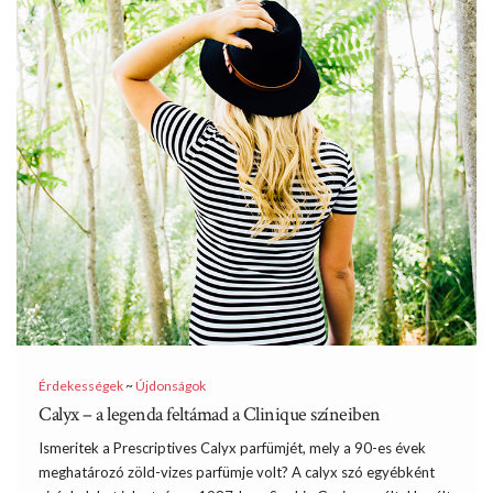
Érdekességek
~
Újdonságok
Calyx – a legenda feltámad a Clinique színeiben
Ismeritek a Prescriptives Calyx parfümjét, mely a 90-es évek
meghatározó zöld-vizes parfümje volt? A calyx szó egyébként