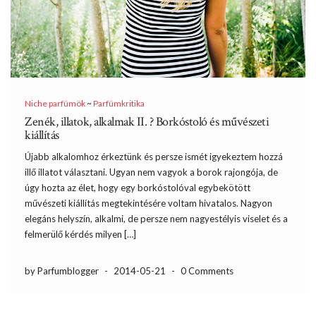
Niche parfümök
~
Parfümkritika
Zenék, illatok, alkalmak II. ? Borkóstoló és művészeti
kiállítás
Újabb alkalomhoz érkeztünk és persze ismét igyekeztem hozzá
illő illatot választani. Ugyan nem vagyok a borok rajongója, de
úgy hozta az élet, hogy egy borkóstolóval egybekötött
művészeti kiállítás megtekintésére voltam hivatalos. Nagyon
elegáns helyszín, alkalmi, de persze nem nagyestélyis viselet és a
felmerülő kérdés milyen […]
by Parfumblogger
-
2014-05-21
-
0 Comments