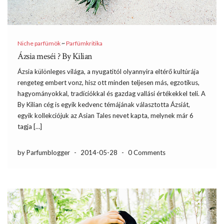
Niche parfümök
~
Parfümkritika
Ázsia meséi ? By Kilian
Ázsia különleges világa, a nyugatitól olyannyira eltérő kultúrája
rengeteg embert vonz, hisz ott minden teljesen más, egzotikus,
hagyományokkal, tradíciókkal és gazdag vallási értékekkel teli. A
By Kilian cég is egyik kedvenc témájának választotta Ázsiát,
egyik kollekciójuk az Asian Tales nevet kapta, melynek már 6
tagja […]
by Parfumblogger
-
2014-05-28
-
0 Comments