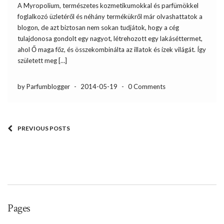
A Myropolium, természetes kozmetikumokkal és parfümökkel
foglalkozó üzletéről és néhány termékükről már olvashattatok a
blogon, de azt biztosan nem sokan tudjátok, hogy a cég
tulajdonosa gondolt egy nagyot, létrehozott egy lakáséttermet,
ahol Ő maga főz, és összekombinálta az illatok és ízek világát. Így
született meg […]
by Parfumblogger
-
2014-05-19
-
0 Comments
PREVIOUS POSTS
Pages