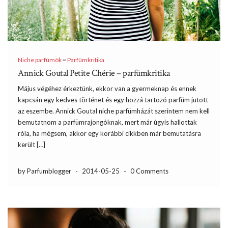
Niche parfümök
~
Parfümkritika
Annick Goutal Petite Chérie – parfümkritika
Május végéhez érkeztünk, ekkor van a gyermeknap és ennek
kapcsán egy kedves történet és egy hozzá tartozó parfüm jutott
az eszembe. Annick Goutal niche parfümházát szerintem nem kell
bemutatnom a parfümrajongóknak, mert már úgyis hallottak
róla, ha mégsem, akkor egy korábbi cikkben már bemutatásra
került […]
by Parfumblogger
-
2014-05-25
-
0 Comments