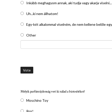
Inkább meghagyom annak, aki tudja vagy akarja viselni...
Uh...ki nem állhatom!
Egy-két alkalommal viselném, de nem kellene belőle egy
Other
Vote
Melyik parfümújdonság veri ki nálad a biztosítékot?
Moschino Toy
Rrrr!