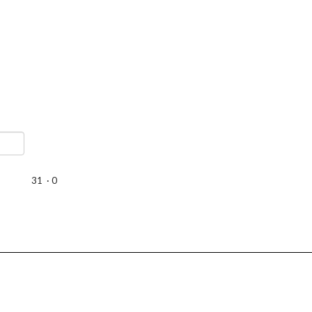
31
·
0