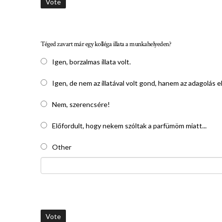
Vote
Téged zavart már egy kolléga illata a munkahelyeden?
Igen, borzalmas illata volt.
Igen, de nem az illatával volt gond, hanem az adagolás el
Nem, szerencsére!
Előfordult, hogy nekem szóltak a parfümöm miatt...
Other
Vote