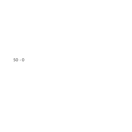
50
·
0