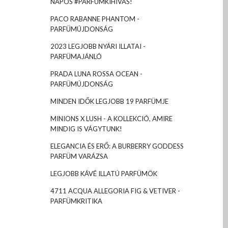
NAPOS #PARFÜMKIHÍVÁS!
PACO RABANNE PHANTOM -
PARFÜMÚJDONSÁG
2023 LEGJOBB NYÁRI ILLATAI -
PARFÜMAJÁNLÓ
PRADA LUNA ROSSA OCEAN -
PARFÜMÚJDONSÁG
MINDEN IDŐK LEGJOBB 19 PARFÜMJE
MINIONS X LUSH - A KOLLEKCIÓ, AMIRE
MINDIG IS VÁGYTUNK!
ELEGANCIA ÉS ERŐ: A BURBERRY GODDESS
PARFÜM VARÁZSA
LEGJOBB KÁVÉ ILLATÚ PARFÜMÖK
4711 ACQUA ALLEGORIA FIG & VETIVER -
PARFÜMKRITIKA