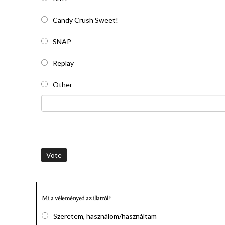
Candy Crush Sweet!
SNAP
Replay
Other
Vote
Mi a véleményed az illatról?
Szeretem, használom/használtam