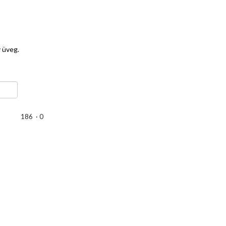
 üveg.
186
·
0