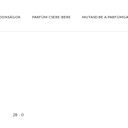
DONSÁGOK
PARFÜM CSERE-BERE
MUTASD BE A PARFÜMG
28
·
0