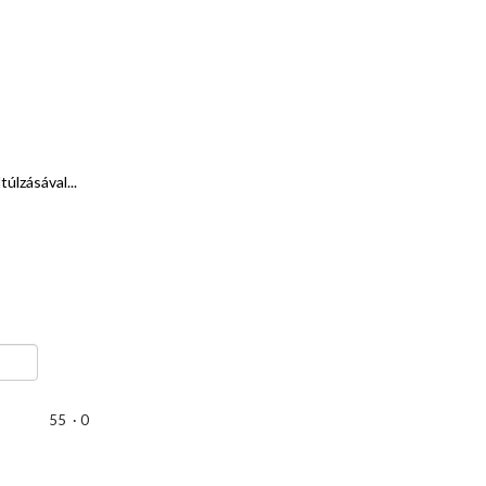
túlzásával...
55
·
0