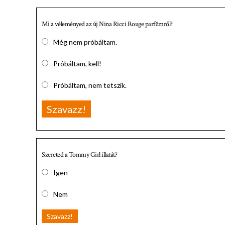
Mi a véleményed az új Nina Ricci Rouge parfümről?
Még nem próbáltam.
Próbáltam, kell!
Próbáltam, nem tetszik.
Szavazz!
Szereted a Tommy Girl illatát?
Igen
Nem
Szavazz!