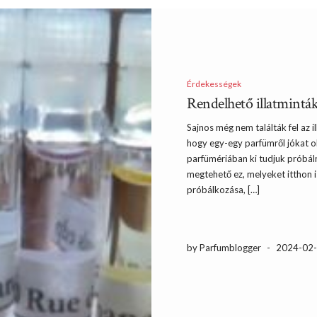
Érdekességek
Rendelhető illatmintá
Sajnos még nem találták fel az i
hogy egy-egy parfümről jókat o
parfümériában ki tudjuk próbál
megtehető ez, melyeket itthon 
próbálkozása, […]
by Parfumblogger
-
2024-02