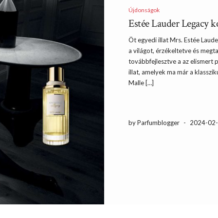
Újdonságok
Estée Lauder Legacy ko
Öt egyedi illat Mrs. Estée Laud
a világot, érzékeltetve és megta
továbbfejlesztve a az elismert 
illat, amelyek ma már a klasszik
Malle […]
by Parfumblogger
-
2024-02