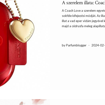
A szerelem illata: Co
A Coach Love a szerelem egyete
sokféle kifejezési módját. Az i
illat a vad eper vidám jegyéve
majd a cédrusfa meleg alapillata
by Parfumblogger
-
2024-02