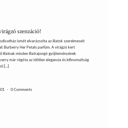
virágzó szenzáció!
usdivatház ismét elvarázsolta az illatok szerelmeseit
l: Burberry Her Petals parfüm. A virágzó kert
ölő illatnak minden illatrajongó gyűjteményének
rberry már régóta az időtlen elegancia és kifinomultság
hű […]
-01
-
0 Comments