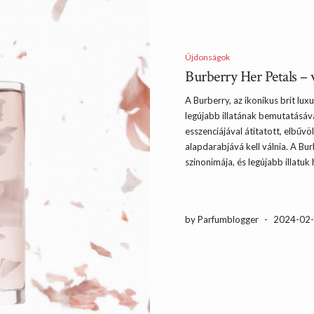
Újdonságok
Burberry Her Petals – 
A Burberry, az ikonikus brit lux
legújabb illatának bemutatásáva
esszenciájával átitatott, elbűv
alapdarabjává kell válnia. A Bu
szinonimája, és legújabb illatuk 
by Parfumblogger
-
2024-02