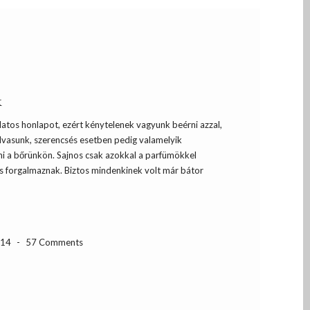
k
llatos honlapot, ezért kénytelenek vagyunk beérni azzal,
lvasunk, szerencsés esetben pedig valamelyik
ni a bőrünkön. Sajnos csak azokkal a parfümökkel
is forgalmaznak. Biztos mindenkinek volt már bátor
-14
-
57 Comments