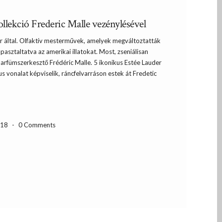
llekció Frederic Malle vezénylésével
er által. Olfaktív mesterművek, amelyek megváltoztatták
pasztaltatva az amerikai illatokat. Most, zseniálisan
parfümszerkesztő Frédéric Malle. 5 ikonikus Estée Lauder
us vonalat képviselik, ráncfelvarráson estek át Fredetic
-18
-
0 Comments