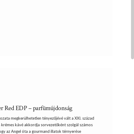
r Red EDP – parfümújdonság
zata megkerülhetetlen tényezőjévé vált a XXI. század
es krémes kávé akkordja sorvezetőként szolgál számos
hogy az Angel óta a gourmand illatok térnyerése