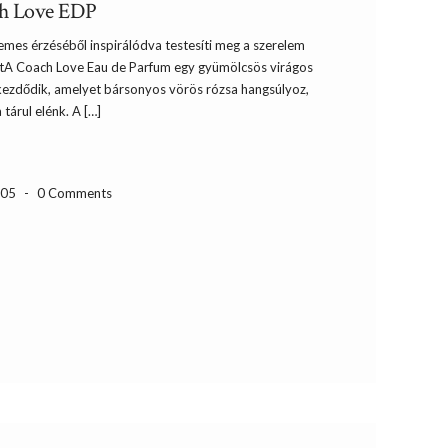
ach Love EDP
mes érzéséből inspirálódva testesíti meg a szerelem
llatA Coach Love Eau de Parfum egy gyümölcsös virágos
l kezdődik, amelyet bársonyos vörös rózsa hangsúlyoz,
 tárul elénk. A […]
-05
-
0 Comments