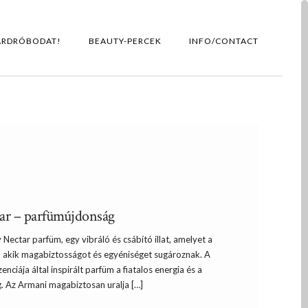
ARDRÓBODAT!
BEAUTY-PERCEK
INFO/CONTACT
r – parfümújdonság
ectar parfüm, egy vibráló és csábító illat, amelyet a
, akik magabiztosságot és egyéniséget sugároznak. A
nciája által inspirált parfüm a fiatalos energia és a
g. Az Armani magabiztosan uralja […]