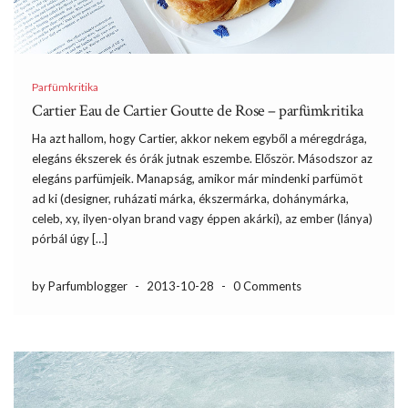
Parfümkritika
Cartier Eau de Cartier Goutte de Rose – parfümkritika
Ha azt hallom, hogy Cartier, akkor nekem egyből a méregdrága,
elegáns ékszerek és órák jutnak eszembe. Először. Másodszor az
elegáns parfümjeik. Manapság, amikor már mindenki parfümöt
ad ki (designer, ruházati márka, ékszermárka, dohánymárka,
celeb, xy, ilyen-olyan brand vagy éppen akárki), az ember (lánya)
pórbál úgy […]
by Parfumblogger
-
2013-10-28
-
0 Comments