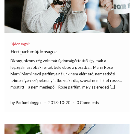
Újdonságok
Heti parfümújdonságok
Bizony, bizony rég volt már újdonságértesítő, így csak a
legizgalmasabbak fértek bele ebbe a posztba… Marni Rose
Marni Marni nevű parfümje nálunk nem elérhető, nemzetközi
szinten igen szépeket nyilatkoznak róla, szóval nem lehet rossz…
most itt – a nem meglepő – Rose parfüm, mely az eredeti […]
by Parfumblogger
-
2013-10-20
-
0 Comments