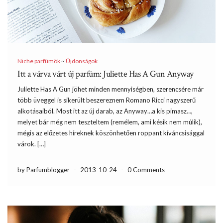
Niche parfümök
~
Újdonságok
Itt a várva várt új parfüm: Juliette Has A Gun Anyway
Juliette Has A Gun jöhet minden mennyiségben, szerencsére már
több üveggel is sikerült beszereznem Romano Ricci nagyszerű
alkotásaiból. Most itt az új darab, az Anyway…a kis pimasz…,
melyet bár még nem teszteltem (remélem, ami késik nem múlik),
mégis az előzetes híreknek köszönhetően roppant kíváncsisággal
várok. […]
by Parfumblogger
-
2013-10-24
-
0 Comments