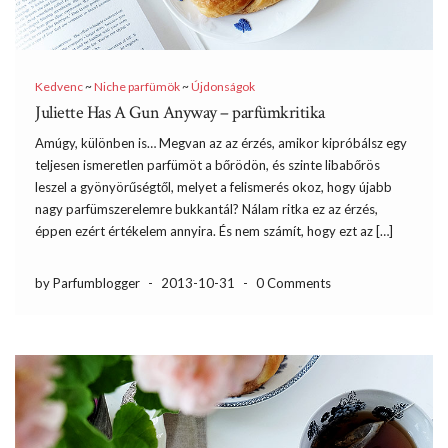
Kedvenc
~
Niche parfümök
~
Újdonságok
Juliette Has A Gun Anyway – parfümkritika
Amúgy, különben is… Megvan az az érzés, amikor kipróbálsz egy
teljesen ismeretlen parfümöt a bőrödön, és szinte libabőrös
leszel a gyönyörűségtől, melyet a felismerés okoz, hogy újabb
nagy parfümszerelemre bukkantál? Nálam ritka ez az érzés,
éppen ezért értékelem annyira. És nem számít, hogy ezt az […]
by Parfumblogger
-
2013-10-31
-
0 Comments