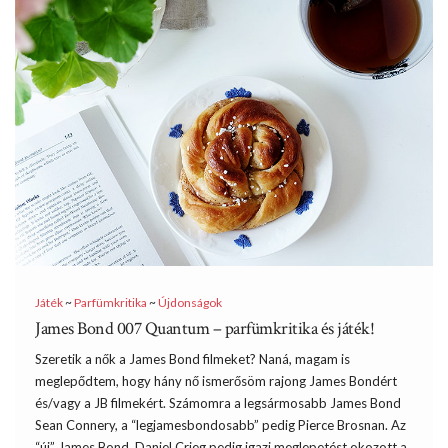
Játék
~
Parfümkritika
~
Újdonságok
James Bond 007 Quantum – parfümkritika és játék!
Szeretik a nők a James Bond filmeket? Naná, magam is
meglepődtem, hogy hány nő ismerősöm rajong James Bondért
és/vagy a JB filmekért. Számomra a legsármosabb James Bond
Sean Connery, a “legjamesbondosabb” pedig Pierce Brosnan. Az
“új” James Bond, Daniel Crieg pedig igazi meglepetést okozott a