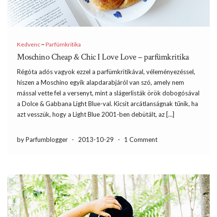
Kedvenc
~
Parfümkritika
Moschino Cheap & Chic I Love Love – parfümkritika
Régóta adós vagyok ezzel a parfümkritikával, véleményezéssel,
hiszen a Moschino egyik alapdarabjáról van szó, amely nem
mással vette fel a versenyt, mint a slágerlisták örök dobogósával
a Dolce & Gabbana Light Blue-val. Kicsit arcátlanságnak tűnik, ha
azt vesszük, hogy a Light Blue 2001-ben debütált, az […]
by Parfumblogger
-
2013-10-29
-
1 Comment