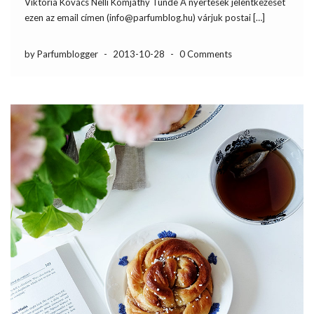
Viktória Kovács Nelli Komjáthy Tünde A nyertesek jelentkezését
ezen az email címen (info@parfumblog.hu) várjuk postai […]
by Parfumblogger
-
2013-10-28
-
0 Comments