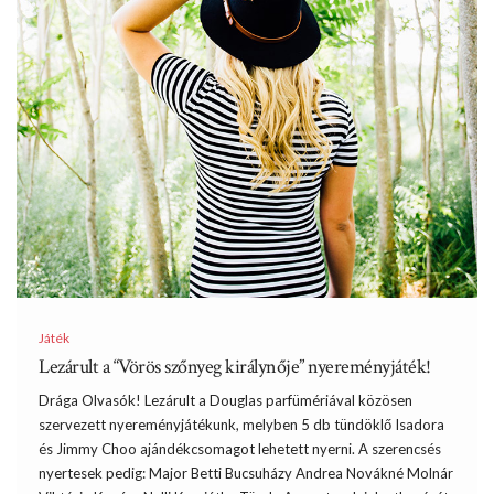
Játék
Lezárult a “Vörös szőnyeg királynője” nyereményjáték!
Drága Olvasók! Lezárult a Douglas parfümériával közösen
szervezett nyereményjátékunk, melyben 5 db tündöklő Isadora
és Jimmy Choo ajándékcsomagot lehetett nyerni. A szerencsés
nyertesek pedig: Major Betti Bucsuházy Andrea Novákné Molnár