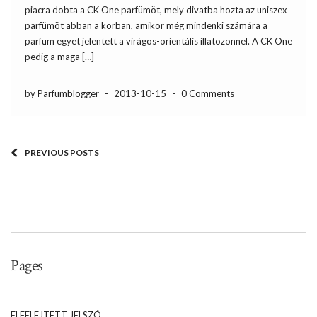
piacra dobta a CK One parfümöt, mely divatba hozta az uniszex
parfümöt abban a korban, amikor még mindenki számára a
parfüm egyet jelentett a virágos-orientális illatözönnel. A CK One
pedig a maga […]
by Parfumblogger
-
2013-10-15
-
0 Comments
PREVIOUS POSTS
Pages
ELFELEJTETT JELSZÓ