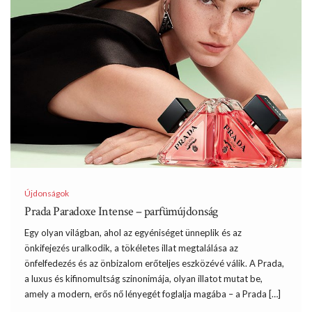
Újdonságok
Prada Paradoxe Intense – parfümújdonság
Egy olyan világban, ahol az egyéniséget ünneplik és az
önkifejezés uralkodik, a tökéletes illat megtalálása az
önfelfedezés és az önbizalom erőteljes eszközévé válik. A Prada,
a luxus és kifinomultság szinonimája, olyan illatot mutat be,
amely a modern, erős nő lényegét foglalja magába – a Prada […]