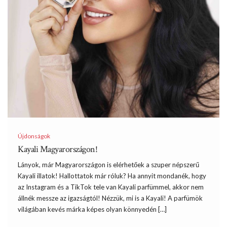
Újdonságok
Kayali Magyarországon!
Lányok, már Magyarországon is elérhetőek a szuper népszerű
Kayali illatok! Hallottatok már róluk? Ha annyit mondanék, hogy
az Instagram és a TikTok tele van Kayali parfümmel, akkor nem
állnék messze az igazságtól! Nézzük, mi is a Kayali! A parfümök
világában kevés márka képes olyan könnyedén […]