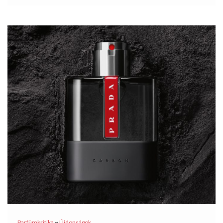
Parfümkritika
~
Újdonságok