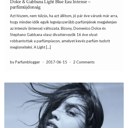
Dolce & Gabbana Light Blue Eau Intense –
parfümújdonság
Azt hiszem, nem túlzás, ha azt állítom, jó pár éve várunk már arra,
hogy minden idők egyik legnépszerűbb parfümjének megjelenjen
az intenzív (intense) változata. Bizony, Domenico Dolce és
Stephano Gabbana olasz divattervezők 16 éve olyat
robbantottak a parfümpiacon, amelyet kevés parfüm tudott
megismételni. A Light […]
by Parfumblogger
-
2017-06-15
-
2 Comments