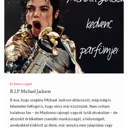
Érdekességek
R.I.P Michael Jackson
8 éve, hogy szegény Michael Jackson eltávozott, még máig is
hihetetlen felfogni is, hogy nincs már közöttünk. Nem voltam
hatalmas fan – én Madonna rajongó vagyok totál elvakultan – de
abszolút értékeltem zseniális munkásságát, a hülyeségeit,
amelyekkel kisiklott az élete, már annyira nem (alaptalan vagy