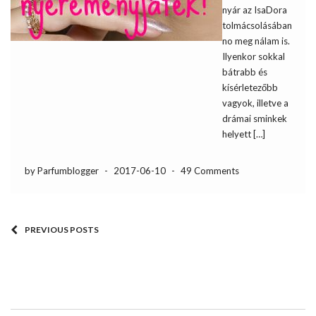
nyár az IsaDora
tolmácsolásában,
no meg nálam is.
Ilyenkor sokkal
bátrabb és
kísérletezőbb
vagyok, illetve a
drámai sminkek
helyett […]
by Parfumblogger
-
2017-06-10
-
49 Comments
PREVIOUS POSTS