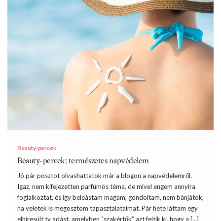
Beauty-percek
Beauty-percek: természetes napvédelem
Jó pár posztot olvashattatok már a blogon a napvédelemről.
Igaz, nem kifejezetten parfümös téma, de mivel engem annyira
foglalkoztat, és így beleástam magam, gondoltam, nem bánjátok,
ha veletek is megosztom tapasztalataimat. Pár hete láttam egy
elhíresült tv adást, amelyben “szakértők” azt fejtik ki, hogy a […]