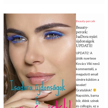
Beauty-percek
Beauty-
percek:
IsaDora nyári
újdonságok
UPDATE!
UPDATE! A
játék nyertese
Kovács Viki nevű
kommentelő, a
megadott email
címére küldöm a
levelet!
Gratulálok!
Napsütés, barna
bőr, élénk színek
és csillogás, ez a