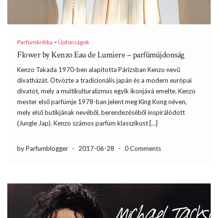
Parfümkritika
~
Újdonságok
Flower by Kenzo Eau de Lumiere – parfümújdonság
Kenzo Takada 1970-ben alapította Párizsban Kenzo nevű
divatházát. Ötvözte a tradicionális japán és a modern európai
divatot, mely a multikulturalizmus egyik ikonjává emelte. Kenzo
mester első parfümje 1978-ban jelent meg King Kong néven,
mely első butikjának nevéből, berendezéséből inspirálódott
(Jungle Jap). Kenzo számos parfüm klasszikust […]
by Parfumblogger
-
2017-06-28
-
0 Comments