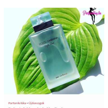
Parfümkritika
~
Újdonságok