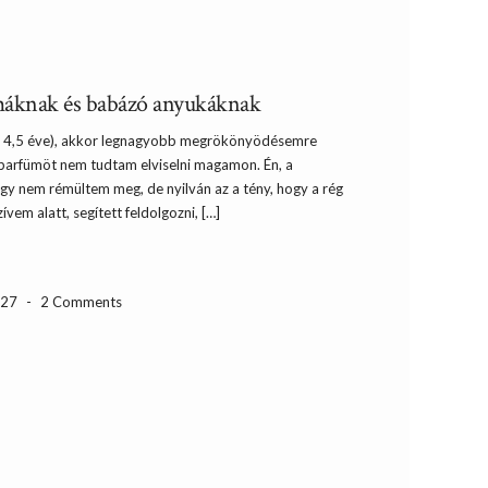
áknak és babázó anyukáknak
 4,5 éve), akkor legnagyobb megrökönyödésemre
– parfümöt nem tudtam elviselni magamon. Én, a
 nem rémültem meg, de nyilván az a tény, hogy a rég
em alatt, segített feldolgozni, […]
-27
-
2 Comments