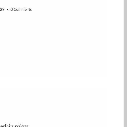
-29
-
0 Comments
erlain palota