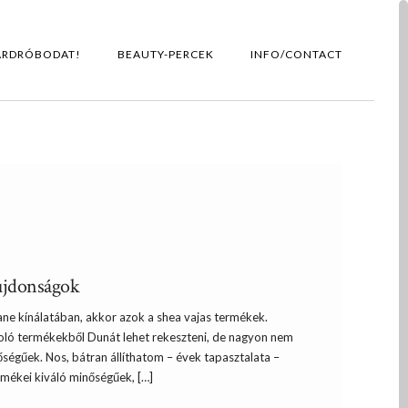
ARDRÓBODAT!
BEAUTY-PERCEK
INFO/CONTACT
 újdonságok
itane kínálatában, akkor azok a shea vajas termékek.
oló termékekből Dunát lehet rekeszteni, de nagyon nem
ségűek. Nos, bátran állíthatom – évek tapasztalata –
rmékei kiváló minőségűek, […]