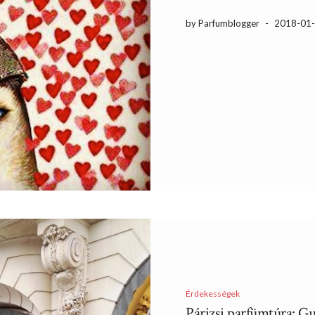
by Parfumblogger
-
2018-01
Érdekességek
Párizsi parfümtúra: Gu