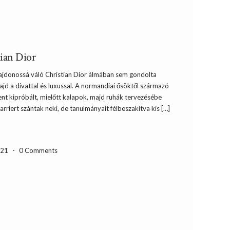
tian Dior
ulajdonossá váló Christian Dior álmában sem gondolta
ajd a divattal és luxussal. A normandiai ősöktől származó
ent kipróbált, mielőtt kalapok, majd ruhák tervezésébe
arriert szántak neki, de tanulmányait félbeszakítva kis […]
-21
-
0 Comments