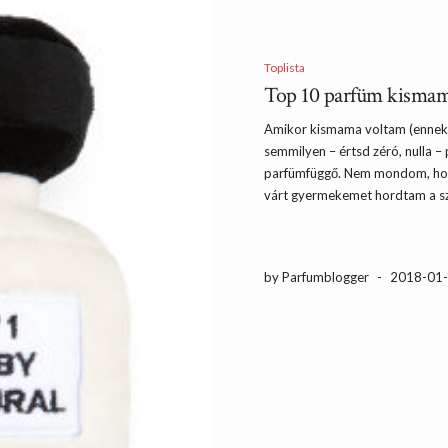
Toplista
Top 10 parfüm kismam
Amikor kismama voltam (ennek
semmilyen – értsd zéró, nulla 
parfümfüggő. Nem mondom, hogy
várt gyermekemet hordtam a szív
by Parfumblogger
-
2018-01