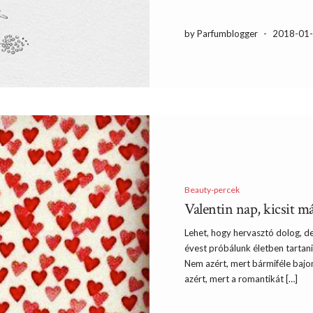
by Parfumblogger
-
2018-01
Beauty-percek
Valentin nap, kicsit m
Lehet, hogy hervasztó dolog, d
évest próbálunk életben tartani, 
Nem azért, mert bármiféle baj
azért, mert a romantikát […]