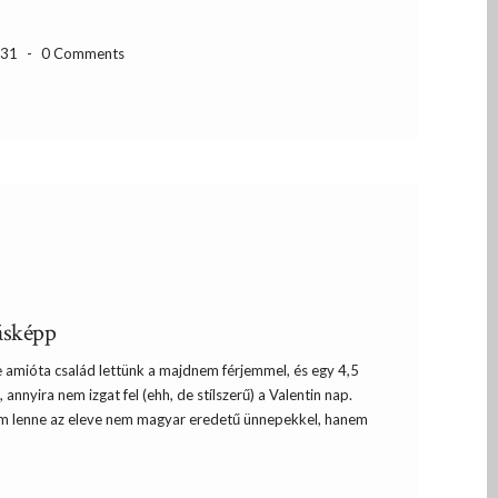
-31
-
0 Comments
ásképp
e amióta család lettünk a majdnem férjemmel, és egy 4,5
annyira nem izgat fel (ehh, de stílszerű) a Valentin nap.
om lenne az eleve nem magyar eredetű ünnepekkel, hanem