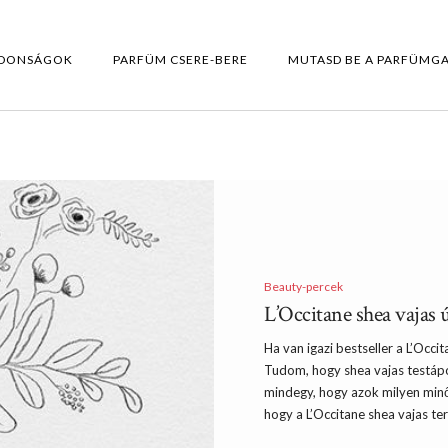
DONSÁGOK
PARFÜM CSERE-BERE
MUTASD BE A PARFÜMG
Beauty-percek
L’Occitane shea vajas
Ha van igazi bestseller a L’Occ
Tudom, hogy shea vajas testáp
mindegy, hogy azok milyen minő
hogy a L’Occitane shea vajas te