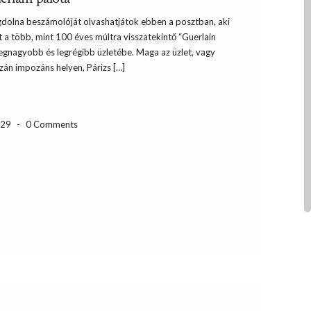
dolna beszámolóját olvashatjátok ebben a posztban, aki
tt a több, mint 100 éves múltra visszatekintő “Guerlain
 legnagyobb és legrégibb üzletébe. Maga az üzlet, vagy
zán impozáns helyen, Párizs […]
-29
-
0 Comments