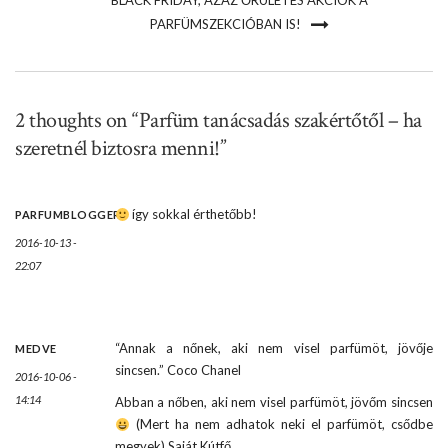
BLACK FRIDAY, AZAZ ŐRÜLETES AKCIÓK A
PARFÜMSZEKCIÓBAN IS!
2 thoughts on “Parfüm tanácsadás szakértőtől – ha
szeretnél biztosra menni!”
így sokkal érthetőbb!
PARFUMBLOGGER
2016-10-13 -
22:07
“Annak a nőnek, aki nem visel parfümöt, jövője
MEDVE
sincsen.” Coco Chanel
2016-10-06 -
14:14
Abban a nőben, aki nem visel parfümöt, jövőm sincsen
(Mert ha nem adhatok neki el parfümöt, csődbe
megyek) Saját Kútfő