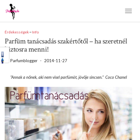
Toggl
Naviga
Érdekességek
~
Info
Parfüm tanácsadás szakértőtől – ha szeretnél
biztosra menni!
by
Parfumblogger
-
2014-11-27
“Annak a nőnek, aki nem visel parfümöt, jövője sincsen.” Coco Chanel