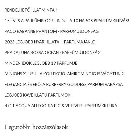
RENDELHETŐ ILLATMINTÁK
15 ÉVES A PARFÜMBLOG! - INDUL A 10 NAPOS #PARFÜMKIHÍVÁS!
PACO RABANNE PHANTOM - PARFÜMÚJDONSÁG
2023 LEGJOBB NYÁRI ILLATAI - PARFÜMAJÁNLÓ
PRADA LUNA ROSSA OCEAN - PARFÜMÚJDONSÁG
MINDEN IDŐK LEGJOBB 19 PARFÜMJE
MINIONS X LUSH - A KOLLEKCIÓ, AMIRE MINDIG IS VÁGYTUNK!
ELEGANCIA ÉS ERŐ: A BURBERRY GODDESS PARFÜM VARÁZSA
LEGJOBB KÁVÉ ILLATÚ PARFÜMÖK
4711 ACQUA ALLEGORIA FIG & VETIVER - PARFÜMKRITIKA
Legutóbbi hozzászólások