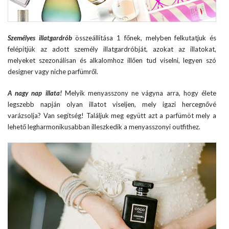
Személyes illatgardrób
összeállítása 1 főnek, melyben felkutatjuk és
felépítjük az adott személy illatgardróbját, azokat az illatokat,
melyeket szezonálisan és alkalomhoz illően tud viselni, legyen szó
designer vagy niche parfümről.
A nagy nap illata!
Melyik menyasszony ne vágyna arra, hogy élete
legszebb napján olyan illatot viseljen, mely igazi hercegnővé
varázsolja? Van segítség! Találjuk meg együtt azt a parfümöt mely a
lehető legharmonikusabban illeszkedik a menyasszonyi outfithez.