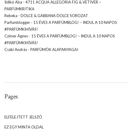
Ildikó Aba
-
4711 ACQUA ALLEGORIA FIG & VETIVER –
PARFÜMKRITIKA
Rebeka
-
DOLCE & GABBANA DOLCE SOROZAT
Parfumblogger
-
15 ÉVES A PARFÜMBLOG! – INDUL A 10 NAPOS
#PARFÜMKIHÍVÁS!
Czimer Ágnes
-
15 ÉVES A PARFÜMBLOG! – INDUL A 10 NAPOS
#PARFÜMKIHÍVÁS!
Csáki András
-
PARFÜMÖK ALAPANYAGAI
Pages
ELFELEJTETT JELSZÓ
EZ EGY MINTA OLDAL