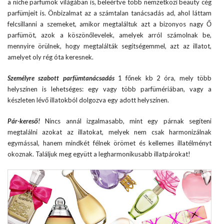
a niche parfümök világában is, beleértve több nemzetközi beauty cég
parfümjeit is. Önbizalmat az a számtalan tanácsadás ad, ahol láttam
felcsillanni a szemeket, amikor megtaláltuk azt a bizonyos nagy Ő
parfümöt, azok a köszönőlevelek, amelyek arról számolnak be,
mennyire örülnek, hogy megtalálták segítségemmel, azt az illatot,
amelyet oly rég óta keresnek.
Személyre szabott parfümtanácsadás
1 főnek kb 2 óra, mely több
helyszínen is lehetséges: egy vagy több parfümériában, vagy a
készleten lévő illatokból dolgozva egy adott helyszínen.
Pár-kereső!
Nincs annál izgalmasabb, mint egy párnak segíteni
megtalálni azokat az illatokat, melyek nem csak harmonizálnak
egymással, hanem mindkét félnek örömet és kellemes illatélményt
okoznak. Találjuk meg együtt a legharmonikusabb illatpárokat!