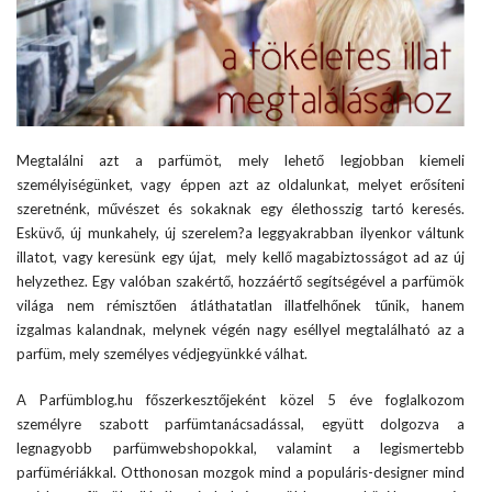
Megtalálni azt a parfümöt, mely lehető legjobban kiemeli
személyiségünket, vagy éppen azt az oldalunkat, melyet erősíteni
szeretnénk, művészet és sokaknak egy élethosszig tartó keresés.
Esküvő, új munkahely, új szerelem?a leggyakrabban ilyenkor váltunk
illatot, vagy keresünk egy újat, mely kellő magabiztosságot ad az új
helyzethez. Egy valóban szakértő, hozzáértő segítségével a parfümök
világa nem rémisztően átláthatatlan illatfelhőnek tűnik, hanem
izgalmas kalandnak, melynek végén nagy eséllyel megtalálható az a
parfüm, mely személyes védjegyünkké válhat.
A Parfümblog.hu főszerkesztőjeként közel 5 éve foglalkozom
személyre szabott parfümtanácsadással, együtt dolgozva a
legnagyobb parfümwebshopokkal, valamint a legismertebb
parfümériákkal. Otthonosan mozgok mind a populáris-designer mind