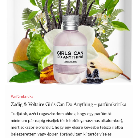
Parfümkritika
Zadig & Voltaire Girls Can Do Anything – parfümkritika
Tudjátok, azért ragaszkodom ahhoz, hogy egy parfümöt
minimum pár napig viseljek (és lehetőleg más-más alkalomkor),
mert sokszor előfordult, hogy egy elsőre kevésbé tetsző illatba
beleszerettem vagy éppen ábrándultam ki tartós viselés