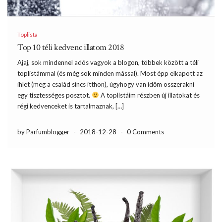
Toplista
Top 10 téli kedvenc illatom 2018
Ajaj, sok mindennel adós vagyok a blogon, többek között a téli
toplistámmal (és még sok minden mással). Most épp elkapott az
ihlet (meg a család sincs itthon), úgyhogy van időm összerakni
egy tisztességes posztot.
A toplistáim részben új illatokat és
régi kedvenceket is tartalmaznak, […]
by Parfumblogger
-
2018-12-28
-
0 Comments