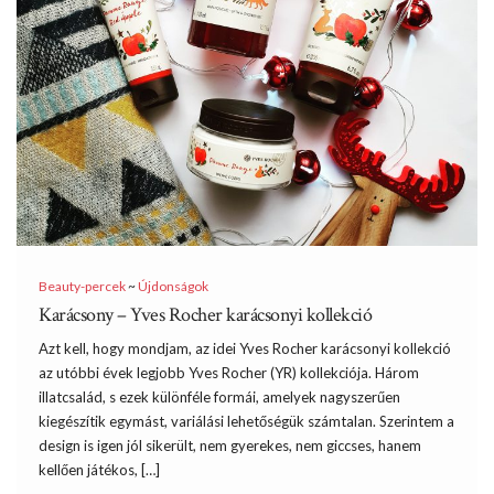
Beauty-percek
~
Újdonságok
Karácsony – Yves Rocher karácsonyi kollekció
Azt kell, hogy mondjam, az idei Yves Rocher karácsonyi kollekció
az utóbbi évek legjobb Yves Rocher (YR) kollekciója. Három
illatcsalád, s ezek különféle formái, amelyek nagyszerűen
kiegészítik egymást, variálási lehetőségük számtalan. Szerintem a
design is igen jól sikerült, nem gyerekes, nem giccses, hanem
kellően játékos, […]