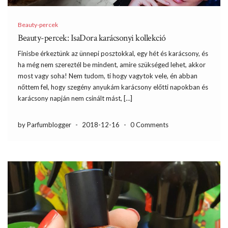
Beauty-percek
Beauty-percek: IsaDora karácsonyi kollekció
Finisbe érkeztünk az ünnepi posztokkal, egy hét és karácsony, és
ha még nem szereztél be mindent, amire szükséged lehet, akkor
most vagy soha! Nem tudom, ti hogy vagytok vele, én abban
nőttem fel, hogy szegény anyukám karácsony előtti napokban és
karácsony napján nem csinált mást, […]
by Parfumblogger
-
2018-12-16
-
0 Comments