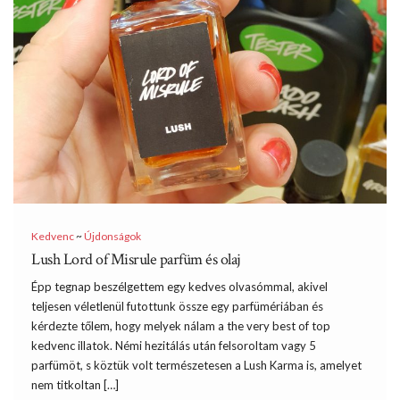
Kedvenc
~
Újdonságok
Lush Lord of Misrule parfüm és olaj
Épp tegnap beszélgettem egy kedves olvasómmal, akivel
teljesen véletlenül futottunk össze egy parfümériában és
kérdezte tőlem, hogy melyek nálam a the very best of top
kedvenc illatok. Némi hezitálás után felsoroltam vagy 5
parfümöt, s köztük volt természetesen a Lush Karma is, amelyet
nem titkoltan […]