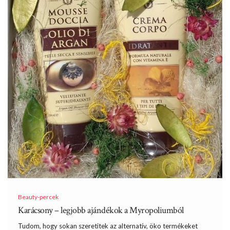
Beauty-percek
Karácsony – legjobb ajándékok a Myropoliumból
Tudom, hogy sokan szeretitek az alternatív, öko termékeket