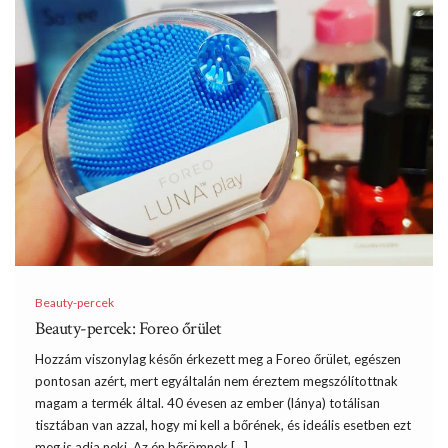
Beauty-percek
Beauty-percek: Foreo őrület
Hozzám viszonylag későn érkezett meg a Foreo őrület, egészen
pontosan azért, mert egyáltalán nem éreztem megszólítottnak
magam a termék által. 40 évesen az ember (lánya) totálisan
tisztában van azzal, hogy mi kell a bőrének, és ideális esetben ezt
meg is adja neki. Az én bőrömnek […]