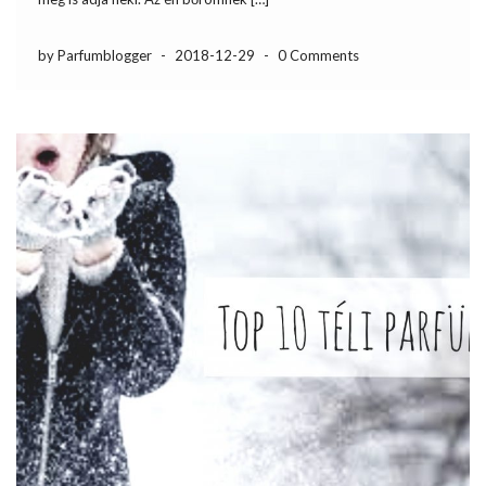
by Parfumblogger
-
2018-12-29
-
0 Comments