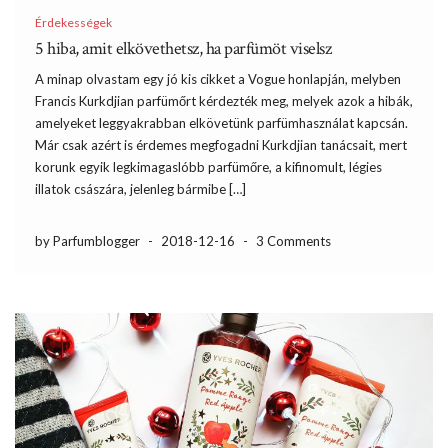
Érdekességek
5 hiba, amit elkövethetsz, ha parfümöt viselsz
A minap olvastam egy jó kis cikket a Vogue honlapján, melyben
Francis Kurkdjian parfümőrt kérdezték meg, melyek azok a hibák,
amelyeket leggyakrabban elkövetünk parfümhasználat kapcsán.
Már csak azért is érdemes megfogadni Kurkdjian tanácsait, mert
korunk egyik legkimagaslóbb parfümőre, a kifinomult, légies
illatok császára, jelenleg bármibe […]
by Parfumblogger
-
2018-12-16
-
3 Comments