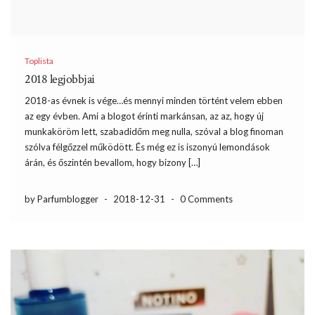
Toplista
2018 legjobbjai
2018-as évnek is vége…és mennyi minden történt velem ebben
az egy évben. Ami a blogot érinti markánsan, az az, hogy új
munkaköröm lett, szabadidőm meg nulla, szóval a blog finoman
szólva félgőzzel működött. És még ez is iszonyú lemondások
árán, és őszintén bevallom, hogy bizony […]
by Parfumblogger
-
2018-12-31
-
0 Comments