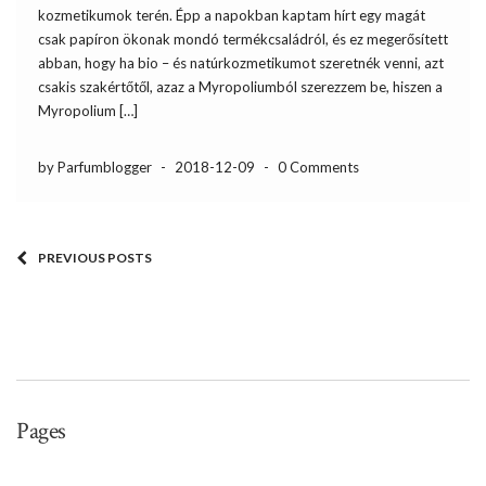
kozmetikumok terén. Épp a napokban kaptam hírt egy magát
csak papíron ökonak mondó termékcsaládról, és ez megerősített
abban, hogy ha bio – és natúrkozmetikumot szeretnék venni, azt
csakis szakértőtől, azaz a Myropoliumból szerezzem be, hiszen a
Myropolium […]
by Parfumblogger
-
2018-12-09
-
0 Comments
PREVIOUS POSTS
Pages