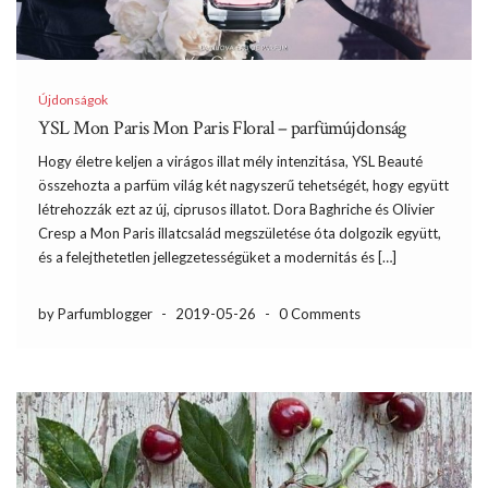
Újdonságok
YSL Mon Paris Mon Paris Floral – parfümújdonság
Hogy életre keljen a virágos illat mély intenzitása, YSL Beauté
összehozta a parfüm világ két nagyszerű tehetségét, hogy együtt
létrehozzák ezt az új, ciprusos illatot. Dora Baghriche és Olivier
Cresp a Mon Paris illatcsalád megszületése óta dolgozik együtt,
és a felejthetetlen jellegzetességüket a modernitás és […]
by Parfumblogger
-
2019-05-26
-
0 Comments