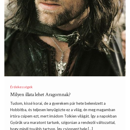
Érdekességek
Milyen illata lehet Aragornnak?
Tudom, kissé korai, de a gyerekem pár hete belenézett a
Hobbitba, és teljesen lenyűgözte ez a világ, én meg magamban
irtóra csípem ezt, mert imádom Tolkien világát. Így a napokban
Gyűrűk ura maratont tartunk, szigorúan a rendezői változattal,
hogy minél tovább tartson. Így csöppent bele […]