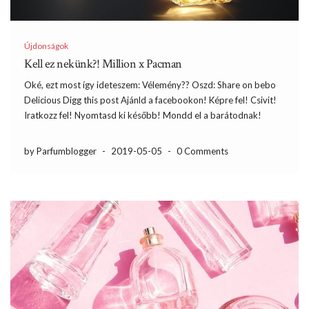
Újdonságok
Kell ez nekünk?! Million x Pacman
Oké, ezt most így ideteszem: Vélemény?? Oszd: Share on bebo
Delicious Digg this post Ajánld a facebookon! Képre fel! Csivit!
Iratkozz fel! Nyomtasd ki később! Mondd el a barátodnak!
by Parfumblogger
-
2019-05-05
-
0 Comments