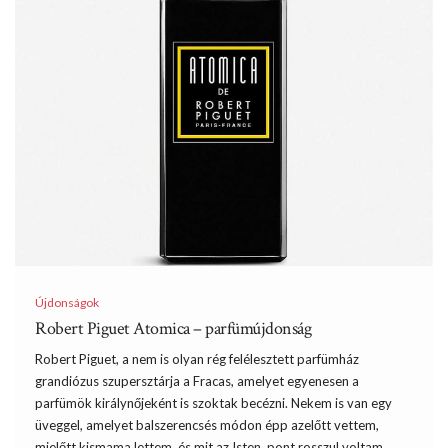
Újdonságok
Robert Piguet Atomica – parfümújdonság
Robert Piguet, a nem is olyan rég felélesztett parfümház
grandiózus szupersztárja a Fracas, amelyet egyenesen a
parfümök királynőjeként is szoktak becézni. Nekem is van egy
üveggel, amelyet balszerencsés módon épp azelőtt vettem,
mielőtt kismama lettem, és mit az Isten, pont rosszul voltam