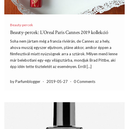
Beauty-percek
Beauty-percek: L’Oreal Paris Cannes 2019 kollekció
Soha nem jártam még a francia riviérán, de Cannes az a hely,
ahova muszáj egyszer eljutnom, pláne akkor, amikor éppen a
filmfesztivál miatt nyüzsögnek arra a sztárok. Milyen menő lenne
már belebotlani egy-egy világsztárba, mondjuk Brad Pittbe, aki
épp idén tette tiszteletét az eseményen. Erről […]
by Parfumblogger
-
2019-05-27
-
0 Comments