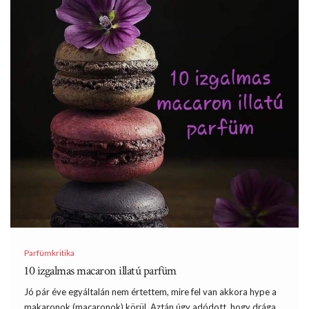
Parfümkritika
10 izgalmas macaron illatú parfüm
Jó pár éve egyáltalán nem értettem, mire fel van akkora hype a
makaronok (macaronok) körül. Aztán úgy adódott, hogy drága