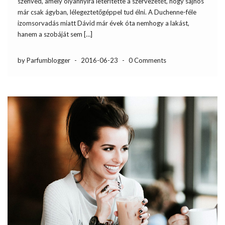
szenved, amely olyannyira leterítette a szervezetét, hogy sajnos
már csak ágyban, lélegeztetőgéppel tud élni. A Duchenne-féle
izomsorvadás miatt Dávid már évek óta nemhogy a lakást,
hanem a szobáját sem […]
by Parfumblogger
-
2016-06-23
-
0 Comments