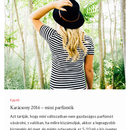
Egyéb
Karácsony 2016 – mini parfümök
Azt tartják, hogy mini változatban nem gazdaságos parfümöt
vásárolni, s valóban, ha milire kiszámoljuk, akkor a legnagyobb
kiszerelés éri meg, én mégis odavagyok az 5-10 ml-s kis üveges