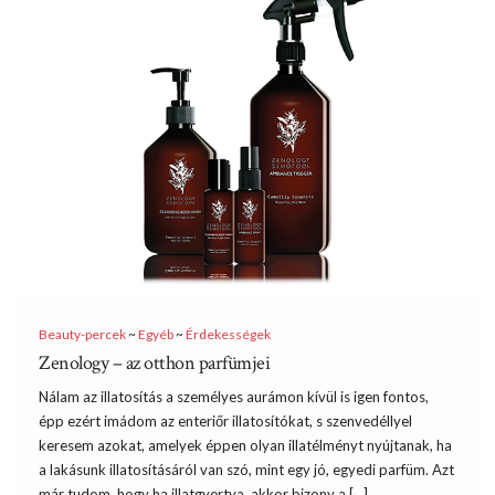
Beauty-percek
~
Egyéb
~
Érdekességek
Zenology – az otthon parfümjei
Nálam az illatosítás a személyes aurámon kívül is igen fontos,
épp ezért imádom az enteriőr illatosítókat, s szenvedéllyel
keresem azokat, amelyek éppen olyan illatélményt nyújtanak, ha
a lakásunk illatosításáról van szó, mint egy jó, egyedi parfüm. Azt
már tudom, hogy ha illatgyertya, akkor bizony a […]