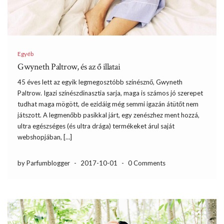
Egyéb
Gwyneth Paltrow, és az ő illatai
45 éves lett az egyik legmegosztóbb színésznő, Gwyneth
Paltrow. Igazi színészdinasztia sarja, maga is számos jó szerepet
tudhat maga mögött, de ezidáig még semmi igazán átütőt nem
játszott. A legmenőbb pasikkal járt, egy zenészhez ment hozzá,
ultra egészséges (és ultra drága) termékeket árul saját
webshopjában, […]
by Parfumblogger
-
2017-10-01
-
0 Comments