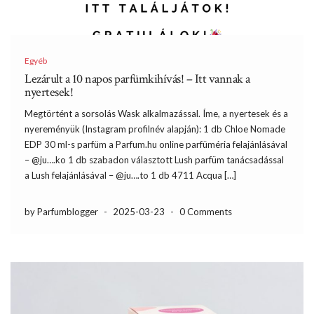
Egyéb
Lezárult a 10 napos parfümkihívás! – Itt vannak a
nyertesek!
Megtörtént a sorsolás Wask alkalmazással. Íme, a nyertesek és a
nyereményük (Instagram profilnév alapján): 1 db Chloe Nomade
EDP 30 ml-s parfüm a Parfum.hu online parfüméria felajánlásával
– @ju….ko 1 db szabadon választott Lush parfüm tanácsadással
a Lush felajánlásával – @ju….to 1 db 4711 Acqua […]
by Parfumblogger
-
2025-03-23
-
0 Comments