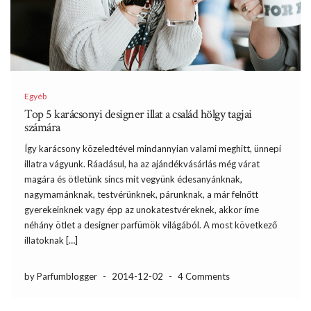
Egyéb
Top 5 karácsonyi designer illat a család hölgy tagjai
számára
Így karácsony közeledtével mindannyian valami meghitt, ünnepi
illatra vágyunk. Ráadásul, ha az ajándékvásárlás még várat
magára és ötletünk sincs mit vegyünk édesanyánknak,
nagymamánknak, testvérünknek, párunknak, a már felnőtt
gyerekeinknek vagy épp az unokatestvéreknek, akkor íme
néhány ötlet a designer parfümök világából. A most következő
illatoknak […]
by Parfumblogger
-
2014-12-02
-
4 Comments