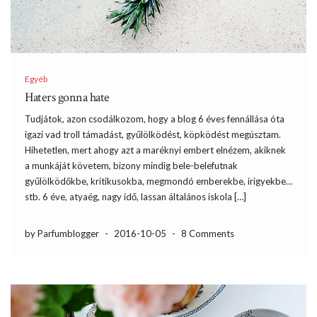
Egyéb
Haters gonna hate
Tudjátok, azon csodálkozom, hogy a blog 6 éves fennállása óta
igazi vad troll támadást, gyűlölködést, köpködést megúsztam.
Hihetetlen, mert ahogy azt a maréknyi embert elnézem, akiknek
a munkáját követem, bizony mindig bele-belefutnak
gyűlölködőkbe, kritikusokba, megmondó emberekbe, irigyekbe…
stb. 6 éve, atyaég, nagy idő, lassan általános iskola […]
by Parfumblogger
-
2016-10-05
-
8 Comments