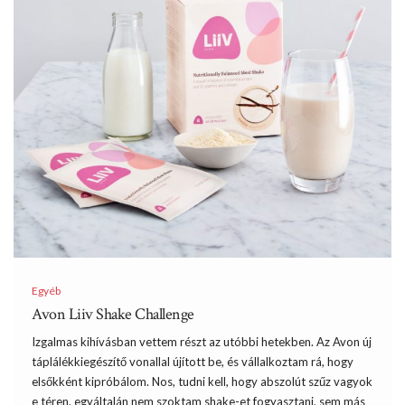
Egyéb
Avon Liiv Shake Challenge
Izgalmas kihívásban vettem részt az utóbbi hetekben. Az Avon új
táplálékkiegészítő vonallal újított be, és vállalkoztam rá, hogy
elsőkként kipróbálom. Nos, tudni kell, hogy abszolút szűz vagyok
e téren, egyáltalán nem szoktam shake-et fogyasztani, sem más