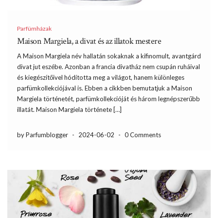
Parfümházak
Maison Margiela, a divat és az illatok mestere
A Maison Margiela név hallatán sokaknak a kifinomult, avantgárd
divat jut eszébe. Azonban a francia divatház nem csupán ruháival
és kiegészítőivel hódította meg a világot, hanem különleges
parfümkollekciójával is. Ebben a cikkben bemutatjuk a Maison
Margiela történetét, parfümkollekcióját és három legnépszerűbb
illatát. Maison Margiela története […]
by Parfumblogger
-
2024-06-02
-
0 Comments