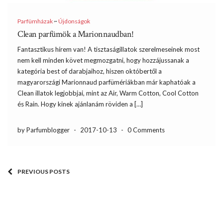
Parfümházak
~
Újdonságok
Clean parfümök a Marionnaudban!
Fantasztikus hírem van! A tisztaságillatok szerelmeseinek most
nem kell minden követ megmozgatni, hogy hozzájussanak a
kategória best of darabjaihoz, hiszen októbertől a
magyarországi Marionnaud parfümériákban már kaphatóak a
Clean illatok legjobbjai, mint az Air, Warm Cotton, Cool Cotton
és Rain. Hogy kinek ajánlanám röviden a […]
by Parfumblogger
-
2017-10-13
-
0 Comments
PREVIOUS POSTS