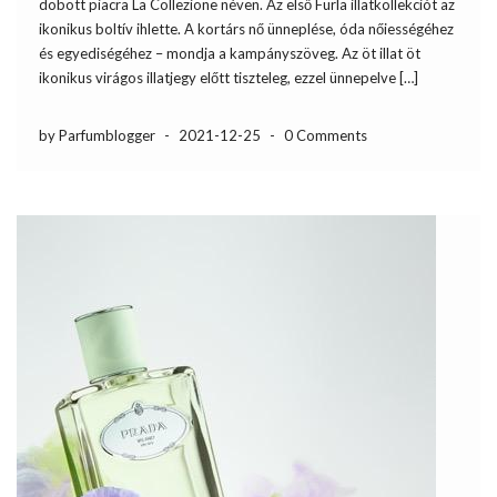
dobott piacra La Collezione néven. Az első Furla illatkollekciót az
ikonikus boltív ihlette. A kortárs nő ünneplése, óda nőiességéhez
és egyediségéhez – mondja a kampányszöveg. Az öt illat öt
ikonikus virágos illatjegy előtt tiszteleg, ezzel ünnepelve […]
by Parfumblogger
-
2021-12-25
-
0 Comments