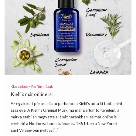
Klasszikus
~
Parfümházak
Kiehl’s már online is!
Az egyik kult pézsma illatú parfümöt a Kiehl’s adta ki több, mint
száz éve. A Kiehl’s Original Musk ma már parfümtörténelem, a
márka stabilan megvette a lábát hazánkban, és már online is
elérhető a Notino webáruházában is. 1851-ben a New York-i
East Village-ben nyílt az […]