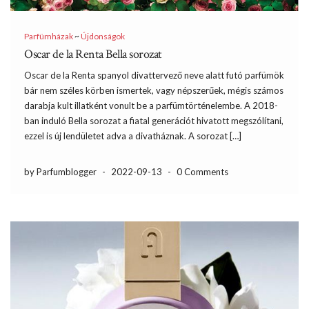
Parfümházak
~
Újdonságok
Oscar de la Renta Bella sorozat
Oscar de la Renta spanyol divattervező neve alatt futó parfümök
bár nem széles körben ismertek, vagy népszerűek, mégis számos
darabja kult illatként vonult be a parfümtörténelembe. A 2018-
ban induló Bella sorozat a fiatal generációt hivatott megszólítani,
ezzel is új lendületet adva a divatháznak. A sorozat […]
by Parfumblogger
-
2022-09-13
-
0 Comments