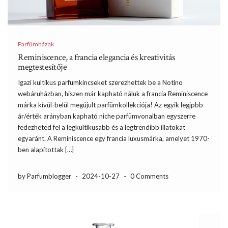
Parfümházak
Reminiscence, a francia elegancia és kreativitás
megtestesítője
Igazi kultikus parfümkincseket szerezhettek be a Notino
webáruházban, hiszen már kapható náluk a francia Reminiscence
márka kívül-belül megújult parfümkollekciója! Az egyik legjpbb
ár/érték arányban kapható niche parfümvonalban egyszerre
fedezheted fel a legkultikusabb és a legtrendibb illatokat
egyaránt. A Reminiscence egy francia luxusmárka, amelyet 1970-
ben alapítottak […]
by Parfumblogger
-
2024-10-27
-
0 Comments