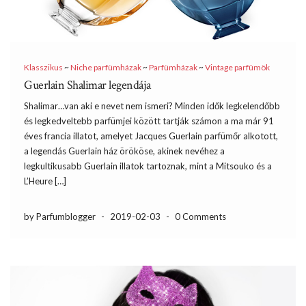
Klasszikus
~
Niche parfümházak
~
Parfümházak
~
Vintage parfümök
Guerlain Shalimar legendája
Shalimar…van aki e nevet nem ismeri? Minden idők legkelendőbb
és legkedveltebb parfümjei között tartják számon a ma már 91
éves francia illatot, amelyet Jacques Guerlain parfümőr alkotott,
a legendás Guerlain ház örököse, akinek nevéhez a
legkultikusabb Guerlain illatok tartoznak, mint a Mitsouko és a
L’Heure […]
by Parfumblogger
-
2019-02-03
-
0 Comments