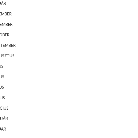
UÁR
EMBER
VEMBER
TÓBER
PTEMBER
GUSZTUS
US
US
US
LIS
CIUS
RUÁR
UÁR