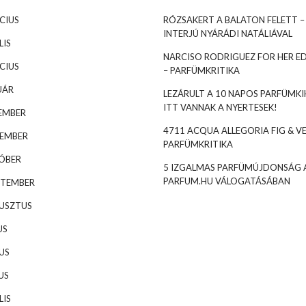
CIUS
RÓZSAKERT A BALATON FELETT –
INTERJÚ NYÁRÁDI NATÁLIÁVAL
LIS
NARCISO RODRIGUEZ FOR HER ED
CIUS
– PARFÜMKRITIKA
UÁR
LEZÁRULT A 10 NAPOS PARFÜMKIH
ITT VANNAK A NYERTESEK!
EMBER
4711 ACQUA ALLEGORIA FIG & VE
VEMBER
PARFÜMKRITIKA
TÓBER
5 IZGALMAS PARFÜMÚJDONSÁG 
PARFUM.HU VÁLOGATÁSÁBAN
PTEMBER
GUSZTUS
US
US
US
LIS