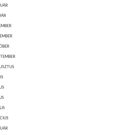
RUÁR
UÁR
EMBER
VEMBER
TÓBER
PTEMBER
GUSZTUS
US
US
US
LIS
CIUS
RUÁR