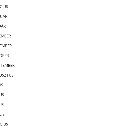
CIUS
RUÁR
UÁR
EMBER
VEMBER
TÓBER
PTEMBER
GUSZTUS
US
US
US
LIS
CIUS