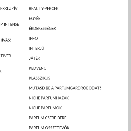
 EXKLUZÍV
BEAUTY-PERCEK
EGYÉB
P INTENSE
ÉRDEKESSÉGEK
INFO
ÍVÁS! –
INTERJÚ
TIVER –
JÁTÉK
KEDVENC
A
KLASSZIKUS
MUTASD BE A PARFÜMGARDRÓBODAT!
NICHE PARFÜMHÁZAK
NICHE PARFÜMÖK
PARFÜM CSERE-BERE
PARFÜM ÖSSZETEVŐK