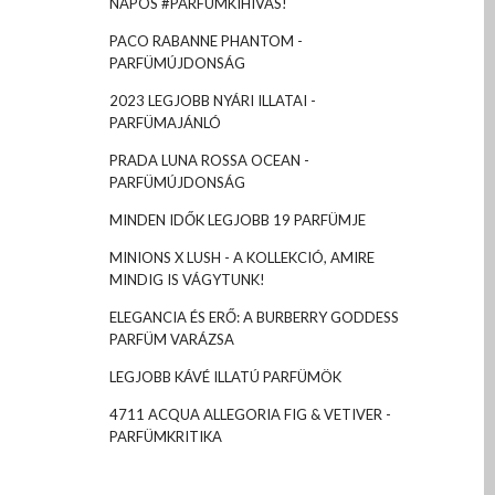
NAPOS #PARFÜMKIHÍVÁS!
PACO RABANNE PHANTOM -
PARFÜMÚJDONSÁG
2023 LEGJOBB NYÁRI ILLATAI -
PARFÜMAJÁNLÓ
PRADA LUNA ROSSA OCEAN -
PARFÜMÚJDONSÁG
MINDEN IDŐK LEGJOBB 19 PARFÜMJE
MINIONS X LUSH - A KOLLEKCIÓ, AMIRE
MINDIG IS VÁGYTUNK!
ELEGANCIA ÉS ERŐ: A BURBERRY GODDESS
PARFÜM VARÁZSA
LEGJOBB KÁVÉ ILLATÚ PARFÜMÖK
4711 ACQUA ALLEGORIA FIG & VETIVER -
PARFÜMKRITIKA