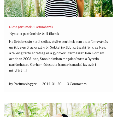
Niche parfümök
~
Parfümházak
Byredo parfümház és 3 illatuk
Ha Svédország kerül szóba, elsőre senkinek sem a parfümgyártás
ugrik be erről az országról. Sokkal inkább az északi fény, az Ikea,
a fél évig tartó sötétség és a gyönyörű természet. Ben Gorham
azonban 2006-ban, Stockholmban megalapította a Byredo
parfümházat. Gorham édesapja francia-kanadai, így azért
mindjárt […]
by Parfumblogger
-
2014-01-20
-
3 Comments