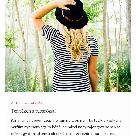
Parfüm összetevők
Terítéken a tubarózsa!
Bár virága nagyon szép, nekem nagyon nem tartozik a kedvenc
parfüm nyersanyagaim közé, de mivel nagy rajongótábora van,
ezért úgy döntöttem írok erről az összetevőről pár sort, és a