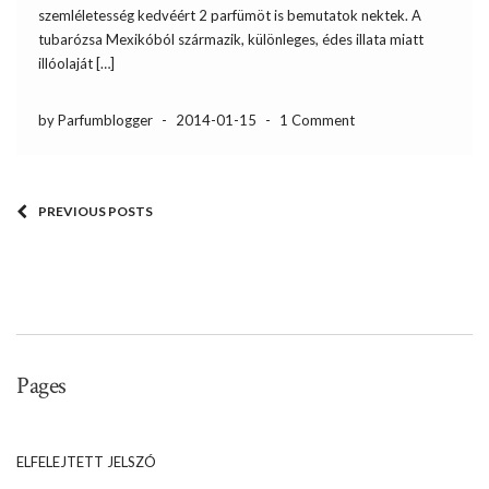
szemléletesség kedvéért 2 parfümöt is bemutatok nektek. A
tubarózsa Mexikóból származik, különleges, édes illata miatt
illóolaját […]
by Parfumblogger
-
2014-01-15
-
1 Comment
PREVIOUS POSTS
Pages
ELFELEJTETT JELSZÓ