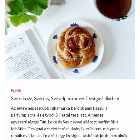
Egyéb
Szórakozz, Szeress, Szexelj, mindezt Desigual illatban
Az egyre népszerűbb ruhamárka berobbanni készül a
parfümpiacra, és egyből 3 illattal teszi azt. A nemes
egyszerűséggel Fun, Love és Sex névvel ellátott parfümök a
felhőtlen Desigual azt életérzést kívánják erősíteni, melyet a
ruháik nyújtanak. Én azért egy Desigual táskának jobban örülnék,