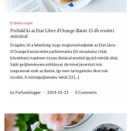
Érdekességek
Próbáld ki az Etat Libre d’Orange illatait 23 db eredeti
mintával
Drágáim, itt a lehetőség, hogy megismerkedjetek az Etat Libre
d’Orange francia niche parfümmárka (itt olvashatsz róluk
bővebben) majdnem összes illatával eredeti (gyári) minták által.
Saját gyűjteményem példányai, de mivel javarészt már
megvannak ezek az illatok, így nem tartogatnám őket már
tovább. A mintagyűjtemény tehát 23 […]
by Parfumblogger
-
2014-01-21
-
0 Comments