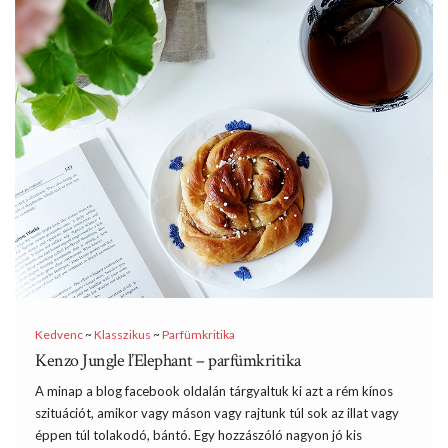
Kedvenc
~
Klasszikus
~
Parfümkritika
Kenzo Jungle l’Elephant – parfümkritika
A minap a blog facebook oldalán tárgyaltuk ki azt a rém kínos
szituációt, amikor vagy máson vagy rajtunk túl sok az illat vagy
éppen túl tolakodó, bántó. Egy hozzászóló nagyon jó kis