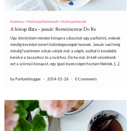
Kedvenc
~
Niche parfümházak
~
Niche parfümök
A hónap illata – január: Reminiscense Do Re
Úgy döntöttem minden hónapra választok egy parfümöt, melyek
mindig kevésbé ismert különlegességek lesznek. Január van?még
mindig?szerintem sokan várjuk már a végét, ezáltal is közelebb
kerülve a tavaszhoz és a nyárhoz. De ha már át kell vészelnünk
ezt a szörnyű hónapot, egy igazi ínyencséget hoztam Nektek. […]
by Parfumblogger
-
2014-01-26
-
0 Comments