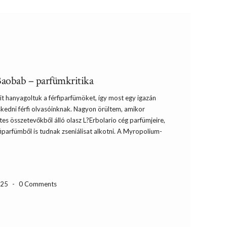
aobab – parfümkritika
it hanyagoltuk a férfiparfümöket, így most egy igazán
eskedni férfi olvasóinknak. Nagyon örültem, amikor
tes összetevőkből álló olasz L?Erbolario cég parfümjeire,
parfümből is tudnak zseniálisat alkotni. A Myropolium-
-25
-
0 Comments