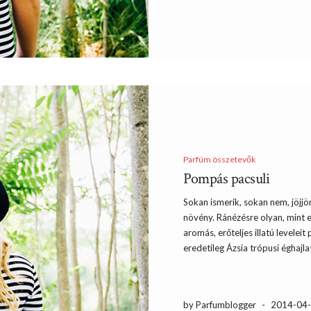
Parfüm összetevők
Pompás pacsuli
Sokan ismerik, sokan nem, jöjjö
növény. Ránézésre olyan, mint 
aromás, erőteljes illatú levelei
eredetileg Ázsia trópusi éghajlat
by Parfumblogger
-
2014-04