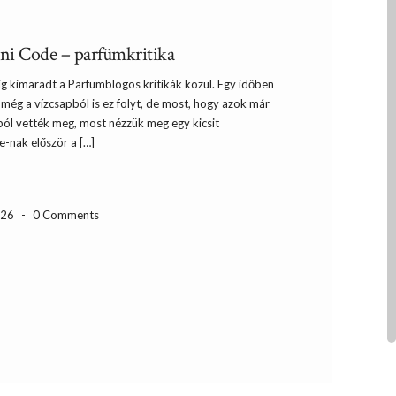
i Code – parfümkritika
ig kimaradt a Parfümblogos kritikák közül. Egy időben
 még a vízcsapból is ez folyt, de most, hogy azok már
ból vették meg, most nézzük meg egy kicsit
-nak először a […]
-26
-
0 Comments