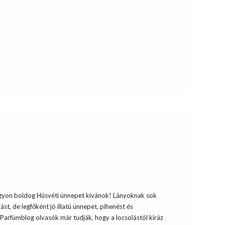
gyon boldog Húsvéti ünnepet kívánok! Lányoknak sok
ást, de legfőként jó illatú ünnepet, pihenést és
Parfümblog olvasók már tudják, hogy a locsolástól kiráz