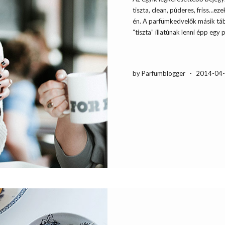
tiszta, clean, púderes, friss…ezek
én. A parfümkedvelők másik tábo
“tiszta” illatúnak lenni épp egy
by Parfumblogger
-
2014-04