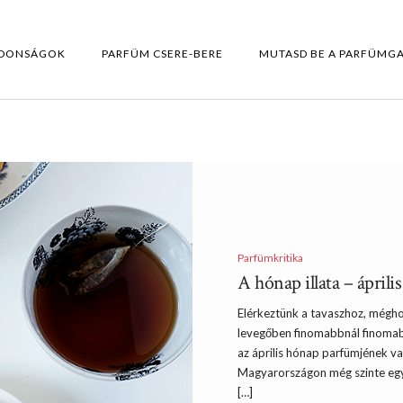
DONSÁGOK
PARFÜM CSERE-BERE
MUTASD BE A PARFÜMG
Parfümkritika
A hónap illata – április
Elérkeztünk a tavaszhoz, mégho
levegőben finomabbnál finomabb 
az április hónap parfümjének va
Magyarországon még szinte egy
[…]