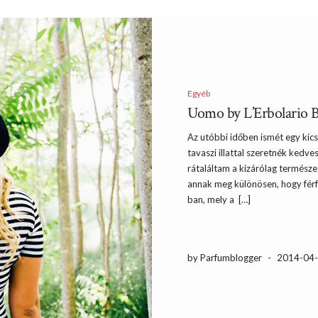
Egyéb
Uomo by L’Erbolario B
Az utóbbi időben ismét egy kics
tavaszi illattal szeretnék kedv
rátaláltam a kizárólag természe
annak meg különösen, hogy férfi
ban, mely a […]
by Parfumblogger
-
2014-04