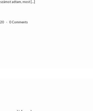
s számot adtam, most […]
-20
-
0 Comments