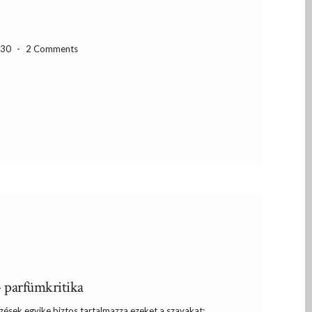
-30
-
2 Comments
 parfümkritika
zések egyike biztos tartalmazza ezeket a szavakat: