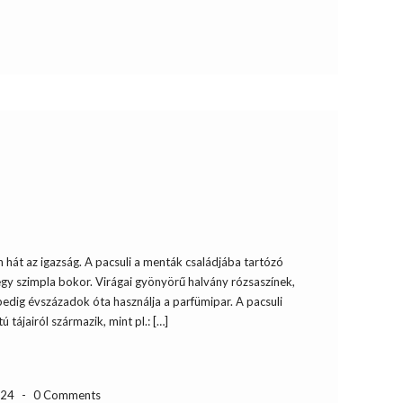
n hát az igazság. A pacsuli a menták családjába tartózó
egy szimpla bokor. Virágai gyönyörű halvány rózsaszínek,
t pedig évszázadok óta használja a parfümipar. A pacsuli
ú tájairól származik, mint pl.: […]
-24
-
0 Comments