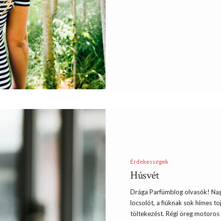
Érdekességek
Húsvét
Drága Parfümblog olvasók! Na
locsolót, a fiúknak sok hímes toj
töltekezést. Régi öreg motoros 