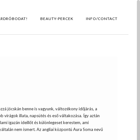
ARDRÓBODAT!
BEAUTY-PERCEK
INFO/CONTACT
zzá jócskán benne is vagyunk, változékony időjárás, a
virágok illata, napsütés és eső váltakozása. Így aztán
lami igazán ideillőt és különlegeset kerestem, ami
általán nem ismert. Az angliai központú Aura Soma nevű