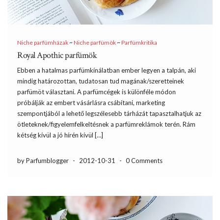
Niche parfümházak
~
Niche parfümök
~
Parfümkritika
Royal Apothic parfümök
Ebben a hatalmas parfümkínálatban ember legyen a talpán, aki
mindig határozottan, tudatosan tud magának/szeretteinek
parfümöt választani. A parfümcégek is különféle módon
próbálják az embert vásárlásra csábítani, marketing
szempontjából a lehető legszélesebb tárházát tapasztalhatjuk az
ötleteknek/figyelemfelkeltésnek a parfümreklámok terén. Rám
kétség kívül a jó hírén kívül […]
by Parfumblogger
-
2012-10-31
-
0 Comments