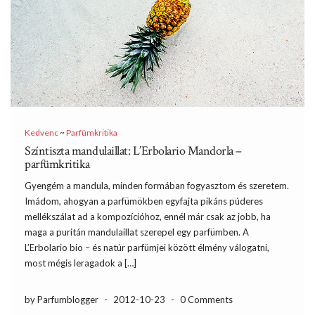
Kedvenc
~
Parfümkritika
Színtiszta mandulaillat: L’Erbolario Mandorla –
parfümkritika
Gyengém a mandula, minden formában fogyasztom és szeretem.
Imádom, ahogyan a parfümökben egyfajta pikáns púderes
mellékszálat ad a kompozícióhoz, ennél már csak az jobb, ha
maga a puritán mandulaillat szerepel egy parfümben. A
L’Erbolario bio – és natúr parfümjei között élmény válogatni,
most mégis leragadok a […]
by Parfumblogger
-
2012-10-23
-
0 Comments