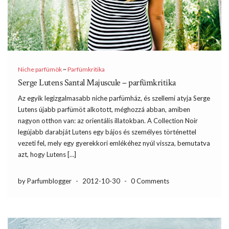
Niche parfümök
~
Parfümkritika
Serge Lutens Santal Majuscule – parfümkritika
Az egyik legizgalmasabb niche parfümház, és szellemi atyja Serge
Lutens újabb parfümöt alkotott, méghozzá abban, amiben
nagyon otthon van: az orientális illatokban. A Collection Noir
legújabb darabját Lutens egy bájos és személyes történettel
vezeti fel, mely egy gyerekkori emlékéhez nyúl vissza, bemutatva
azt, hogy Lutens […]
by Parfumblogger
-
2012-10-30
-
0 Comments