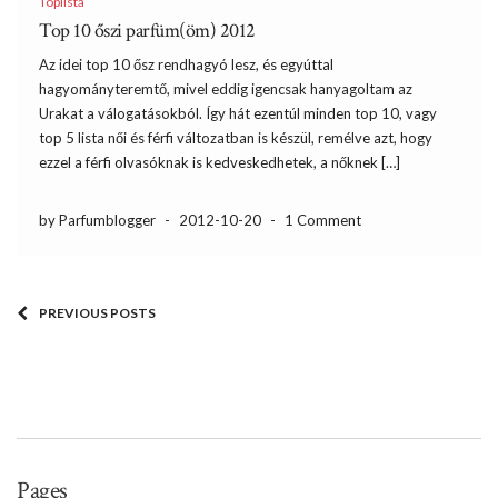
Toplista
Top 10 őszi parfüm(öm) 2012
Az idei top 10 ősz rendhagyó lesz, és egyúttal
hagyományteremtő, mivel eddig igencsak hanyagoltam az
Urakat a válogatásokból. Így hát ezentúl minden top 10, vagy
top 5 lista női és férfi változatban is készül, remélve azt, hogy
ezzel a férfi olvasóknak is kedveskedhetek, a nőknek […]
by Parfumblogger
-
2012-10-20
-
1 Comment
PREVIOUS POSTS
Pages