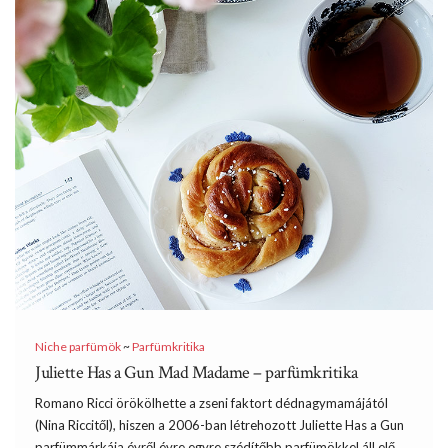
Niche parfümök
~
Parfümkritika
Juliette Has a Gun Mad Madame – parfümkritika
Romano Ricci örökölhette a zseni faktort dédnagymamájától
(Nina Riccitől), hiszen a 2006-ban létrehozott Juliette Has a Gun
parfümmárkája évről évre egyre szédítőbb parfümökkel áll elő,