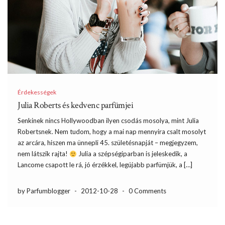
Érdekességek
Julia Roberts és kedvenc parfümjei
Senkinek nincs Hollywoodban ilyen csodás mosolya, mint Julia
Robertsnek. Nem tudom, hogy a mai nap mennyira csalt mosolyt
az arcára, hiszen ma ünnepli 45. születésnapját – megjegyzem,
nem látszik rajta!
Julia a szépségiparban is jeleskedik, a
Lancome csapott le rá, jó érzékkel, legújabb parfümjük, a […]
by Parfumblogger
-
2012-10-28
-
0 Comments