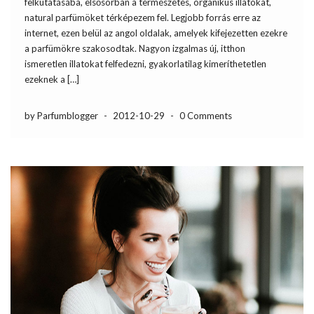
felkutatásába, elsősorban a természetes, organikus illatokat,
natural parfümöket térképezem fel. Legjobb forrás erre az
internet, ezen belül az angol oldalak, amelyek kifejezetten ezekre
a parfümökre szakosodtak. Nagyon izgalmas új, itthon
ismeretlen illatokat felfedezni, gyakorlatilag kimeríthetetlen
ezeknek a […]
by Parfumblogger
-
2012-10-29
-
0 Comments