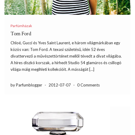
Parfümházak
Tom Ford
Chloé, Gucci és Yves Saint Laurent, e három világmárkában egy
közös van: Tom Ford. A texasi születésű, idén 52 éves
divattervező a művészettörténet mellől tévedt a divat világába.
A híres diszkó korszak, a hírhedt Studio 54 glamúros és csillogó
világa máig megihleti kollekcióit. A másságát […]
by Parfumblogger
-
2012-07-07
-
0 Comments