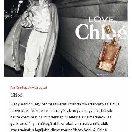
Parfümházak
~
Új poszt
Chloé
Gaby Aghion, egyiptomi születésű francia divattervező az 1950-
es években felismerte azt az igényt, hogy a nagy divatházak
haute couture ruhái mindennapi viselésre alkalmatlanok, és
gyakran silány minőségű utánzatokat varrtnak a nők, akik
szeretnének a legújabb divat szerint öltözködni. A Chloé