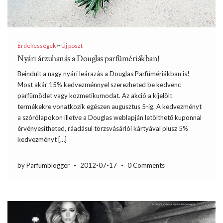
Érdekességek
~
Új poszt
Nyári árzuhanás a Douglas parfümériákban!
Beindult a nagy nyári leárazás a Douglas Parfümériákban is!
Most akár 15% kedvezménnyel szerezheted be kedvenc
parfümödet vagy kozmetikumodat. Az akció a kijelölt
termékekre vonatkozik egészen augusztus 5-ig. A kedvezményt
a szórólapokon illetve a Douglas weblapján letölthető kuponnal
érvényesítheted, ráadásul törzsvásárlói kártyával plusz 5%
kedvezményt […]
by Parfumblogger
-
2012-07-17
-
0 Comments