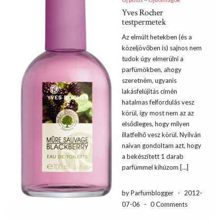
Yves Rocher
testpermetek
Az elmúlt hetekben (és a
közeljövőben is) sajnos nem
tudok úgy elmerülni a
parfümökben, ahogy
szeretném, ugyanis
lakásfelújítás címén
hatalmas felfordulás vesz
körül, így most nem az az
elsődleges, hogy milyen
illatfelhő vesz körül. Nyilván
naivan gondoltam azt, hogy
a bekészített 1 darab
parfümmel kihúzom […]
by Parfumblogger
-
2012-
07-06
-
0 Comments