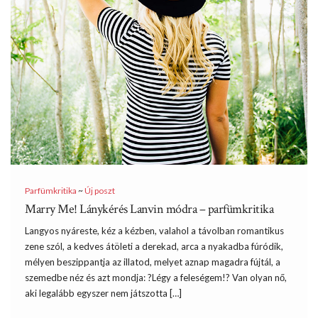
Parfümkritika
~
Új poszt
Marry Me! Lánykérés Lanvin módra – parfümkritika
Langyos nyáreste, kéz a kézben, valahol a távolban romantikus
zene szól, a kedves átöleti a derekad, arca a nyakadba fúródik,
mélyen beszippantja az illatod, melyet aznap magadra fújtál, a
szemedbe néz és azt mondja: ?Légy a feleségem!? Van olyan nő,
aki legalább egyszer nem játszotta […]