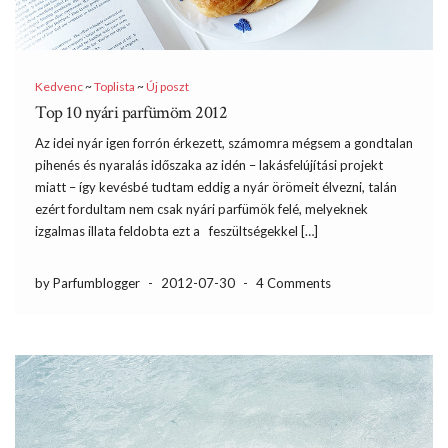
Kedvenc
~
Toplista
~
Új poszt
Top 10 nyári parfümöm 2012
Az idei nyár igen forrón érkezett, számomra mégsem a gondtalan
pihenés és nyaralás időszaka az idén – lakásfelújítási projekt
miatt – így kevésbé tudtam eddig a nyár örömeit élvezni, talán
ezért fordultam nem csak nyári parfümök felé, melyeknek
izgalmas illata feldobta ezt a feszültségekkel […]
by Parfumblogger
-
2012-07-30
-
4 Comments