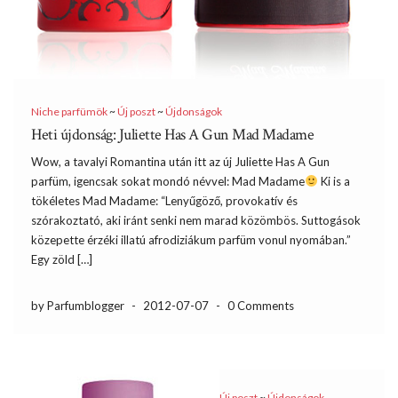
Niche parfümök
~
Új poszt
~
Újdonságok
Heti újdonság: Juliette Has A Gun Mad Madame
Wow, a tavalyi Romantina után itt az új Juliette Has A Gun
parfüm, igencsak sokat mondó névvel: Mad Madame
Ki is a
tökéletes Mad Madame: “Lenyűgöző, provokatív és
szórakoztató, aki iránt senki nem marad közömbös. Suttogások
közepette érzéki illatú afrodiziákum parfüm vonul nyomában.”
Egy zöld […]
by Parfumblogger
-
2012-07-07
-
0 Comments
Új poszt
~
Újdonságok