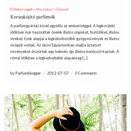
Érdekességek
~
Klasszikus
~
Új poszt
Korszakújító parfümök
A parfümgyártás közel egyidős az emberiséggel. A legkorábbi
időkben már használtak őseink illatos olajokat, füstölőket, illatos
vizeket. Ezek alapjai a legkülönbözőbb gyógynövények és illatos
virágok voltak. Az ókori Egyiptomban olajba áztatott
növényeket átszűrtek egy kelmén, így illatos kenőcsöt kaptak. A
római időkben a legkedveltebb alapanyag […]
by Parfumblogger
-
2012-07-07
-
0 Comments