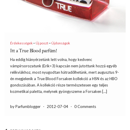
Érdekességek
~
Új poszt
~
Újdonságok
Itt a True Blood parfüm!
Ha eddig hiányérzetünk lett volna, hogy kedvenc
vámpírsorozatunk (Erik<3) kapcsán nem jutottunk hozzá egyéb
relikviákhoz, most nyugodtan hátradőlhetünk, mert augusztus 9-
én megjelenik a True Blood Forsaken kollekció a HSN és az HBO
gondozásában. A kollekció része természetesen egy teljes
kozmetikai paletta, melynek gyöngyszeme a Forsaken […]
by Parfumblogger
-
2012-07-04
-
0 Comments