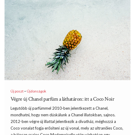
Új poszt
~
Újdonságok
Végre új Chanel parfüm a láthatáron: itt a Coco Noir
Legutóbb új parfümmel 2010-ben jelentkezett a Chanel,
mondhatni, hogy nem dúskálunk a Chanel illatokban, sajnos.
2012-ben végre új illattal jelentkezik a divatház, méghozzá a
Coco vonalat fogja erősíteni az új vonal, mely az ultranőies Coco,
a bájosan csajos Coco Mademoiselle után várhatóan egy