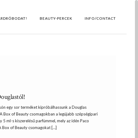
ARDRÓBODAT!
BEAUTY-PERCEK
INFO/CONTACT
ouglastól!
lcsón egy sor terméket kipróbálhassunk a Douglas
 A Box of Beauty csomagokban a legújabb szépségipari
y 5 ml-s kiszerelésű parfümmel, mely az idén Paco
 A Box of Beauty csomagokat […]