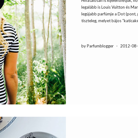
Hivatalosan is kijelenthetjük, h
legalább is Louis Vuitton és Ma
legújabb parfümje a Dot (pont,
tiszteleg, melyet bájos “katica
by Parfumblogger
-
2012-08