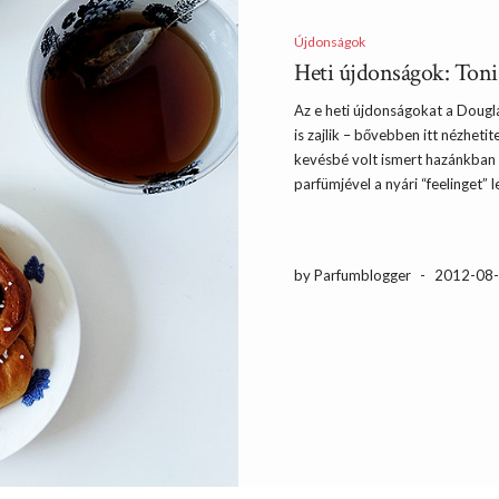
Újdonságok
Heti újdonságok: Toni
Az e heti újdonságokat a Dougl
is zajlik – bővebben itt nézhet
kevésbé volt ismert hazánkban 
parfümjével a nyári “feelinget” l
by Parfumblogger
-
2012-08