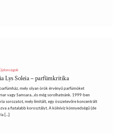
Újdonságok
a Lys Soleia – parfümkritika
n parfümház, mely olyan örök érvényű parfümöket
alimar vagy Samsara…és még sorolhatnánk. 1999-ben
ria sorozatot, mely limitált, egy összetevőre koncentrált
va a fiatalabb korosztályt. A kölnivíz könnyedségű (de
ia […]