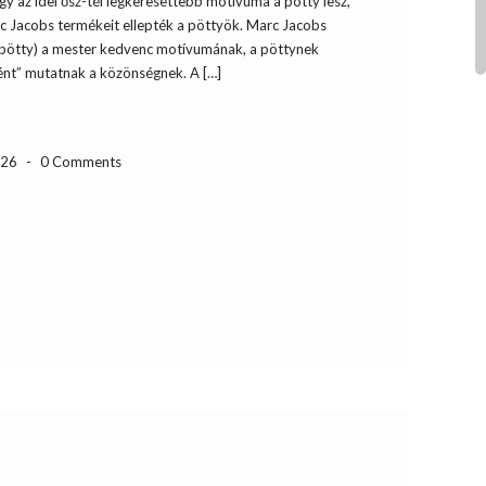
ogy az idei ősz-tél legkeresettebb motívuma a pötty lesz,
rc Jacobs termékeit ellepték a pöttyök. Marc Jacobs
 pötty) a mester kedvenc motívumának, a pöttynek
ként” mutatnak a közönségnek. A […]
-26
-
0 Comments