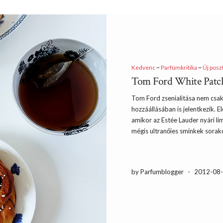
Kedvenc
~
Parfümkritika
~
Új posz
Tom Ford White Patch
Tom Ford zsenialitása nem csak
hozzáállásában is jelentkezik. 
amikor az Estée Lauder nyári lim
mégis ultranőies sminkek sorak
by Parfumblogger
-
2012-08