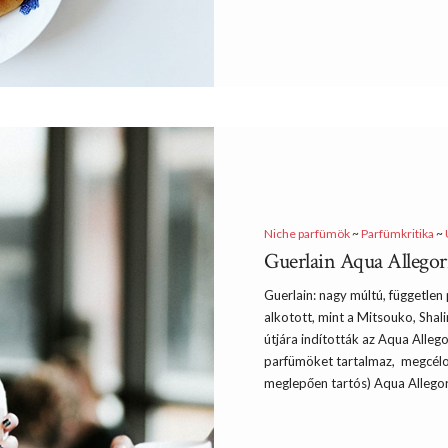
Niche parfümök
~
Parfümkritika
~
Guerlain Aqua Allegori
Guerlain: nagy múltú, függetle
alkotott, mint a Mitsouko, Sh
útjára indították az Aqua Allego
parfümöket tartalmaz, megcéloz
meglepően tartós) Aqua Allegor