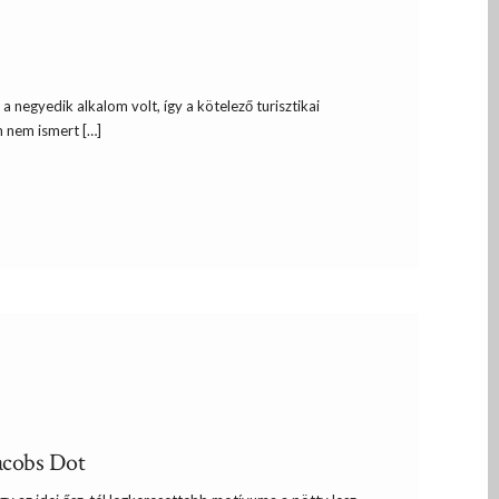
negyedik alkalom volt, így a kötelező turisztikai
m nem ismert […]
acobs Dot