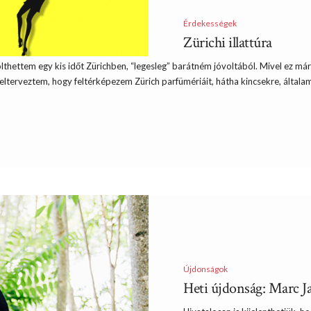
Érdekességek
Zürichi illattúra
ettem egy kis időt Zürichben, “legesleg” barátném jóvoltából. Mivel ez már a 
 elterveztem, hogy feltérképezem Zürich parfümériáit, hátha kincsekre, általa
Újdonságok
Heti újdonság: Marc J