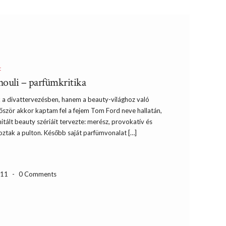
t
ouli – parfümkritika
 a divattervezésben, hanem a beauty-világhoz való
Először akkor kaptam fel a fejem Tom Ford neve hallatán,
itált beauty szériáit tervezte: merész, provokatív és
oztak a pulton. Később saját parfümvonalat […]
-11
-
0 Comments