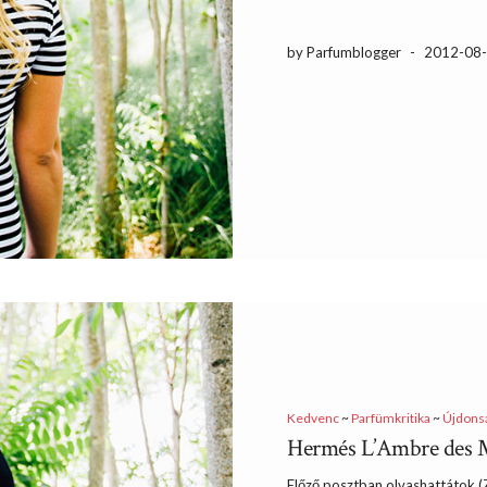
by Parfumblogger
-
2012-08
Kedvenc
~
Parfümkritika
~
Újdons
Hermés L’Ambre des Me
Előző posztban olvashattátok (Z