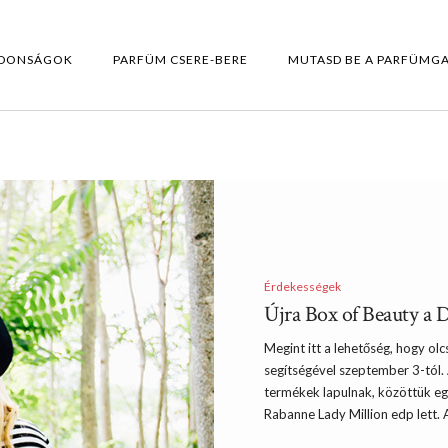
DONSÁGOK
PARFÜM CSERE-BERE
MUTASD BE A PARFÜMG
Érdekességek
Újra Box of Beauty a D
Megint itt a lehetőség, hogy o
segítségével szeptember 3-tól.
termékek lapulnak, közöttük eg
Rabanne Lady Million edp lett.