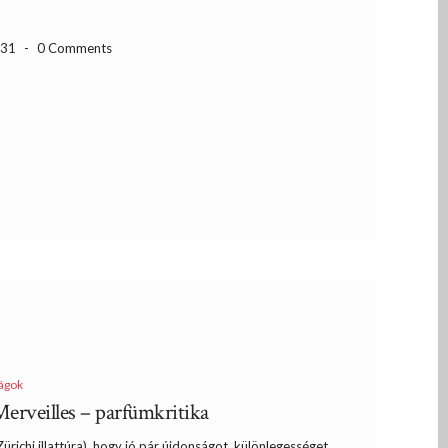
-31
-
0 Comments
ágok
rveilles – parfümkritika
ürichi illattúra), hogy jó pár újdonságot, különlegességet