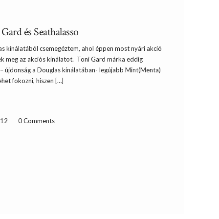
 Gard és Seathalasso
as kínálatából csemegéztem, ahol éppen most nyári akció
itek meg az akciós kínálatot. Toni Gard márka eddig
– újdonság a Douglas kínálatában- legújabb Mint(Menta)
ehet fokozni, hiszen […]
-12
-
0 Comments