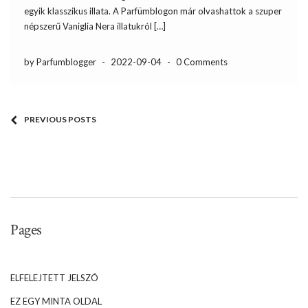
egyik klasszikus illata. A Parfümblogon már olvashattok a szuper
népszerű Vaniglia Nera illatukról […]
by Parfumblogger
-
2022-09-04
-
0 Comments
PREVIOUS POSTS
Pages
ELFELEJTETT JELSZÓ
EZ EGY MINTA OLDAL