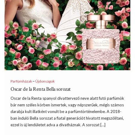
Parfümházak
~
Újdonságok
Oscar de la Renta Bella sorozat
Oscar de la Renta spanyol divattervező neve alatt futó parfümök
bár nem széles körben ismertek, vagy népszerűek, mégis számos
darabja kult illatként vonult be a parfümtörténelembe. A 2018-
ban induló Bella sorozat a fiatal generációt hivatott megszólítani,
ezzel is új lendületet adva a divatháznak. A sorozat […]