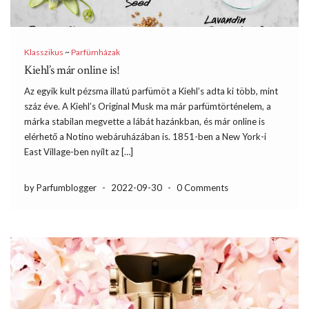
Klasszikus
~
Parfümházak
Kiehl’s már online is!
Az egyik kult pézsma illatú parfümöt a Kiehl’s adta ki több, mint
száz éve. A Kiehl’s Original Musk ma már parfümtörténelem, a
márka stabilan megvette a lábát hazánkban, és már online is
elérhető a Notino webáruházában is. 1851-ben a New York-i
East Village-ben nyílt az […]
by Parfumblogger
-
2022-09-30
-
0 Comments