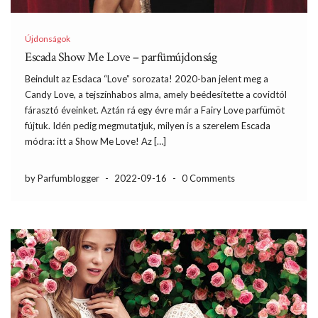
Újdonságok
Escada Show Me Love – parfümújdonság
Beindult az Esdaca “Love” sorozata! 2020-ban jelent meg a
Candy Love, a tejszínhabos alma, amely beédesítette a covidtól
fárasztó éveinket. Aztán rá egy évre már a Fairy Love parfümöt
fújtuk. Idén pedig megmutatjuk, milyen is a szerelem Escada
módra: itt a Show Me Love! Az […]
by Parfumblogger
-
2022-09-16
-
0 Comments