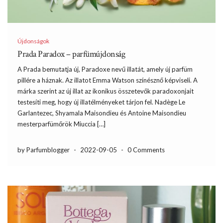
Újdonságok
Prada Paradox – parfümújdonság
A Prada bemutatja új, Paradoxe nevű illatát, amely új parfüm
pillére a háznak. Az illatot Emma Watson színésznő képviseli. A
márka szerint az új illat az ikonikus összetevők paradoxonjait
testesíti meg, hogy új illatélményeket tárjon fel. Nadège Le
Garlantezec, Shyamala Maisondieu és Antoine Maisondieu
mesterparfümőrök Miuccia […]
by Parfumblogger
-
2022-09-05
-
0 Comments