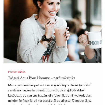
Parfümkritika
Bvlgari Aqua Pour Homme – parfümkritika
Már a parfümériák polcain van az új női Aqua Divina (ami első
szaglásra nagyon finomnak bizonyult, de majd bővebben
később…), de van egy igazán jolly joker illat, ami gyakorlatilag
minden férfinak jól áll korosztálytól és stílustól függetlenül, ez