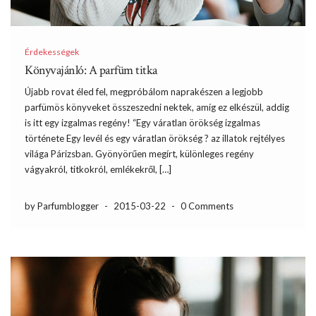
Érdekességek
Könyvajánló: A parfüm titka
Újabb rovat éled fel, megpróbálom naprakészen a legjobb
parfümös könyveket összeszedni nektek, amíg ez elkészül, addig
is itt egy izgalmas regény! “Egy váratlan örökség izgalmas
története Egy levél és egy váratlan örökség ? az illatok rejtélyes
világa Párizsban. Gyönyörűen megírt, különleges regény
vágyakról, titkokról, emlékekről, […]
by Parfumblogger
-
2015-03-22
-
0 Comments