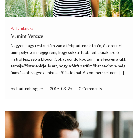
Parfümkritika
V, mint Versace
Nagyon nagy restanciám van a férfiparfümök terén, és ezennel
ünnepélyesen megígérem, hogy sokkal több férfiaknak szóló
illatról lesz szó a blogon. Sokat gondolkodtam mi is legyen a cikk
témája/főszereplője. Mert, hogy a férfi parfümöket tekintve még
finnyásabb vagyok, mint a női illatoknál. A kommerszet nem […]
by Parfumblogger
-
2015-03-25
-
0 Comments