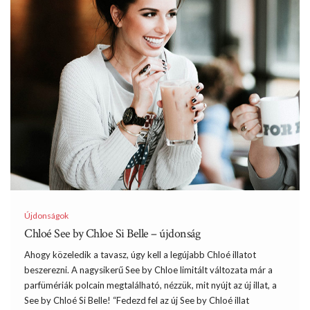
Újdonságok
Chloé See by Chloe Si Belle – újdonság
Ahogy közeledik a tavasz, úgy kell a legújabb Chloé illatot
beszerezni. A nagysikerű See by Chloe limitált változata már a
parfümériák polcain megtalálható, nézzük, mit nyújt az új illat, a
See by Chloé Si Belle! “Fedezd fel az új See by Chloé illat