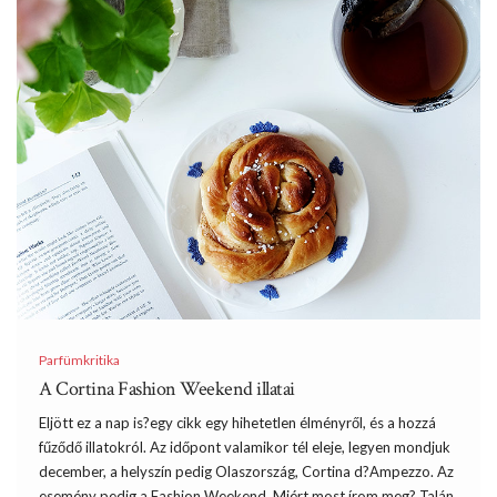
Parfümkritika
A Cortina Fashion Weekend illatai
Eljött ez a nap is?egy cikk egy hihetetlen élményről, és a hozzá
fűződő illatokról. Az időpont valamikor tél eleje, legyen mondjuk
december, a helyszín pedig Olaszország, Cortina d?Ampezzo. Az
esemény pedig a Fashion Weekend. Miért most írom meg? Talán