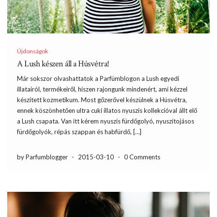
Újdonságok
A Lush készen áll a Húsvétra!
Már sokszor olvashattatok a Parfümblogon a Lush egyedi
illatairól, termékeiről, hiszen rajongunk mindenért, ami kézzel
készített kozmetikum. Most gőzerővel készülnek a Húsvétra,
ennek köszönhetően ultra cuki illatos nyuszis kollekcióval állt elő
a Lush csapata. Van itt kérem nyuszis fürdőgolyó, nyuszitojásos
fürdőgolyók, répás szappan és habfürdő, […]
by Parfumblogger
-
2015-03-10
-
0 Comments