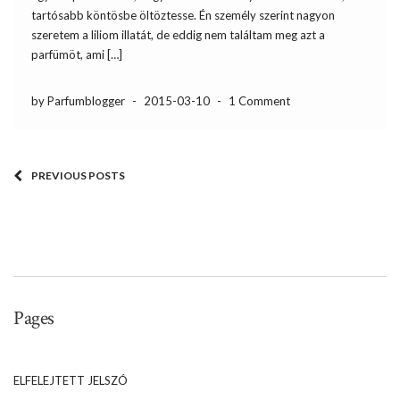
tartósabb köntösbe öltöztesse. Én személy szerint nagyon
szeretem a liliom illatát, de eddig nem találtam meg azt a
parfümöt, ami […]
by Parfumblogger
-
2015-03-10
-
1 Comment
PREVIOUS POSTS
Pages
ELFELEJTETT JELSZÓ