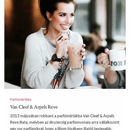
Parfümkritika
Van Cleef & Arpels Reve
2013 májusában robbant a parfümériákba Van Cleef & Arpels
Reve illata, melyben az ékszercég parfümvonala arra vállalkozott
egy sor parfümőrrel, hogy a liliom törékeny illatát testesebb,