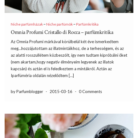
Niche parfümházak
~
Niche parfümök
~
Parfümkritika
Omnia Profumi Cristallo di Rocca – parfümkritika
Az Omnia Profumi márkával körülbelül két éve ismerkedtem
meg…hozzájutottam az illatmintáikhoz, de a terhességem, és az
az alatti rosszullétem közbeszólt, így nem tudtam kipróbálni őket
(nem akartam,hogy negatív élményeim legyenek az illatok
kapcsán) és aztán el is feledkeztem a mintákról. Aztán az
Iparfüméria oldalán nézelődtem […]
by Parfumblogger
-
2015-03-16
-
0 Comments