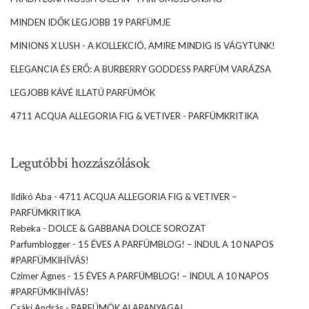
MINDEN IDŐK LEGJOBB 19 PARFÜMJE
MINIONS X LUSH - A KOLLEKCIÓ, AMIRE MINDIG IS VÁGYTUNK!
ELEGANCIA ÉS ERŐ: A BURBERRY GODDESS PARFÜM VARÁZSA
LEGJOBB KÁVÉ ILLATÚ PARFÜMÖK
4711 ACQUA ALLEGORIA FIG & VETIVER - PARFÜMKRITIKA
Legutóbbi hozzászólások
Ildikó Aba
-
4711 ACQUA ALLEGORIA FIG & VETIVER –
PARFÜMKRITIKA
Rebeka
-
DOLCE & GABBANA DOLCE SOROZAT
Parfumblogger
-
15 ÉVES A PARFÜMBLOG! – INDUL A 10 NAPOS
#PARFÜMKIHÍVÁS!
Czimer Ágnes
-
15 ÉVES A PARFÜMBLOG! – INDUL A 10 NAPOS
#PARFÜMKIHÍVÁS!
Csáki András
-
PARFÜMÖK ALAPANYAGAI