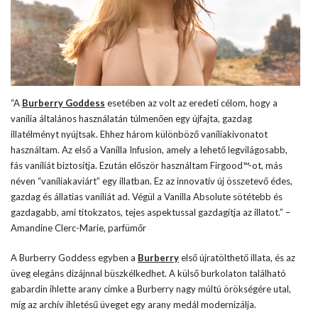
“A
Burberry Goddess
esetében az volt az eredeti célom, hogy a
vanília általános használatán túlmenően egy újfajta, gazdag
illatélményt nyújtsak. Ehhez három különböző vaníliakivonatot
használtam. Az első a Vanilla Infusion, amely a lehető legvilágosabb,
fás vaníliát biztosítja. Ezután először használtam Firgood™-ot, más
néven “vaníliakaviárt” egy illatban. Ez az innovatív új összetevő édes,
gazdag és állatias vaníliát ad. Végül a Vanilla Absolute sötétebb és
gazdagabb, ami titokzatos, tejes aspektussal gazdagítja az illatot.” –
Amandine Clerc-Marie, parfümőr
A Burberry Goddess egyben a
Burberry
első újratölthető illata, és az
üveg elegáns dizájnnal büszkélkedhet. A külső burkolaton található
gabardin ihlette arany címke a Burberry nagy múltú örökségére utal,
míg az archív ihletésű üveget egy arany medál modernizálja.