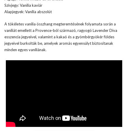
Szívjegy: Vanília kaviár
Alapjegyek: Vanília abszolút
A tökéletes vanília összhang megteremtésének folyamata során a
vaníliát emellett a Provence-ból származó, ragyogó Lavender Diva
esszencia jegyeivel, valamint a kakaó és a gyömbérgyökér földes
jegyeivel burkolták be, amelyek aromás egyensúlyt biztosítanak
minden egyes vaníliának.