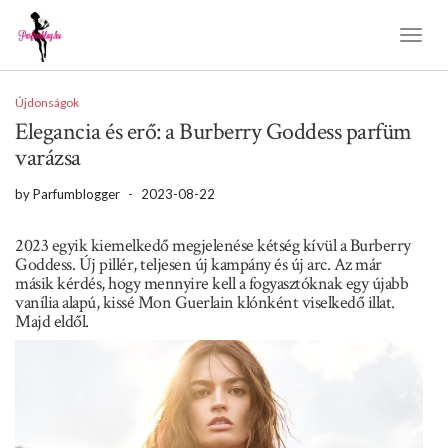
Toggl
Naviga
Újdonságok
Elegancia és erő: a Burberry Goddess parfüm
varázsa
by
Parfumblogger
-
2023-08-22
2023 egyik kiemelkedő megjelenése kétség kívül a Burberry
Goddess. Új pillér, teljesen új kampány és új arc. Az már
másik kérdés, hogy mennyire kell a fogyasztóknak egy újabb
vanília alapú, kissé Mon Guerlain klónként viselkedő illat.
Majd eldől.