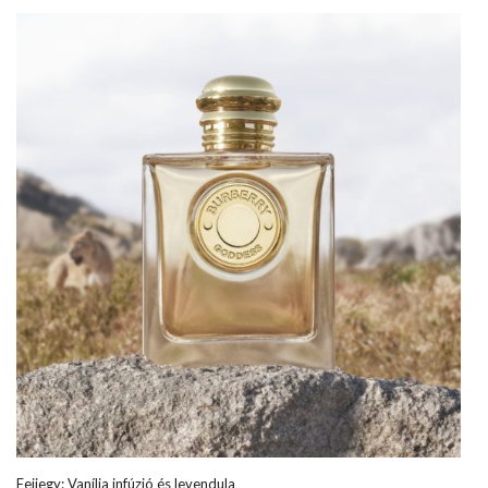
Fejjegy: Vanília infúzió és levendula