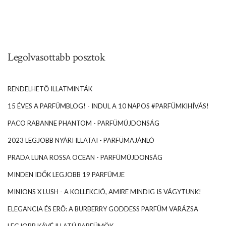
Legolvasottabb posztok
RENDELHETŐ ILLATMINTÁK
15 ÉVES A PARFÜMBLOG! - INDUL A 10 NAPOS #PARFÜMKIHÍVÁS!
PACO RABANNE PHANTOM - PARFÜMÚJDONSÁG
2023 LEGJOBB NYÁRI ILLATAI - PARFÜMAJÁNLÓ
PRADA LUNA ROSSA OCEAN - PARFÜMÚJDONSÁG
MINDEN IDŐK LEGJOBB 19 PARFÜMJE
MINIONS X LUSH - A KOLLEKCIÓ, AMIRE MINDIG IS VÁGYTUNK!
ELEGANCIA ÉS ERŐ: A BURBERRY GODDESS PARFÜM VARÁZSA
LEGJOBB KÁVÉ ILLATÚ PARFÜMÖK