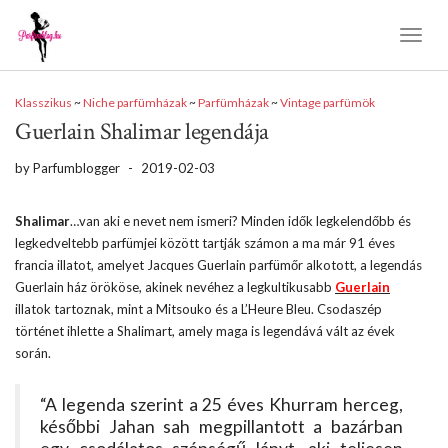
Toggl
Naviga
Klasszikus
~
Niche parfümházak
~
Parfümházak
~
Vintage parfümök
Guerlain Shalimar legendája
by
Parfumblogger
-
2019-02-03
Shalimar
…van aki e nevet nem ismeri? Minden idők legkelendőbb és
legkedveltebb parfümjei között tartják számon a ma már 91 éves
francia illatot, amelyet Jacques Guerlain parfümőr alkotott, a legendás
Guerlain ház örököse, akinek nevéhez a legkultikusabb
Guerlain
illatok tartoznak, mint a Mitsouko és a L’Heure Bleu. Csodaszép
történet ihlette a Shalimart, amely maga is legendává vált az évek
során.
“A legenda szerint a 25 éves Khurram herceg,
későbbi Jahan sah megpillantott a bazárban