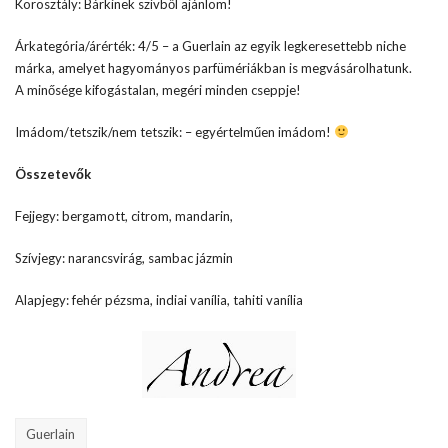
Korosztály: Bárkinek szívből ajánlom!
Árkategória/árérték: 4/5 – a Guerlain az egyik legkeresettebb niche
márka, amelyet hagyományos parfümériákban is megvásárolhatunk.
A minősége kifogástalan, megéri minden cseppje!
Imádom/tetszik/nem tetszik: – egyértelműen imádom!
Összetevők
Fejjegy: bergamott, citrom, mandarin,
Szívjegy: narancsvirág, sambac jázmin
Alapjegy: fehér pézsma, indiai vanília, tahiti vanília
Guerlain