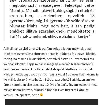
egy csodálatos szépségű lányt, aki teljesen
megbabonázta szépségével. Feleségül vette
Mumtaz Mahalt, akivel boldogságban éltek és
szeretetben, szerelemben nevelték 13
gyermeküket, míg 14. gyermekük születésekor
Mumtaz Mahal meg nem halt, a sah pedig
emléket állítva szerelmüknek, megépítette a
Taj Mahal-t, melynek ékköve Shalimar kertje.”
A Shalimar az első orientális parfüm volt a világon, melynek titka
tökéletes egyensúly a citrusos-orientális-púderes-fás jegyek között.
Meleg, balzsamos, luxust idéző, semmivel össze ne keverhető illata
valóban időtálló, napjainkban is megállja a helyét, hiszen rendkívül
komplex és harmonikus illata nélkül elképzelhetetlen az ősz és tél.
Mindig megbizonyosodok arról, hogy a közel 100 éves illat még ma is
helytálló, abszolút viselhető, mi több, szerethető illat, hiszen amikor
épp a napokban viseltem, egy 12 éves fiú tanítványom jegyezte meg,
milyen finom illat van, és hogy ő pont az ilyen fűszeres illatokat
kedveli…elképesztő, nem?