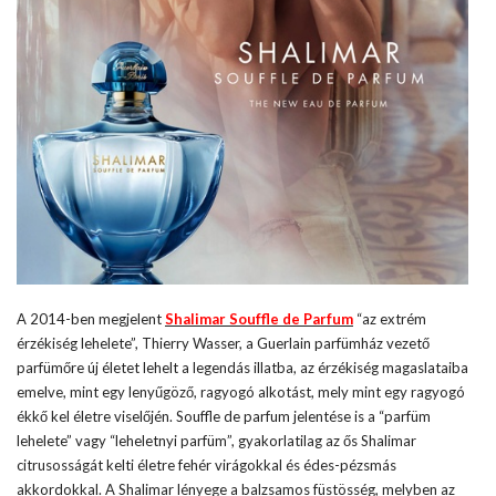
A 2014-ben megjelent
Shalimar Souffle de Parfum
“az extrém
érzékiség lehelete”, Thierry Wasser, a Guerlain parfümház vezető
parfümőre új életet lehelt a legendás illatba, az érzékiség magaslataiba
emelve, mint egy lenyűgöző, ragyogó alkotást, mely mint egy ragyogó
ékkő kel életre viselőjén. Souffle de parfum jelentése is a “parfüm
lehelete” vagy “leheletnyi parfüm”, gyakorlatilag az ős Shalimar
citrusosságát kelti életre fehér virágokkal és édes-pézsmás
akkordokkal. A Shalimar lényege a balzsamos füstösség, melyben az