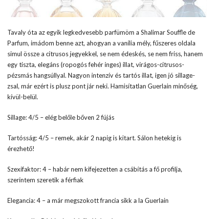
Tavaly óta az egyik legkedvesebb parfümöm a Shalimar Souffle de
Parfum, imádom benne azt, ahogyan a vanília mély, fűszeres oldala
simul össze a citrusos jegyekkel, se nem édeskés, se nem friss, hanem
egy tiszta, elegáns (ropogós fehér inges) illat, virágos-citrusos-
pézsmás hangsúllyal. Nagyon intenzív és tartós illat, igen jó sillage-
zsal, már ezért is plusz pont jár neki. Hamisítatlan Guerlain minőség,
kívül-belül.
Sillage: 4/5 – elég belőle bőven 2 fújás
Tartósság: 4/5 – remek, akár 2 napig is kitart. Sálon hetekig is
érezhető!
Szexifaktor: 4 – habár nem kifejezetten a csábítás a fő profilja,
szerintem szeretik a férfiak
Elegancia: 4 – a már megszokott francia sikk a la Guerlain