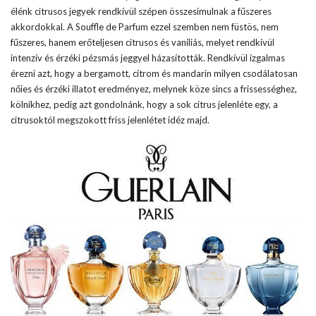
élénk citrusos jegyek rendkívül szépen összesimulnak a fűszeres
akkordokkal. A Souffle de Parfum ezzel szemben nem füstös, nem
fűszeres, hanem erőteljesen citrusos és vaníliás, melyet rendkívül
intenzív és érzéki pézsmás jeggyel házasították. Rendkívül izgalmas
érezni azt, hogy a bergamott, citrom és mandarin milyen csodálatosan
nőies és érzéki illatot eredményez, melynek köze sincs a frissességhez,
kölnikhez, pedig azt gondolnánk, hogy a sok citrus jelenléte egy, a
citrusoktól megszokott friss jelenlétet idéz majd.