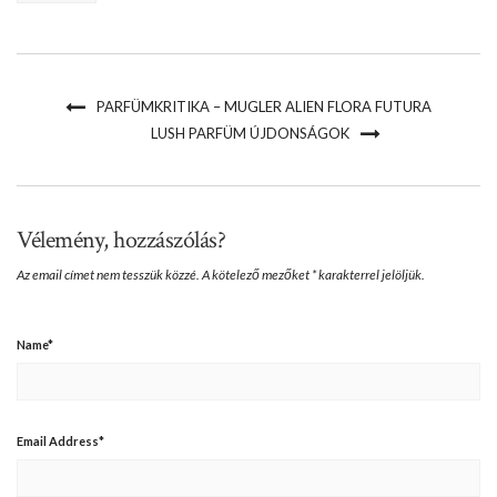
PARFÜMKRITIKA – MUGLER ALIEN FLORA FUTURA
LUSH PARFÜM ÚJDONSÁGOK
Vélemény, hozzászólás?
Az email címet nem tesszük közzé.
A kötelező mezőket
*
karakterrel jelöljük.
Name
*
Email Address
*