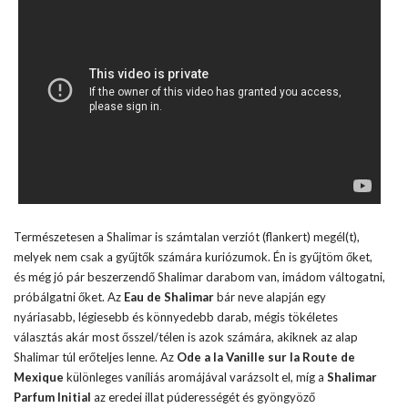
Természetesen a Shalimar is számtalan verziót (flankert) megél(t),
melyek nem csak a gyűjtők számára kuriózumok. Én is gyűjtöm őket,
és még jó pár beszerzendő Shalimar darabom van, imádom váltogatni,
próbálgatni őket. Az
Eau de Shalimar
bár neve alapján egy
nyáriasabb, légiesebb és könnyedebb darab, mégis tökéletes
választás akár most ősszel/télen is azok számára, akiknek az alap
Shalimar túl erőteljes lenne. Az
Ode a la Vanille sur la Route de
Mexique
különleges vaníliás aromájával varázsolt el, míg a
Shalimar
Parfum Initial
az eredei illat púderességét és gyöngyöző