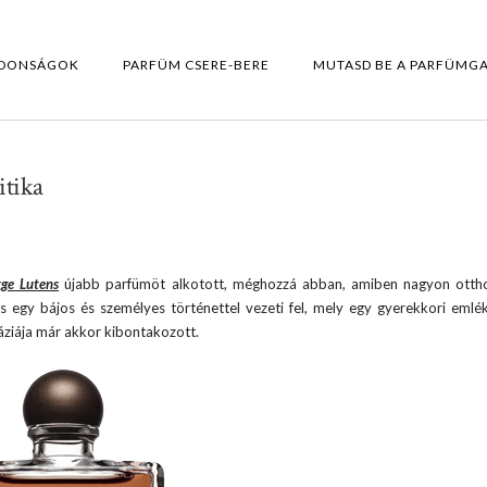
DONSÁGOK
PARFÜM CSERE-BERE
MUTASD BE A PARFÜMG
itika
rge Lutens
újabb parfümöt alkotott, méghozzá abban, amiben nagyon ottho
ens egy bájos és személyes történettel vezeti fel, mely egy gyerekkori emlé
táziája már akkor kibontakozott.