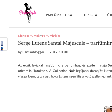
PARFÜMKRITIKA
TOPLISTA
ÚJ
Niche parfümök
~
Parfümkritika
Serge Lutens Santal Majuscule – parfümkr
by
Parfumblogger
-
2012-10-30
Az egyik legizgalmasabb niche parfümház, és szellemi atyja
Se
orientális illatokban. A Collection Noir legújabb darabját Lut
vissza, bemutatva azt, hogy Lutens szeniális alkotószelleme, fan