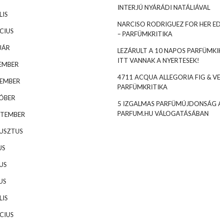
INTERJÚ NYÁRÁDI NATÁLIÁVAL
LIS
NARCISO RODRIGUEZ FOR HER ED
CIUS
– PARFÜMKRITIKA
UÁR
LEZÁRULT A 10 NAPOS PARFÜMKIH
ITT VANNAK A NYERTESEK!
EMBER
4711 ACQUA ALLEGORIA FIG & VE
VEMBER
PARFÜMKRITIKA
TÓBER
5 IZGALMAS PARFÜMÚJDONSÁG 
PARFUM.HU VÁLOGATÁSÁBAN
PTEMBER
GUSZTUS
US
US
US
LIS
CIUS