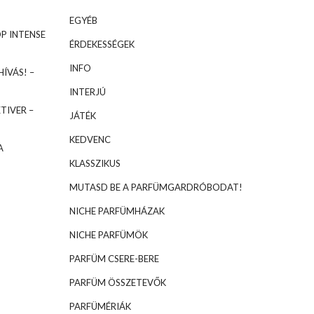
EGYÉB
P INTENSE
ÉRDEKESSÉGEK
INFO
ÍVÁS! –
INTERJÚ
TIVER –
JÁTÉK
KEDVENC
A
KLASSZIKUS
MUTASD BE A PARFÜMGARDRÓBODAT!
NICHE PARFÜMHÁZAK
NICHE PARFÜMÖK
PARFÜM CSERE-BERE
PARFÜM ÖSSZETEVŐK
PARFÜMÉRIÁK