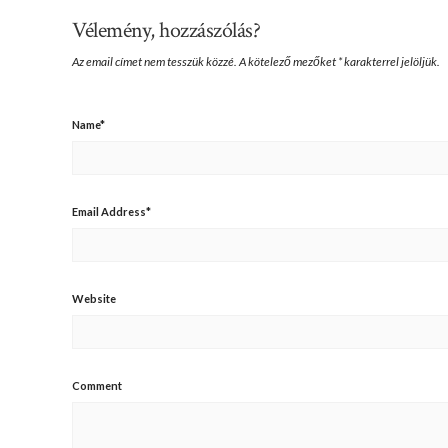
Vélemény, hozzászólás?
Az email címet nem tesszük közzé.
A kötelező mezőket
*
karakterrel jelöljük.
Name
*
Email Address
*
Website
Comment