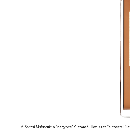
A
Santal Majuscule
a “nagybetűs” szantál illat: azaz “a szantál il