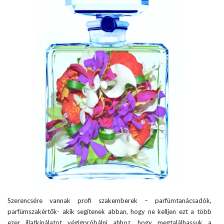
Szerencsére vannak profi szakemberek – parfümtanácsadók,
parfümszakértők- akik segítenek abban, hogy ne kelljen ezt a több
ezer illatkínálatot végigpróbálni ahhoz, hogy megtalálhassuk a