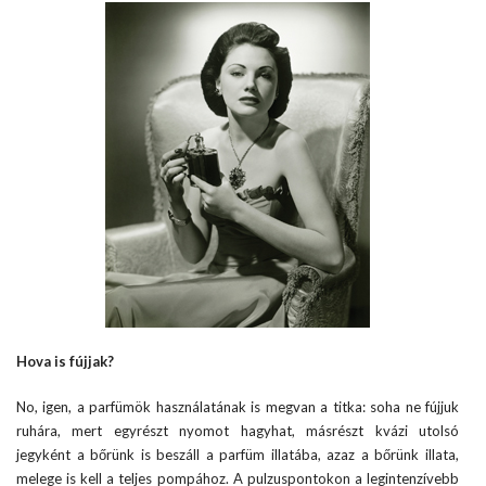
Hova is fújjak?
No, igen, a parfümök használatának is megvan a titka: soha ne fújjuk
ruhára, mert egyrészt nyomot hagyhat, másrészt kvázi utolsó
jegyként a bőrünk is beszáll a parfüm illatába, azaz a bőrünk illata,
melege is kell a teljes pompához. A pulzuspontokon a legintenzívebb