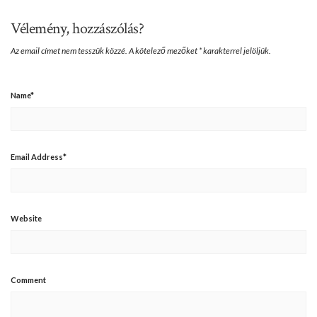
Vélemény, hozzászólás?
Az email címet nem tesszük közzé.
A kötelező mezőket
*
karakterrel jelöljük.
Name
*
Email Address
*
Website
Comment