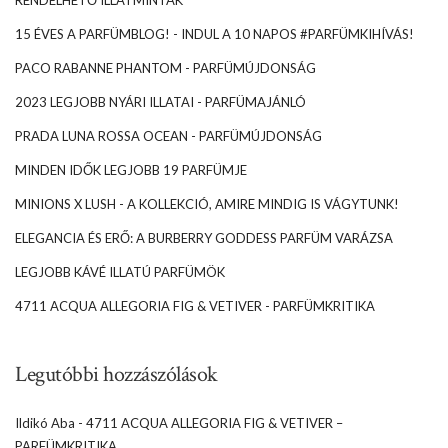
15 ÉVES A PARFÜMBLOG! - INDUL A 10 NAPOS #PARFÜMKIHÍVÁS!
PACO RABANNE PHANTOM - PARFÜMÚJDONSÁG
2023 LEGJOBB NYÁRI ILLATAI - PARFÜMAJÁNLÓ
PRADA LUNA ROSSA OCEAN - PARFÜMÚJDONSÁG
MINDEN IDŐK LEGJOBB 19 PARFÜMJE
MINIONS X LUSH - A KOLLEKCIÓ, AMIRE MINDIG IS VÁGYTUNK!
ELEGANCIA ÉS ERŐ: A BURBERRY GODDESS PARFÜM VARÁZSA
LEGJOBB KÁVÉ ILLATÚ PARFÜMÖK
4711 ACQUA ALLEGORIA FIG & VETIVER - PARFÜMKRITIKA
Legutóbbi hozzászólások
Ildikó Aba
-
4711 ACQUA ALLEGORIA FIG & VETIVER –
PARFÜMKRITIKA