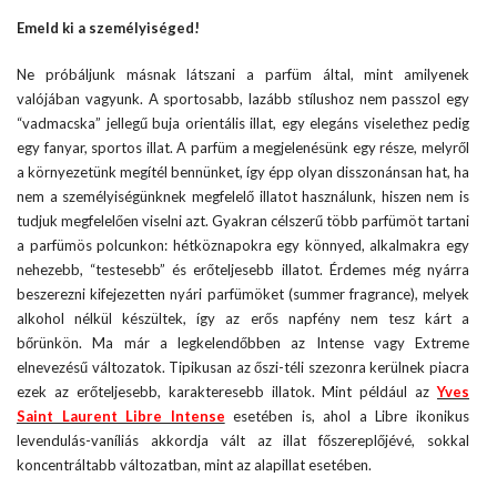
Emeld ki a személyiséged!
Ne próbáljunk másnak látszani a parfüm által, mint amilyenek
valójában vagyunk. A sportosabb, lazább stílushoz nem passzol egy
“vadmacska” jellegű buja orientális illat, egy elegáns viselethez pedig
egy fanyar, sportos illat. A parfüm a megjelenésünk egy része, melyről
a környezetünk megítél bennünket, így épp olyan disszonánsan hat, ha
nem a személyiségünknek megfelelő illatot használunk, hiszen nem is
tudjuk megfelelően viselni azt. Gyakran célszerű több parfümöt tartani
a parfümös polcunkon: hétköznapokra egy könnyed, alkalmakra egy
nehezebb, “testesebb” és erőteljesebb illatot. Érdemes még nyárra
beszerezni kifejezetten nyári parfümöket (summer fragrance), melyek
alkohol nélkül készültek, így az erős napfény nem tesz kárt a
bőrünkön. Ma már a legkelendőbben az Intense vagy Extreme
elnevezésű változatok. Tipikusan az őszi-téli szezonra kerülnek piacra
ezek az erőteljesebb, karakteresebb illatok. Mint például az
Yves
Saint Laurent Libre Intense
esetében is, ahol a Libre ikonikus
levendulás-vaníliás akkordja vált az illat főszereplőjévé, sokkal
koncentráltabb változatban, mint az alapillat esetében.