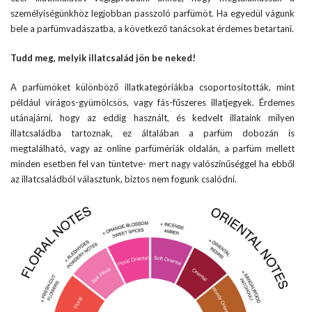
személyiségünkhöz legjobban passzoló parfümöt. Ha egyedül vágunk
bele a parfümvadászatba, a következő tanácsokat érdemes betartani.
Tudd meg, melyik illatcsalád jön be neked!
A parfümöket különböző illatkategóriákba csoportosították, mint
például virágos-gyümölcsös, vagy fás-fűszeres illatjegyek. Érdemes
utánajárni, hogy az eddig használt, és kedvelt illataink milyen
illatcsaládba tartoznak, ez általában a parfüm dobozán is
megtalálható, vagy az online parfümériák oldalán, a parfüm mellett
minden esetben fel van tüntetve- mert nagy valószínűséggel ha ebből
az illatcsaládból választunk, biztos nem fogunk csalódni.