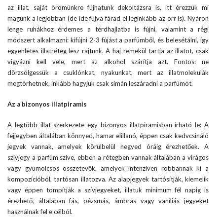
az illat, saját örömünkre fújhatunk dekoltázsra is, itt érezzük mi
magunk a legjobban (de ide fújva fárad el leginkább az orr is). Nyáron
lenge ruhákhoz érdemes a térdhajlatba is fújni, valamint a régi
módszert alkalmazni: kifújni 2-3 fújást a parfümből, és belesétálni, így
egyenletes illatréteg lesz rajtunk. A haj remekül tartja az illatot, csak
vigyázni kell vele, mert az alkohol szárítja azt. Fontos: ne
dörzsölgessük a csuklónkat, nyakunkat, mert az illatmolekulák
megtörhetnek, inkább hagyjuk csak simán leszáradni a parfümöt.
Az a bizonyos illatpiramis
A legtöbb illat szerkezete egy bizonyos illatpiramisban írható le: A
fejjegyben általában könnyed, hamar elillanó, éppen csak kedvcsináló
jegyek vannak, amelyek körülbelül negyed óráig érezhetőek. A
szívjegy a parfüm szíve, ebben a rétegben vannak általában a virágos
vagy gyümölcsös összetevők, amelyek intenzíven robbannak ki a
kompozícióból, tartósan illatozva. Az alapjegyek tartósítják, kiemelik
vagy éppen tompítják a szívjegyeket, illatuk minimum fél napig is
érezhető, általában fás, pézsmás, ámbrás vagy vaníliás jegyeket
használnak fel e célból.