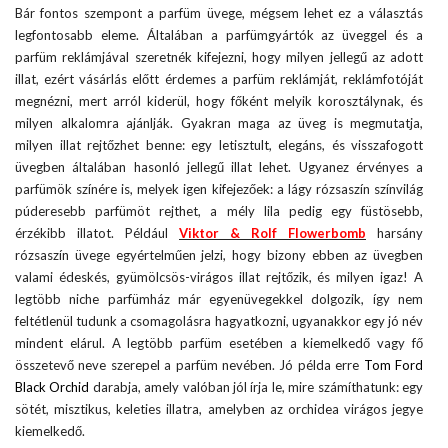
Bár fontos szempont a parfüm üvege, mégsem lehet ez a választás
legfontosabb eleme. Általában a parfümgyártók az üveggel és a
parfüm reklámjával szeretnék kifejezni, hogy milyen jellegű az adott
illat, ezért vásárlás előtt érdemes a parfüm reklámját, reklámfotóját
megnézni, mert arról kiderül, hogy főként melyik korosztálynak, és
milyen alkalomra ajánlják. Gyakran maga az üveg is megmutatja,
milyen illat rejtőzhet benne: egy letisztult, elegáns, és visszafogott
üvegben általában hasonló jellegű illat lehet. Ugyanez érvényes a
parfümök színére is, melyek igen kifejezőek: a lágy rózsaszín színvilág
púderesebb parfümöt rejthet, a mély lila pedig egy füstösebb,
érzékibb illatot. Például
Viktor & Rolf Flowerbomb
harsány
rózsaszín üvege egyértelműen jelzi, hogy bizony ebben az üvegben
valami édeskés, gyümölcsös-virágos illat rejtőzik, és milyen igaz! A
legtöbb niche parfümház már egyenüvegekkel dolgozik, így nem
feltétlenül tudunk a csomagolásra hagyatkozni, ugyanakkor egy jó név
mindent elárul. A legtöbb parfüm esetében a kiemelkedő vagy fő
összetevő neve szerepel a parfüm nevében. Jó példa erre
Tom Ford
Black Orchid
darabja, amely valóban jól írja le, mire számíthatunk: egy
sötét, misztikus, keleties illatra, amelyben az orchidea virágos jegye
kiemelkedő.