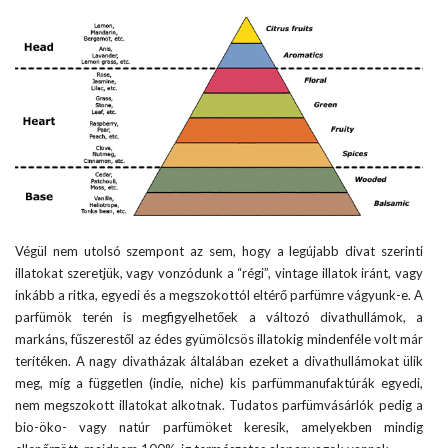
Végül nem utolsó szempont az sem, hogy a legújabb divat szerinti
illatokat szeretjük, vagy vonzódunk a “régi”, vintage illatok iránt, vagy
inkább a ritka, egyedi és a megszokottól eltérő parfümre vágyunk-e. A
parfümök terén is megfigyelhetőek a változó divathullámok, a
markáns, fűszerestől az édes gyümölcsös illatokig mindenféle volt már
terítéken. A nagy divatházak általában ezeket a divathullámokat ülik
meg, míg a független (indie, niche) kis parfümmanufaktúrák egyedi,
nem megszokott illatokat alkotnak. Tudatos parfümvásárlók pedig a
bio-öko- vagy natúr parfümöket keresik, amelyekben mindig