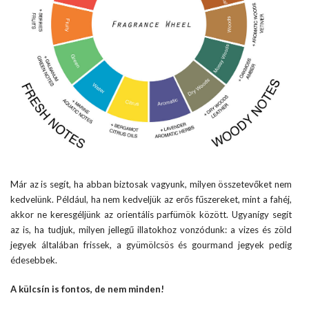
Már az is segít, ha abban biztosak vagyunk, milyen összetevőket nem
kedvelünk. Például, ha nem kedveljük az erős fűszereket, mint a fahéj,
akkor ne keresgéljünk az orientális parfümök között. Ugyanígy segít
az is, ha tudjuk, milyen jellegű illatokhoz vonzódunk: a vizes és zöld
jegyek általában frissek, a gyümölcsös és gourmand jegyek pedig
édesebbek.
A külcsín is fontos, de nem minden!