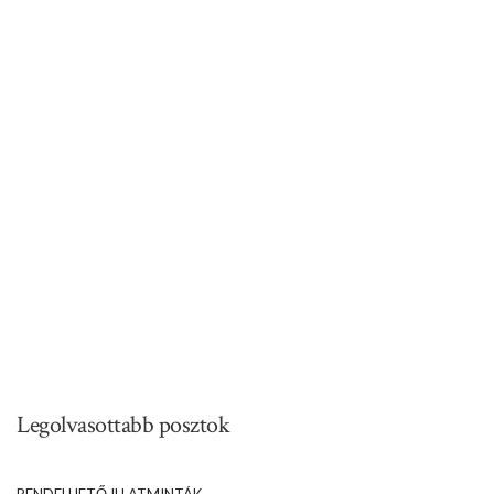
Legolvasottabb posztok
RENDELHETŐ ILLATMINTÁK