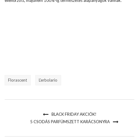
ellenőrzött, majdnem 100%-ig természetes alapanyagok vannak.
Florascent
L'erbolario
BLACK FRIDAY AKCIÓK!
5 CSODÁS PARFÜMSZETT KARÁCSONYRA