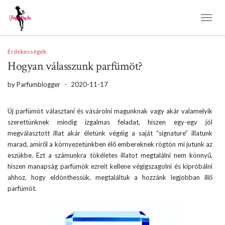
Toggl
Naviga
Érdekességek
Hogyan válasszunk parfümöt?
by
Parfumblogger
-
2020-11-17
Új parfümöt választani és vásárolni magunknak vagy akár valamelyik
szerettünknek mindig izgalmas feladat, hiszen egy-egy jól
megválasztott illat akár életünk végéig a saját “signature” illatunk
marad, amiről a környezetünkben élő embereknek rögtön mi jutunk az
eszükbe. Ezt a számunkra tökéletes illatot megtalálni nem könnyű,
hiszen manapság parfümök ezreit kellene végigszagolni és kipróbálni
ahhoz, hogy eldönthessük, megtaláltuk a hozzánk legjobban illő
parfümöt.