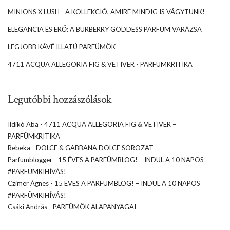
MINIONS X LUSH - A KOLLEKCIÓ, AMIRE MINDIG IS VÁGYTUNK!
ELEGANCIA ÉS ERŐ: A BURBERRY GODDESS PARFÜM VARÁZSA
LEGJOBB KÁVÉ ILLATÚ PARFÜMÖK
4711 ACQUA ALLEGORIA FIG & VETIVER - PARFÜMKRITIKA
Legutóbbi hozzászólások
Ildikó Aba
-
4711 ACQUA ALLEGORIA FIG & VETIVER –
PARFÜMKRITIKA
Rebeka
-
DOLCE & GABBANA DOLCE SOROZAT
Parfumblogger
-
15 ÉVES A PARFÜMBLOG! – INDUL A 10 NAPOS
#PARFÜMKIHÍVÁS!
Czimer Ágnes
-
15 ÉVES A PARFÜMBLOG! – INDUL A 10 NAPOS
#PARFÜMKIHÍVÁS!
Csáki András
-
PARFÜMÖK ALAPANYAGAI