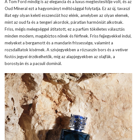
A Tom Ford mindig is az elegancia és a luxus megtestesítője volt, és az
Oud Mineral ezt a hagyományt méltósággal folytatja. Ez az új, tavaszi
illat egy olyan keleti esszenciát hoz elénk, amelyben az olyan elemek,
mint az oud fa és a tengeri akordok, páratlan harmóniát alkotnak.
Friss, mégis melegséggel átitatott, ez a parfüm tökéletes választás
minden modern, magabiztos nőnek és férfinek. Friss fejjegyekkel indul,
melyeket a bergamott és a mandarin frissessége, valamint a
rozsdaillatok kísérnek. A szívjegyekben a rózsaszín bors és a vetiver
füstös jegyei érzékelhetők, míg az alapjegyekben az olajfák, a
borostyán és a pacsuli dominál.