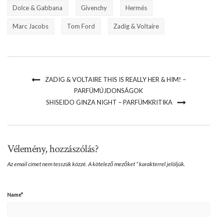
Dolce & Gabbana
Givenchy
Hermés
Marc Jacobs
Tom Ford
Zadig & Voltaire
ZADIG & VOLTAIRE THIS IS REALLY HER & HIM! –
PARFÜMÚJDONSÁGOK
SHISEIDO GINZA NIGHT – PARFÜMKRITIKA
Vélemény, hozzászólás?
Az email címet nem tesszük közzé.
A kötelező mezőket
*
karakterrel jelöljük.
Name
*