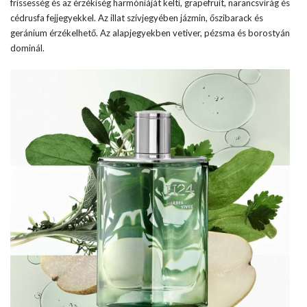
frissesség és az érzékiség harmóniáját kelti, grapefruit, narancsvirág és
cédrusfa fejjegyekkel. Az illat szívjegyében jázmin, őszibarack és
geránium érzékelhető. Az alapjegyekben vetiver, pézsma és borostyán
dominál.