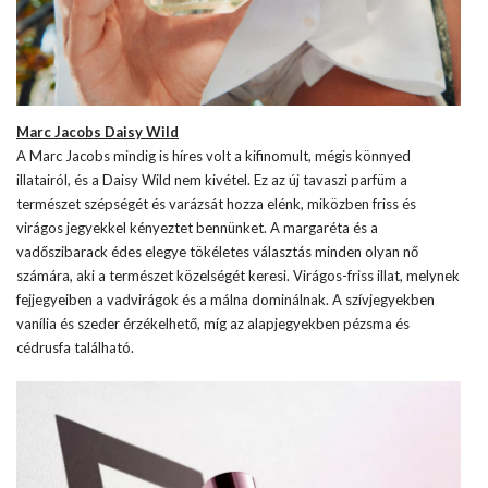
Marc Jacobs Daisy Wild
A Marc Jacobs mindig is híres volt a kifinomult, mégis könnyed
illatairól, és a Daisy Wild nem kivétel. Ez az új tavaszi parfüm a
természet szépségét és varázsát hozza elénk, miközben friss és
virágos jegyekkel kényeztet bennünket. A margaréta és a
vadőszibarack édes elegye tökéletes választás minden olyan nő
számára, aki a természet közelségét keresi. Virágos-friss illat, melynek
fejjegyeiben a vadvirágok és a málna dominálnak. A szívjegyekben
vanília és szeder érzékelhető, míg az alapjegyekben pézsma és
cédrusfa található.