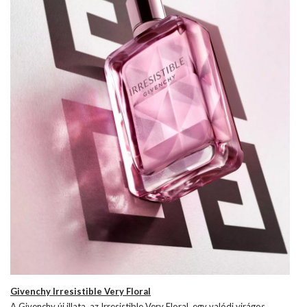
Givenchy Irresistible Very Floral
A Givenchy új illata, az Irresistible Very Floral, egy valódi virágos