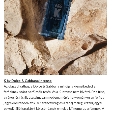
K by Dolce & Gabbana Intense
Az olasz divatház, a Dolce & Gabbana mindig is kiemelkedett a
férfiaknak szánt parfümök terén, és a K Intense nem kivétel. Ez a friss,
virágos és fás illat izgalmasan modern, mégis hagyományosan férfias
jegyekkel rendelkezik. A narancsvirág és a fahéj meleg, érzéki jegyei
egyedülálló karaktert kölcsönöznek ennek a kifinomult parfümnek. A