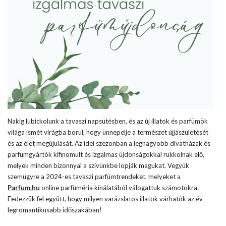
Nakig lubickolunk a tavaszi napsütésben, és az új illatok és parfümök
világa ismét virágba borul, hogy ünnepelje a természet újjászületését
és az élet megújulását. Az idei szezonban a legnagyobb divatházak és
parfümgyártók kifinomult és izgalmas újdonságokkal rukkolnak elő,
melyek minden bizonnyal a szívünkbe lopják magukat. Vegyük
szemügyre a 2024-es tavaszi parfümtrendeket, melyeket a
Parfum.hu
online parfüméria kínálatából válogattuk számotokra.
Fedezzük fel együtt, hogy milyen varázslatos illatok várhatók az év
legromantikusabb időszakában!