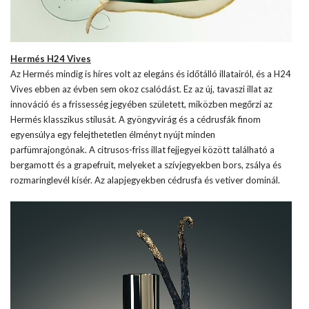
Hermés H24 Vives
Az Hermés mindig is híres volt az elegáns és időtálló illatairól, és a H24
Vives ebben az évben sem okoz csalódást. Ez az új, tavaszi illat az
innováció és a frissesség jegyében született, miközben megőrzi az
Hermés klasszikus stílusát. A gyöngyvirág és a cédrusfák finom
egyensúlya egy felejthetetlen élményt nyújt minden
parfümrajongónak. A citrusos-friss illat fejjegyei között található a
bergamott és a grapefruit, melyeket a szívjegyekben bors, zsálya és
rozmaringlevél kísér. Az alapjegyekben cédrusfa és vetiver dominál.