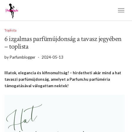
Toggl
Naviga
Toplista
6 izgalmas parfümújdonság a tavasz jegyében
– toplista
by
Parfumblogger
-
2024-05-13
Illatok, elegancia és kifinomultság! – hirdetheti akár mind a hat
tavaszi parfümújdonság, amelyet a Parfum.hu parfüméria
támogatásával válogattam nektek!