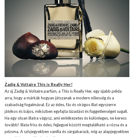
Zadig & Voltaire This is Really Her!
Az új Zadig & Voltaire parfüm, a This is Really Her, egy újabb példa
arra, hogy a márkák hogyan játszanak a modern nőiesség és a
szabadság fogalmával. Ez az édes, fás és virágos illat egyszerre
játékos és bájos, miközben egyfajta lázadást és függetlenséget sugall.
Ha egy olyan illatra vágysz, ami emlékezetes és különleges, ne keress
tovább! Illata friss és édes, fejjegyei között megtalálható a rózsa és a
pézsma. A szívjegyekben vanília és sárgabarack, míg az alapjegyekben