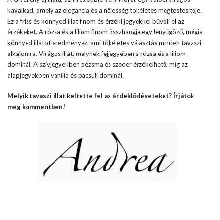
kavalkád, amely az elegancia és a nőiesség tökéletes megtestesítője.
Ez a friss és könnyed illat finom és érzéki jegyekkel bűvöli el az
érzékeket. A rózsa és a liliom finom összhangja egy lenyűgöző, mégis
könnyed illatot eredményez, ami tökéletes választás minden tavaszi
alkalomra. Virágos illat, melynek fejjegyében a rózsa és a liliom
dominál. A szívjegyekben pézsma és szeder érzékelhető, míg az
alapjegyekben vanília és pacsuli dominál.
Melyik tavaszi illat keltette fel az érdeklődéseteket? Írjátok
meg kommentben!