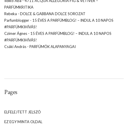
Ildikó Aba
-
4711 ACQUA ALLEGORIA FIG & VETIVER –
PARFÜMKRITIKA
Rebeka
-
DOLCE & GABBANA DOLCE SOROZAT
Parfumblogger
-
15 ÉVES A PARFÜMBLOG! – INDUL A 10 NAPOS
#PARFÜMKIHÍVÁS!
Czimer Ágnes
-
15 ÉVES A PARFÜMBLOG! – INDUL A 10 NAPOS
#PARFÜMKIHÍVÁS!
Csáki András
-
PARFÜMÖK ALAPANYAGAI
Pages
ELFELEJTETT JELSZÓ
EZ EGY MINTA OLDAL