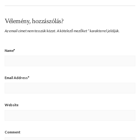
Vélemény, hozzászólás?
Az email címet nem tesszük közzé.
A kötelező mezőket
*
karakterrel jelöljük.
Name
*
Email Address
*
Website
Comment