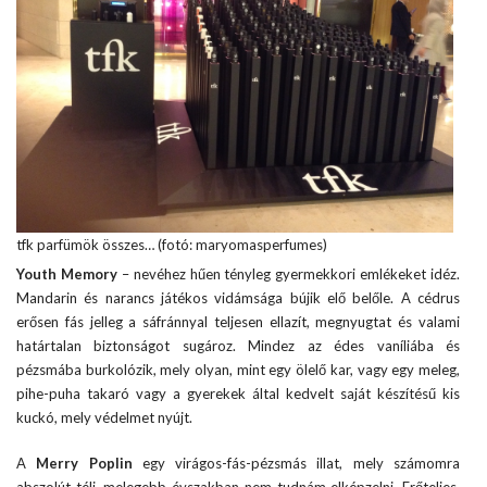
tfk parfümök összes… (fotó: maryomasperfumes)
Youth Memory
– nevéhez hűen tényleg gyermekkori emlékeket idéz.
Mandarin és narancs játékos vidámsága bújik elő belőle. A cédrus
erősen fás jelleg a sáfránnyal teljesen ellazít, megnyugtat és valami
határtalan biztonságot sugároz. Mindez az édes vaníliába és
pézsmába burkolózik, mely olyan, mint egy ölelő kar, vagy egy meleg,
pihe-puha takaró vagy a gyerekek által kedvelt saját készítésű kis
kuckó, mely védelmet nyújt.
A
Merry Poplin
egy virágos-fás-pézsmás illat, mely számomra
abszolút téli, melegebb évszakban nem tudnám elképzelni. Erőteljes,