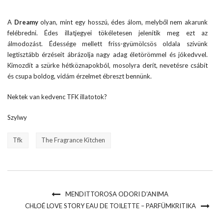
A
Dreamy
olyan, mint egy hosszú, édes álom, melyből nem akarunk
felébredni. Édes illatjegyei tökéletesen jelenítik meg ezt az
álmodozást. Édessége mellett friss-gyümölcsös oldala szívünk
legtisztább érzéseit ábrázolja nagy adag életörömmel és jókedvvel.
Kimozdít a szürke hétköznapokból, mosolyra derít, nevetésre csábít
és csupa boldog, vidám érzelmet ébreszt bennünk.
Nektek van kedvenc TFK illatotok?
Szylwy
Tfk
The Fragrance Kitchen
MENDITTOROSA ODORI D’ANIMA
CHLOÉ LOVE STORY EAU DE TOILETTE – PARFÜMKRITIKA