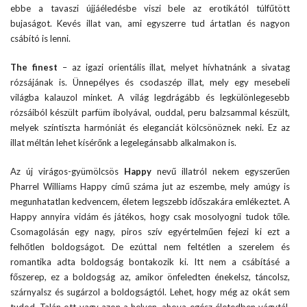
ebbe a tavaszi újjáéledésbe viszi bele az erotikától túlfűtött
bujaságot. Kevés illat van, ami egyszerre tud ártatlan és nagyon
csábító is lenni.
The finest
– az igazi orientális illat, melyet hívhatnánk a sivatag
rózsájának is. Ünnepélyes és csodaszép illat, mely egy mesebeli
világba kalauzol minket. A világ legdrágább és legkülönlegesebb
rózsáiból készült parfüm ibolyával, ouddal, peru balzsammal készült,
melyek színtiszta harmóniát és eleganciát kölcsönöznek neki. Ez az
illat méltán lehet kísérőnk a legelegánsabb alkalmakon is.
Az új virágos-gyümölcsös
Happy
nevű illatról nekem egyszerűen
Pharrel Williams Happy című száma jut az eszembe, mely amúgy is
megunhatatlan kedvencem, életem legszebb időszakára emlékeztet. A
Happy annyira vidám és játékos, hogy csak mosolyogni tudok tőle.
Csomagolásán egy nagy, piros szív egyértelműen fejezi ki ezt a
felhőtlen boldogságot. De ezúttal nem feltétlen a szerelem és
romantika adta boldogság bontakozik ki. Itt nem a csábításé a
főszerep, ez a boldogság az, amikor önfeledten énekelsz, táncolsz,
szárnyalsz és sugárzol a boldogságtól. Lehet, hogy még az okát sem
tudod. Talán ott vagy azon a helyen, ahova egész életedben vágytál,