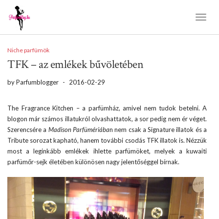
Toggl
Naviga
Niche parfümök
TFK – az emlékek bűvöletében
by
Parfumblogger
-
2016-02-29
The Fragrance Kitchen – a parfümház, amivel nem tudok betelni. A
blogon már számos illatukról olvashattatok, a sor pedig nem ér véget.
Szerencsére a
Madison Parfümériába
n nem csak a Signature illatok és a
Tribute sorozat kapható, hanem további csodás TFK illatok is. Nézzük
most a leginkább emlékek ihlette parfümöket, melyek a kuwaiti
parfümőr-sejk életében különösen nagy jelentőséggel bírnak.