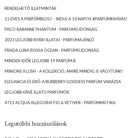
RENDELHETŐ ILLATMINTÁK
15 ÉVES A PARFÜMBLOG! - INDUL A 10 NAPOS #PARFÜMKIHÍVÁS!
PACO RABANNE PHANTOM - PARFÜMÚJDONSÁG
2023 LEGJOBB NYÁRI ILLATAI - PARFÜMAJÁNLÓ
PRADA LUNA ROSSA OCEAN - PARFÜMÚJDONSÁG
MINDEN IDŐK LEGJOBB 19 PARFÜMJE
MINIONS X LUSH - A KOLLEKCIÓ, AMIRE MINDIG IS VÁGYTUNK!
ELEGANCIA ÉS ERŐ: A BURBERRY GODDESS PARFÜM VARÁZSA
LEGJOBB KÁVÉ ILLATÚ PARFÜMÖK
4711 ACQUA ALLEGORIA FIG & VETIVER - PARFÜMKRITIKA
Legutóbbi hozzászólások