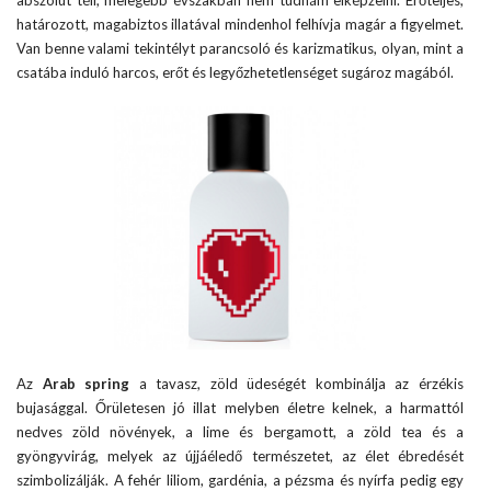
határozott, magabiztos illatával mindenhol felhívja magár a figyelmet.
Van benne valami tekintélyt parancsoló és karizmatikus, olyan, mint a
csatába induló harcos, erőt és legyőzhetetlenséget sugároz magából.
Az
Arab spring
a tavasz, zöld üdeségét kombinálja az érzékis
bujasággal. Őrületesen jó illat melyben életre kelnek, a harmattól
nedves zöld növények, a lime és bergamott, a zöld tea és a
gyöngyvirág, melyek az újjáéledő természetet, az élet ébredését
szimbolizálják. A fehér liliom, gardénia, a pézsma és nyírfa pedig egy