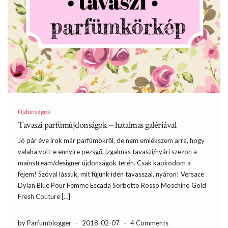
Újdonságok
Tavaszi parfümújdonságok – hatalmas galériával
Jó pár éve írok már parfümökről, de nem emlékszem arra, hogy
valaha volt-e ennyire pezsgő, izgalmas tavaszi/nyári szezon a
mainstream/designer újdonságok terén. Csak kapkodom a
fejem! Szóval lássuk, mit fújunk idén tavasszal, nyáron! Versace
Dylan Blue Pour Femme Escada Sorbetto Rosso Moschino Gold
Fresh Couture […]
by Parfumblogger
-
2018-02-07
-
4 Comments