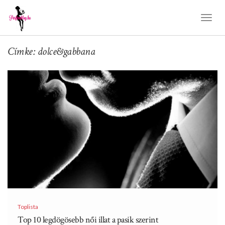
Toggl
Naviga
Címke: dolce&gabbana
Toplista
Top 10 legdögösebb női illat a pasik szerint