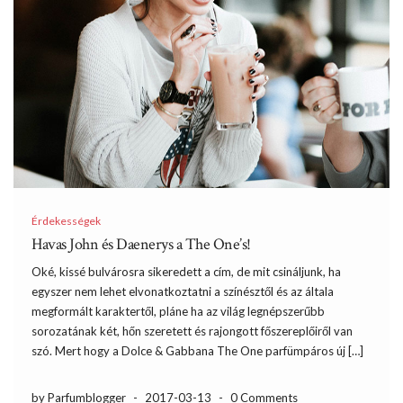
Érdekességek
Havas John és Daenerys a The One’s!
Oké, kissé bulvárosra sikeredett a cím, de mit csináljunk, ha
egyszer nem lehet elvonatkoztatni a színésztől és az általa
megformált karaktertől, pláne ha az világ legnépszerűbb
sorozatának két, hőn szeretett és rajongott főszereplőiről van
szó. Mert hogy a Dolce & Gabbana The One parfümpáros új […]
by Parfumblogger
-
2017-03-13
-
0 Comments