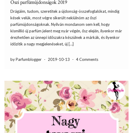
Őszi parfümújdonságok 2019
Drágáim, tudom, szeretitek a újdonság-összefoglalókat, mindig
kések velük, most végre sikerült nekiülnöm az őszi
parfümújdonságoknak. Nyilván mondanom sem kell, hogy
kismillió új parfüm jelent meg nyár végén, ősz elején, ilyenkor már
érezhetően az ünnepi időszakra készülnek a márkák, és ilyenkor
időzítik a nagy megjelenéseket, új […]
by Parfumblogger
-
2019-10-13
-
4 Comments