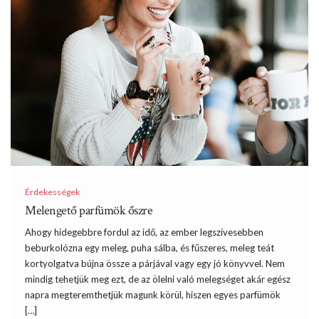
Érdekességek
Melengető parfümök őszre
Ahogy hidegebbre fordul az idő, az ember legszívesebben
beburkolózna egy meleg, puha sálba, és fűszeres, meleg teát
kortyolgatva bújna össze a párjával vagy egy jó könyvvel. Nem
mindig tehetjük meg ezt, de az ölelni való melegséget akár egész
napra megteremthetjük magunk körül, hiszen egyes parfümök
[…]