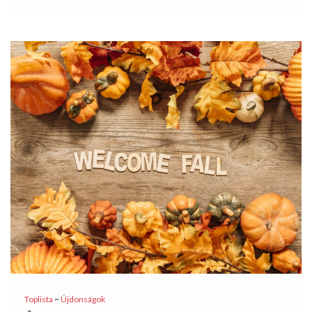
Toplista
~
Újdonságok