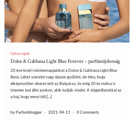
Újdonságok
Dolce & Gabbana Light Blue Forever – parfümújdonság
20 éve kíséri mindennapjainkat a Dolce & Gabbana Light Blue
illata. Lehet szeretni vagy éppen gyűlölni, de tény, hogy
elképesztően sikeres lett az illatpáros, és még 20 év múlva is
istenien tud állni azokon, akik tudják viselni. A slágerillatokkal az
a baj, hogy ennyi idő […]
by Parfumblogger
-
2021-04-11
-
0 Comments