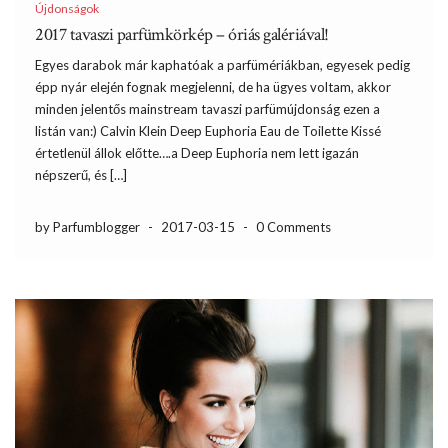
Újdonságok
2017 tavaszi parfümkörkép – óriás galériával!
Egyes darabok már kaphatóak a parfümériákban, egyesek pedig
épp nyár elején fognak megjelenni, de ha ügyes voltam, akkor
minden jelentős mainstream tavaszi parfümújdonság ezen a
listán van:) Calvin Klein Deep Euphoria Eau de Toilette Kissé
értetlenül állok előtte….a Deep Euphoria nem lett igazán
népszerű, és […]
by Parfumblogger
-
2017-03-15
-
0 Comments