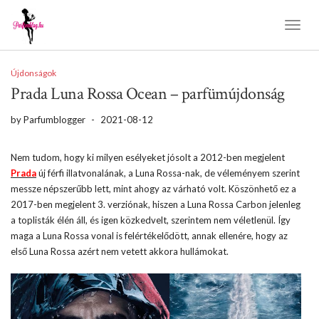
Toggl
Naviga
Újdonságok
Prada Luna Rossa Ocean – parfümújdonság
by
Parfumblogger
-
2021-08-12
Nem tudom, hogy ki milyen esélyeket jósolt a 2012-ben megjelent
Prada
új férfi illatvonalának, a Luna Rossa-nak, de véleményem szerint
messze népszerűbb lett, mint ahogy az várható volt. Köszönhető ez a
2017-ben megjelent 3. verziónak, hiszen a Luna Rossa Carbon jelenleg
a toplisták élén áll, és igen közkedvelt, szerintem nem véletlenül. Így
maga a Luna Rossa vonal is felértékelődött, annak ellenére, hogy az
első Luna Rossa azért nem vetett akkora hullámokat.