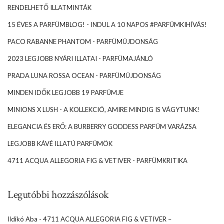
RENDELHETŐ ILLATMINTÁK
15 ÉVES A PARFÜMBLOG! - INDUL A 10 NAPOS #PARFÜMKIHÍVÁS!
PACO RABANNE PHANTOM - PARFÜMÚJDONSÁG
2023 LEGJOBB NYÁRI ILLATAI - PARFÜMAJÁNLÓ
PRADA LUNA ROSSA OCEAN - PARFÜMÚJDONSÁG
MINDEN IDŐK LEGJOBB 19 PARFÜMJE
MINIONS X LUSH - A KOLLEKCIÓ, AMIRE MINDIG IS VÁGYTUNK!
ELEGANCIA ÉS ERŐ: A BURBERRY GODDESS PARFÜM VARÁZSA
LEGJOBB KÁVÉ ILLATÚ PARFÜMÖK
4711 ACQUA ALLEGORIA FIG & VETIVER - PARFÜMKRITIKA
Legutóbbi hozzászólások
Ildikó Aba
-
4711 ACQUA ALLEGORIA FIG & VETIVER –