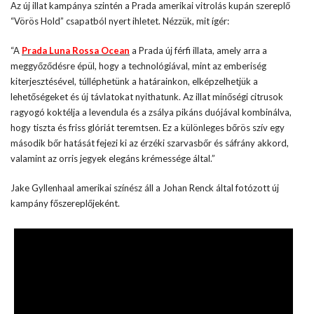
Az új illat kampánya szintén a Prada amerikai vitrolás kupán szereplő
“Vörös Hold” csapatból nyert ihletet. Nézzük, mit ígér:
“A
Prada Luna Rossa Ocean
a Prada új férfi illata, amely arra a
meggyőződésre épül, hogy a technológiával, mint az emberiség
kiterjesztésével, túlléphetünk a határainkon, elképzelhetjük a
lehetőségeket és új távlatokat nyithatunk. Az illat minőségi citrusok
ragyogó koktélja a levendula és a zsálya pikáns duójával kombinálva,
hogy tiszta és friss glóriát teremtsen. Ez a különleges bőrös szív egy
második bőr hatását fejezi ki az érzéki szarvasbőr és sáfrány akkord,
valamint az orris jegyek elegáns krémessége által.”
Jake Gyllenhaal amerikai színész áll a Johan Renck által fotózott új
kampány főszereplőjeként.