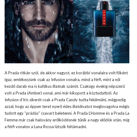
A Prada ritkán szól, de akkor nagyot, ez korábbi vonalaira volt főként
igaz, emlékezzünk csak az Infusion vonalra, mind a férfi, mint a női
kezdő darab ma is kultikus illatnak számít. Csakúgy évekig népszerű
volt a Prada (Amber) vonal, ami már kikopott a köztudatból. Az
Infusion d’Iris sikerét csak a Prada Candy tudta felülmúlni, mégpedig
azzal, hogy az éppen teret nyerő édes illatdivatot meglovagolva mégis
tudott egy “prádás” csavart beletenni. A Prada L’Homme és a Prada La
Femme már csak halovány erőlködésnek tűnik a nagy elődök után, míg
a férfi vonalon a Luna Rossa látszik feltámadni.