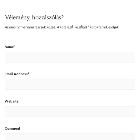
Vélemény, hozzászólás?
Az email címet nem tesszük közzé.
A kötelező mezőket
*
karakterrel jelöljük.
Name
*
Email Address
*
Website
Comment