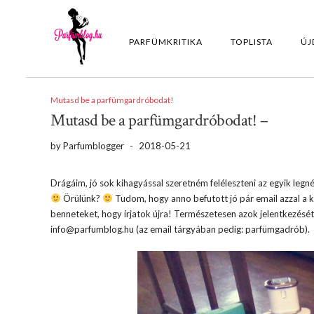
PARFÜMKRITIKA
TOPLISTA
ÚJ
Mutasd be a parfümgardróbodat!
Mutasd be a parfümgardróbodat! –
by
Parfumblogger
-
2018-05-21
Drágáim, jó sok kihagyással szeretném feléleszteni az egyik le
Örülünk?
Tudom, hogy anno befutott jó pár email azzal a ké
benneteket, hogy írjatok újra! Természetesen azok jelentkezését i
info@parfumblog.hu (az email tárgyában pedig: parfümgadrób).