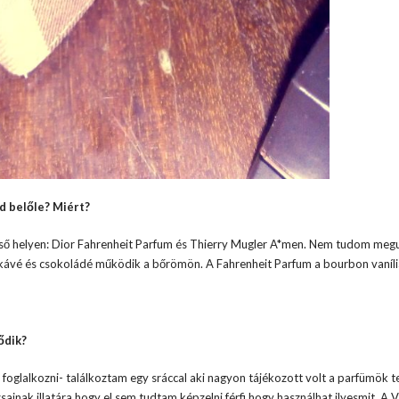
d belőle? Miért?
lső helyen: Dior Fahrenheit Parfum és Thierry Mugler A*men. Nem tudom meg
kávé és csokoládé működik a bőrömön. A Fahrenheit Parfum a bourbon vaníli
ődik?
oglalkozni- találkoztam egy sráccal aki nagyon tájékozott volt a parfümök t
nak illatára hogy el sem tudtam képzelni férfi hogy használhat ilyesmit. A V