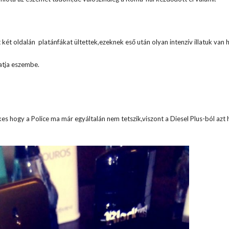
ét oldalán platánfákat ültettek,ezeknek eső után olyan intenzív illatuk van 
tatja eszembe.
ekes hogy a Police ma már egyáltalán nem tetszik,viszont a Diesel Plus-ból azt