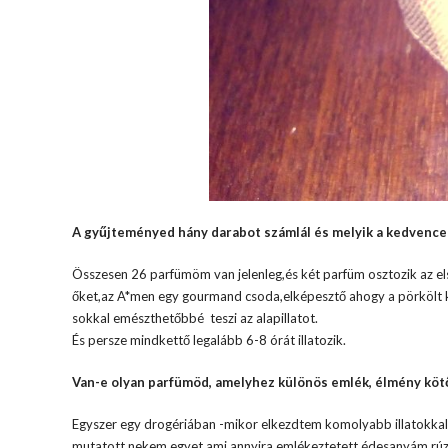
A gyűjteményed hány darabot számlál és melyik a kedvence
Összesen 26 parfümöm van jelenleg,és két parfüm osztozik az e
őket,az A*men egy gourmand csoda,elképesztő ahogy a pörkölt 
sokkal emészthetőbbé teszi az alapillatot.
És persze mindkettő legalább 6-8 órát illatozik.
Van-e olyan parfümöd, amelyhez különös emlék, élmény köt
Egyszer egy drogériában -mikor elkezdtem komolyabb illatokkal f
mutatott nekem egyet ami annyira emlékeztetett édesanyám rúzsai