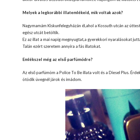
Melyek a legkorábbi illatemlékeid, mik voltak azok?
Nagymamám Kiskunfelegyházán él,ahol a Kossuth utcán az úttest k
egész utcát betöltik.
Ez az illat a mai napig megnyugtat,a gyerekkori nyaralásokat jut
Talán ezért szeretem annyira a fás illatokat.
Emlékszel még az első parfümödre?
Az első parfümöm a Police To Be illata volt és a Diesel Plus. Érd
ötödik üvegnél járok és imádom.