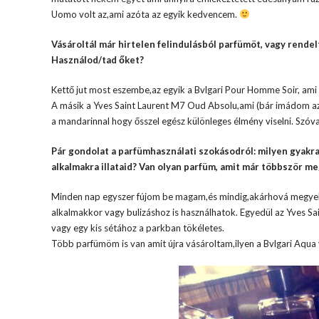
Uomo volt az,ami azóta az egyik kedvencem.
Vásároltál már hirtelen felindulásból parfümöt, vagy rendel
Használod/tad őket?
Kettő jut most eszembe,az egyik a Bvlgari Pour Homme Soir, ami 
A másik a Yves Saint Laurent M7 Oud Absolu,ami (bár imádom az 
a mandarinnal hogy ősszel egész különleges élmény viselni. Szó
Pár gondolat a parfümhasználati szokásodról: milyen gyakr
alkalmakra illataid? Van olyan parfüm, amit már többször m
Minden nap egyszer fújom be magam,és mindig,akárhová megyek. 
alkalmakkor vagy bulizáshoz is használhatok. Egyedül az Yves Sai
vagy egy kis sétához a parkban tökéletes.
Több parfümöm is van amit újra vásároltam,ilyen a Bvlgari Aqua 