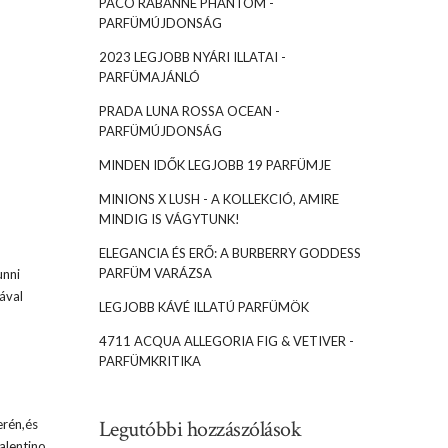
PACO RABANNE PHANTOM -
PARFÜMÚJDONSÁG
2023 LEGJOBB NYÁRI ILLATAI -
PARFÜMAJÁNLÓ
PRADA LUNA ROSSA OCEAN -
PARFÜMÚJDONSÁG
MINDEN IDŐK LEGJOBB 19 PARFÜMJE
MINIONS X LUSH - A KOLLEKCIÓ, AMIRE
MINDIG IS VÁGYTUNK!
ELEGANCIA ÉS ERŐ: A BURBERRY GODDESS
PARFÜM VARÁZSA
unni
ával
LEGJOBB KÁVÉ ILLATÚ PARFÜMÖK
4711 ACQUA ALLEGORIA FIG & VETIVER -
PARFÜMKRITIKA
Legutóbbi hozzászólások
erén,és
alentino