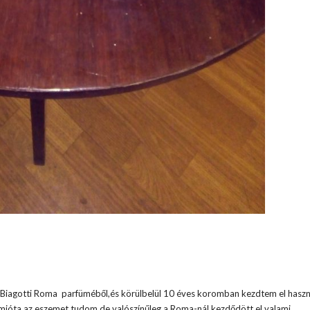
iagotti Roma parfüméből,és körülbelül 10 éves koromban kezdtem el haszná
mióta az eszemet tudom,de valószínűleg a Roma-nál kezdődött el valami.