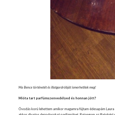
Ma Bence történetét és illatgardróbját ismerhetitek meg!
Mióta tart parfümszenvedélyed és honnan jött?
Óvodás korú lehettem amikor magamra fújtam édesapám Laura B
akkor divatos dezodorokat,parfümöket. Rajongom az illatokért 