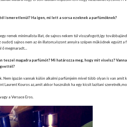
tél ismeretlenül? Ha igen, mi lett a sorsa ezeknek a parfümöknek?
egy remek minimalista illat, de sajnos nekem túl visszafogott,így továbbajá
oudot) sajnos nem az én illatom,viszont annyira szépen működnek együtt a f
val ő megmaradt…
an teszel magadra parfümöt? Mi határozza meg, hogy mit viselsz? Vanna
egvettél?
Nem igazán vannak külön alkalmi parfümjeim mivel több olyan is van amit k
nt Laurent Kouros az,amit akkor használok ha egy kicsit lazítani szeretnék,m
vagy a Versace Eros.