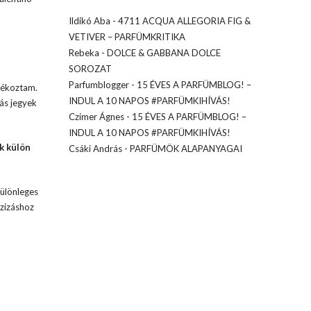
Ildikó Aba
-
4711 ACQUA ALLEGORIA FIG &
VETIVER – PARFÜMKRITIKA
Rebeka
-
DOLCE & GABBANA DOLCE
SOROZAT
Parfumblogger
-
15 ÉVES A PARFÜMBLOG! –
ndékoztam.
INDUL A 10 NAPOS #PARFÜMKIHÍVÁS!
ás jegyek
Czimer Ágnes
-
15 ÉVES A PARFÜMBLOG! –
INDUL A 10 NAPOS #PARFÜMKIHÍVÁS!
k külön
Csáki András
-
PARFÜMÖK ALAPANYAGAI
ülönleges
ozizáshoz