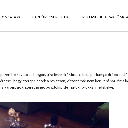
DONSÁGOK
PARFÜM CSERE-BERE
MUTASD BE A PARFÜMG
gnépszerűbb rovatot a blogon, újra lesznek “Mutasd be a parfümgardróbodat!”
réssel, hogy szerepelnétek a rovatban, viszont már nem került rá sor. Arra k
s várom, akik szeretnének posztolni: ide írjatok fotókkal mellékelve: