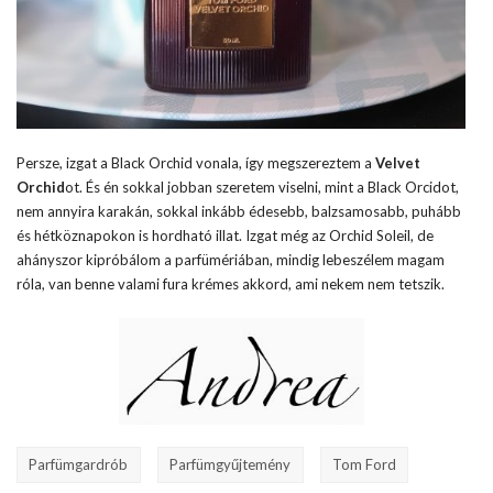
Persze, izgat a Black Orchid vonala, így megszereztem a
Velvet
Orchid
ot. És én sokkal jobban szeretem viselni, mint a Black Orcidot,
nem annyira karakán, sokkal inkább édesebb, balzsamosabb, puhább
és hétköznapokon is hordható illat. Izgat még az Orchid Soleil, de
ahányszor kipróbálom a parfümériában, mindig lebeszélem magam
róla, van benne valami fura krémes akkord, ami nekem nem tetszik.
Parfümgardrób
Parfümgyűjtemény
Tom Ford