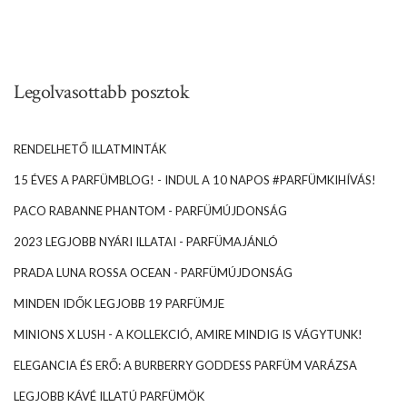
Legolvasottabb posztok
RENDELHETŐ ILLATMINTÁK
15 ÉVES A PARFÜMBLOG! - INDUL A 10 NAPOS #PARFÜMKIHÍVÁS!
PACO RABANNE PHANTOM - PARFÜMÚJDONSÁG
2023 LEGJOBB NYÁRI ILLATAI - PARFÜMAJÁNLÓ
PRADA LUNA ROSSA OCEAN - PARFÜMÚJDONSÁG
MINDEN IDŐK LEGJOBB 19 PARFÜMJE
MINIONS X LUSH - A KOLLEKCIÓ, AMIRE MINDIG IS VÁGYTUNK!
ELEGANCIA ÉS ERŐ: A BURBERRY GODDESS PARFÜM VARÁZSA
LEGJOBB KÁVÉ ILLATÚ PARFÜMÖK