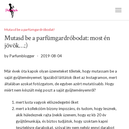
Toggl
Naviga
Mutasd be a parfümgardróbodat!
Mutasd be a parfümgardróbodat: most én
jövök…:)
by
Parfumblogger
-
2019-08-04
Már évek óta kapok olyan üzeneteket tőletek, hogy mutassam be a
saját gyűjteményemet. Igazából láttátok őket az Instagramon, mert
általában azokat fotózgatom, de egyben azért mutatósabb. Hogy
miért nem készült még poszt a saját gyűjteményemről?
mert lusta vagyok előszedegetni őket
mert a kollekcióm bizony impozáns, és tudom, hogy lesznek,
akik hüledeznek rajta (nekik üzenem, hogy ez kb 20 év
gyűjtőmunkája, és biztos tudjátok, hogy szoktam kapni
tesztelésre darabokat, szóval így nem nehéz ennyi darabot