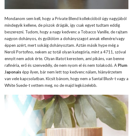
Mondanom sem kell, hogy a Private Blend kollekcióból úgy nagyjából
mindegyik kellene, de piszok drágák, így csak egyet tudtam eddig
beszerezni. Tudom, hogy a nagy kedvenc a Tobacco Vanille, de rajtam
nagyon dohányos, és gyűlölöm a dohányszagot annak ellenére/vagy
éppen azért, mert sokáig dohányoztam. Aztán másik hype még a
Neroli Portofino, nekem az totál olyan kategória, mint a 4711, szóval
ennyit nem adok érte. Olyan illatot kerestem, ami pikáns, van benne
rafinéria, erő és szenvedély, de nem nyom el és nem tolakodó. A
Plum
Japonais
épp ilyen, bár nem lett top kedvenc nálam, hiányérzetem
van vele kapcsolatban. Kicsit bánom, hogy nem a Santal Blush-t vagy a
White Suede-t vettem meg, no de majd legközelebb.