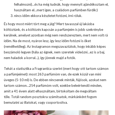
felhalmozni)…és ha még tudnák, hogy mennyit ajándékoztam el,
használtam el…mert igen, a családom parfümben fürdik:)
nincs időm ekkora készletet fotózni, írni róluk.
És hogy most miért tört meg a jég? Mert tavasszal új lakásba
költöztünk, és a költözés kapcsán a parfümjeim is jobb szekrénybe
kerülnek, amelyet azonban még nem rendszereztem, mert nem volt rá
időm. Na de most, nyáron lesz, így lesz időm fotózni is őket
(remélhetőleg). Az Instagramon megszavaztátok, hogy inkább képes
beszámoló legyen (hála az égnek, nem szeretek videózni…ez is a baj,
nem haladok a korral…), így jönnek majd a fotók.
Tehát a statisztika a Fragrantica szerint (mert hogy ott tartom számon
a parfümjeimet): most 263 parfümöm van, de ezek közül van mini
üveges (5-10 ml) is. De ebben nincsenek minták, fújósok, azokat nem
tartom számon…254 parfümöm volt, ezekbe beleértendő minden,
amit a 41 évem alatt elhasználtam, birtokoltam de megváltam
tőle. Totál random posztokra számítsatok, márkánként fogom
bemutatni az illatokat, vagy csoportosítva.