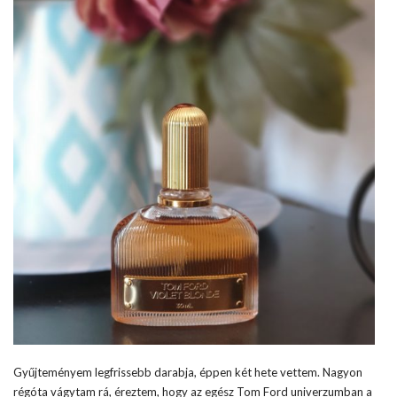
Gyűjteményem legfrissebb darabja, éppen két hete vettem. Nagyon
régóta vágytam rá, éreztem, hogy az egész Tom Ford univerzumban a