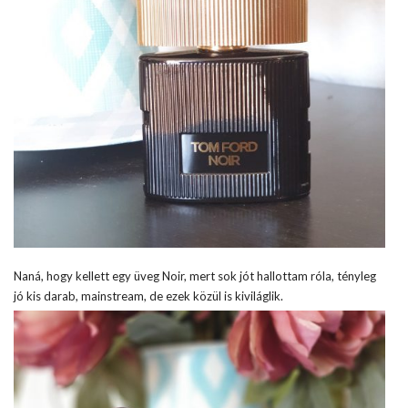
Naná, hogy kellett egy üveg Noir, mert sok jót hallottam róla, tényleg
jó kis darab, mainstream, de ezek közül is kiviláglik.