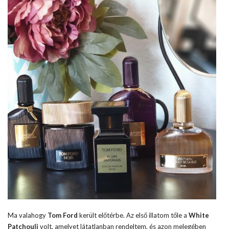
Ma valahogy
Tom Ford
került előtérbe. Az első illatom tőle a
White
Patchouli
volt, amelyet látatlanban rendeltem, és azon melegében