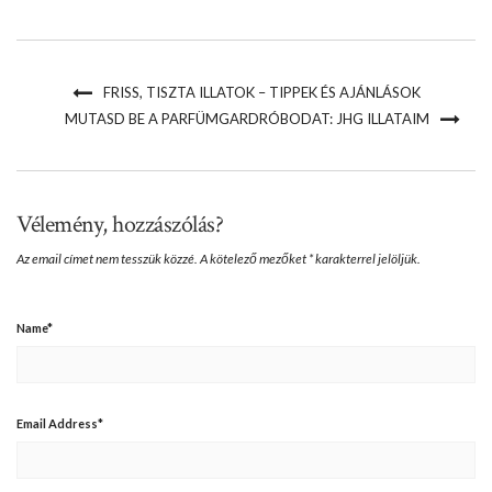
FRISS, TISZTA ILLATOK – TIPPEK ÉS AJÁNLÁSOK
MUTASD BE A PARFÜMGARDRÓBODAT: JHG ILLATAIM
Vélemény, hozzászólás?
Az email címet nem tesszük közzé.
A kötelező mezőket
*
karakterrel jelöljük.
Name
*
Email Address
*