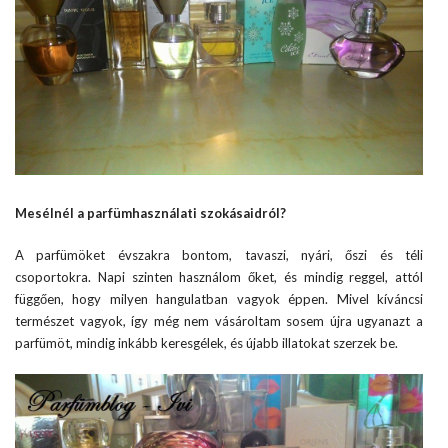
Mesélnél a parfümhasználati szokásaidról?
A parfümöket évszakra bontom, tavaszi, nyári, őszi és téli
csoportokra. Napi szinten használom őket, és mindig reggel, attól
függően, hogy milyen hangulatban vagyok éppen. Mivel kíváncsi
természet vagyok, így még nem vásároltam sosem újra ugyanazt a
parfümöt, mindig inkább keresgélek, és újabb illatokat szerzek be.