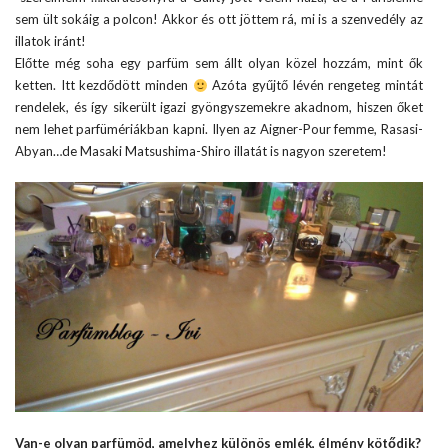
sem ült sokáig a polcon! Akkor és ott jöttem rá, mi is a szenvedély az
illatok iránt!
Előtte még soha egy parfüm sem állt olyan közel hozzám, mint ők
ketten. Itt kezdődött minden
Azóta gyűjtő lévén rengeteg mintát
rendelek, és így sikerült igazi gyöngyszemekre akadnom, hiszen őket
nem lehet parfümériákban kapni. Ilyen az Aigner-Pour femme, Rasasi-
Abyan…de Masaki Matsushima-Shiro illatát is nagyon szeretem!
Van-e olyan parfümöd, amelyhez különös emlék, élmény kötődik?