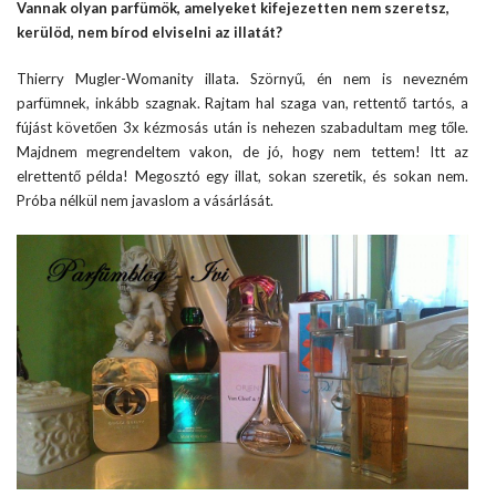
Vannak olyan parfümök, amelyeket kifejezetten nem szeretsz,
kerülöd, nem bírod elviselni az illatát?
Thierry Mugler-Womanity illata. Szörnyű, én nem is nevezném
parfümnek, inkább szagnak. Rajtam hal szaga van, rettentő tartós, a
fújást követően 3x kézmosás után is nehezen szabadultam meg tőle.
Majdnem megrendeltem vakon, de jó, hogy nem tettem! Itt az
elrettentő példa! Megosztó egy illat, sokan szeretik, és sokan nem.
Próba nélkül nem javaslom a vásárlását.