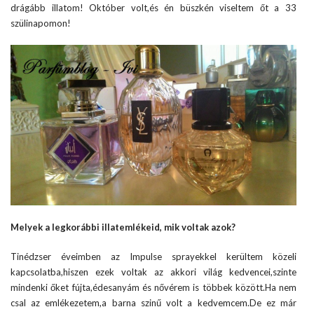
drágább illatom! Október volt,és én büszkén viseltem őt a 33
szülinapomon!
Melyek a legkorábbi illatemlékeid, mik voltak azok?
Tinédzser éveimben az Impulse sprayekkel kerültem közeli
kapcsolatba,hiszen ezek voltak az akkori világ kedvencei,szinte
mindenki őket fújta,édesanyám és nővérem is többek között.Ha nem
csal az emlékezetem,a barna szinű volt a kedvemcem.De ez már