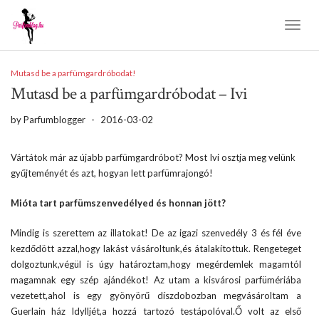
Toggl
Naviga
Mutasd be a parfümgardróbodat!
Mutasd be a parfümgardróbodat – Ivi
by
Parfumblogger
-
2016-03-02
Vártátok már az újabb parfümgardróbot? Most Ivi osztja meg velünk
gyűjteményét és azt, hogyan lett parfümrajongó!
Mióta tart parfümszenvedélyed és honnan jött?
Mindig is szerettem az illatokat! De az igazi szenvedély 3 és fél éve
kezdődött azzal,hogy lakást vásároltunk,és átalakítottuk. Rengeteget
dolgoztunk,végül is úgy határoztam,hogy megérdemlek magamtól
magamnak egy szép ajándékot! Az utam a kisvárosi parfümériába
vezetett,ahol is egy gyönyörű díszdobozban megvásároltam a
Guerlain ház Idylljét,a hozzá tartozó testápolóval.Ő volt az első