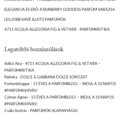
ELEGANCIA ÉS ERŐ: A BURBERRY GODDESS PARFÜM VARÁZSA
LEGJOBB KÁVÉ ILLATÚ PARFÜMÖK
4711 ACQUA ALLEGORIA FIG & VETIVER - PARFÜMKRITIKA
Legutóbbi hozzászólások
Ildikó Aba
-
4711 ACQUA ALLEGORIA FIG & VETIVER –
PARFÜMKRITIKA
Rebeka
-
DOLCE & GABBANA DOLCE SOROZAT
Parfumblogger
-
15 ÉVES A PARFÜMBLOG! – INDUL A 10 NAPOS
#PARFÜMKIHÍVÁS!
Czimer Ágnes
-
15 ÉVES A PARFÜMBLOG! – INDUL A 10 NAPOS
#PARFÜMKIHÍVÁS!
Csáki András
-
PARFÜMÖK ALAPANYAGAI