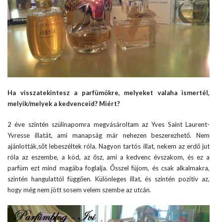
Ha visszatekintesz a parfümökre, melyeket valaha ismertél,
melyik/melyek a kedvenceid? Miért?
2 éve szintén szülinapomra megvásároltam az Yves Saint Laurent-
Yvresse illatát, ami manapság már nehezen beszerezhető. Nem
ajánlották,sőt lebeszéltek róla. Nagyon tartós illat, nekem az erdő jut
róla az eszembe, a köd, az ősz, ami a kedvenc évszakom, és ez a
parfüm ezt mind magába foglalja. Ősszel fújom, és csak alkalmakra,
szintén hangulattól függően. Különleges illat, és szintén pozitív az,
hogy még nem jött sosem velem szembe az utcán.