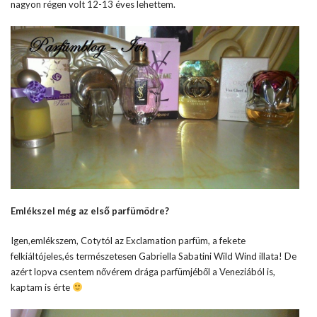
nagyon régen volt 12-13 éves lehettem.
Emlékszel még az első parfümödre?
Igen,emlékszem, Cotytól az Exclamation parfüm, a fekete
felkiáltójeles,és természetesen Gabriella Sabatini Wild Wind illata! De
azért lopva csentem nővérem drága parfümjéből a Veneziából is,
kaptam is érte