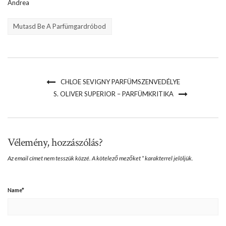
Andrea
Mutasd Be A Parfümgardróbod
CHLOE SEVIGNY PARFÜMSZENVEDÉLYE
S. OLIVER SUPERIOR – PARFÜMKRITIKA
Vélemény, hozzászólás?
Az email címet nem tesszük közzé.
A kötelező mezőket
*
karakterrel jelöljük.
Name
*