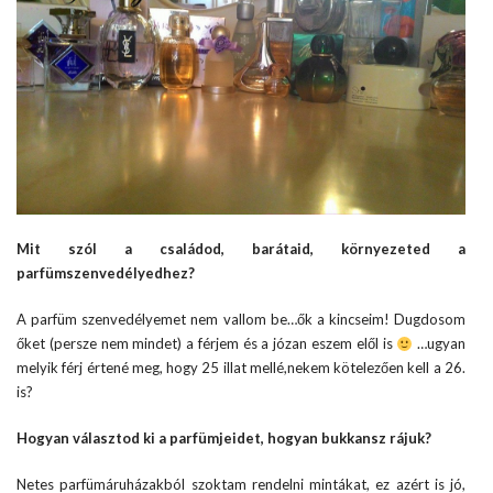
Mit szól a családod, barátaid, környezeted a
parfümszenvedélyedhez?
A parfüm szenvedélyemet nem vallom be…ők a kincseim! Dugdosom
őket (persze nem mindet) a férjem és a józan eszem elől is
…ugyan
melyik férj értené meg, hogy 25 illat mellé,nekem kötelezően kell a 26.
is?
Hogyan választod ki a parfümjeidet, hogyan bukkansz rájuk?
Netes parfümáruházakból szoktam rendelni mintákat, ez azért is jó,