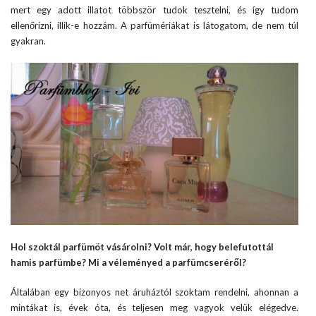
mert egy adott illatot többször tudok tesztelni, és így tudom
ellenőrizni, illik-e hozzám. A parfümériákat is látogatom, de nem túl
gyakran.
Hol szoktál parfümöt vásárolni? Volt már, hogy belefutottál
hamis parfümbe? Mi a véleményed a parfümcseréről?
Általában egy bizonyos net áruháztól szoktam rendelni, ahonnan a
mintákat is, évek óta, és teljesen meg vagyok velük elégedve.