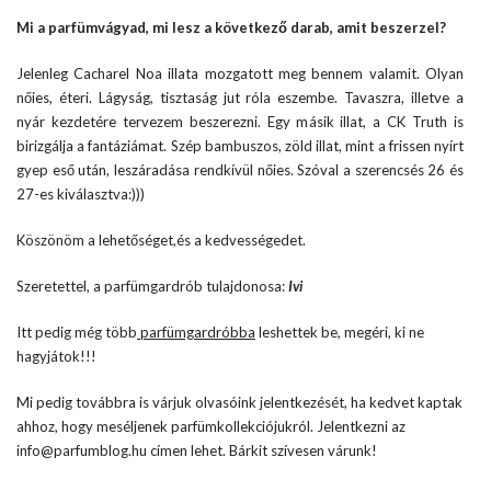
Mi a parfümvágyad, mi lesz a következő darab, amit beszerzel?
Jelenleg Cacharel Noa illata mozgatott meg bennem valamit. Olyan
nőies, éteri. Lágyság, tisztaság jut róla eszembe. Tavaszra, illetve a
nyár kezdetére tervezem beszerezni. Egy másik illat, a CK Truth is
birizgálja a fantáziámat. Szép bambuszos, zöld illat, mint a frissen nyírt
gyep eső után, leszáradása rendkívül nőies. Szóval a szerencsés 26 és
27-es kiválasztva:)))
Köszönöm a lehetőséget,és a kedvességedet.
Szeretettel, a parfümgardrób tulajdonosa:
Ivi
Itt pedig még több
parfümgardróbba
leshettek be, megéri, ki ne
hagyjátok!!!
Mi pedig továbbra is várjuk olvasóink jelentkezését, ha kedvet kaptak
ahhoz, hogy meséljenek parfümkollekciójukról. Jelentkezni az
info@parfumblog.hu címen lehet. Bárkit szívesen várunk!