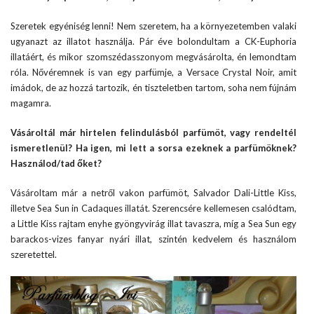
Szeretek egyéniség lenni! Nem szeretem, ha a környezetemben valaki
ugyanazt az illatot használja. Pár éve bolondultam a CK-Euphoria
illatáért, és mikor szomszédasszonyom megvásárolta, én lemondtam
róla. Nővéremnek is van egy parfümje, a Versace Crystal Noir, amit
imádok, de az hozzá tartozik, én tiszteletben tartom, soha nem fújnám
magamra.
Vásároltál már hirtelen felindulásból parfümöt, vagy rendeltél
ismeretlenül? Ha igen, mi lett a sorsa ezeknek a parfümöknek?
Használod/tad őket?
Vásároltam már a netről vakon parfümöt, Salvador Dali-Little Kiss,
illetve Sea Sun in Cadaques illatát. Szerencsére kellemesen csalódtam,
a Little Kiss rajtam enyhe gyöngyvirág illat tavaszra, míg a Sea Sun egy
barackos-vizes fanyar nyári illat, szintén kedvelem és használom
szeretettel.