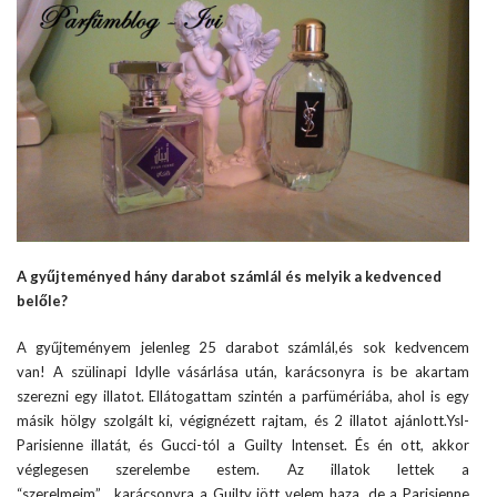
A gyűjteményed hány darabot számlál és melyik a kedvenced
belőle?
A gyűjteményem jelenleg 25 darabot számlál,és sok kedvencem
van! A szülinapi Idylle vásárlása után, karácsonyra is be akartam
szerezni egy illatot. Ellátogattam szintén a parfümériába, ahol is egy
másik hölgy szolgált ki, végignézett rajtam, és 2 illatot ajánlott.Ysl-
Parisienne illatát, és Gucci-tól a Guilty Intenset. És én ott, akkor
véglegesen szerelembe estem. Az illatok lettek a
“szerelmeim”….karácsonyra a Guilty jött velem haza, de a Parisienne