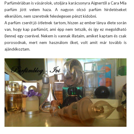
Parfümériában is vásárolok, utoljára karácsonyra Aignertől a Cara Mia
parfüm jött velem haza. A nagyon olcsó parfüm hirdetéseket
elkerülöm, nem szeretnék feleslegesen pénzt kidobni.
A parfüm cserét jó ötletnek tartom, hiszen az ember lánya élete során
van, hogy kap parfümöt, ami épp nem tetszik, és így ez megoldható
(lenne) egy cserével. Nekem is vannak illataim, amiket kaptam és csak
porosodnak, mert nem használom őket, volt amit már tovább is
ajándékoztam.