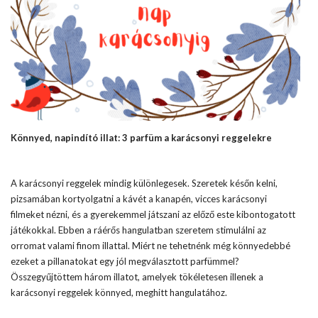
Könnyed, napindító illat: 3 parfüm a karácsonyi reggelekre
A karácsonyi reggelek mindig különlegesek. Szeretek későn kelni,
pizsamában kortyolgatni a kávét a kanapén, vicces karácsonyi
filmeket nézni, és a gyerekemmel játszani az előző este kibontogatott
játékokkal. Ebben a ráérős hangulatban szeretem stimulálni az
orromat valami finom illattal. Miért ne tehetnénk még könnyedebbé
ezeket a pillanatokat egy jól megválasztott parfümmel?
Összegyűjtöttem három illatot, amelyek tökéletesen illenek a
karácsonyi reggelek könnyed, meghitt hangulatához.