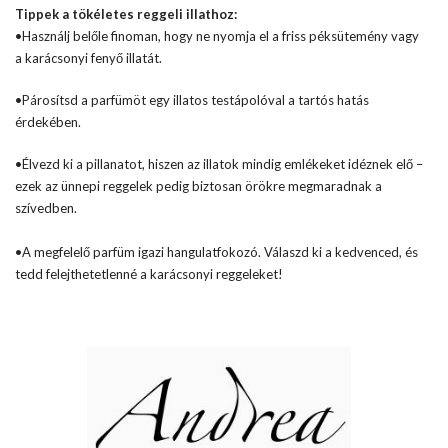
Tippek a tökéletes reggeli illathoz:
•Használj belőle finoman, hogy ne nyomja el a friss péksütemény vagy
a karácsonyi fenyő illatát.
•Párosítsd a parfümöt egy illatos testápolóval a tartós hatás
érdekében.
•Élvezd ki a pillanatot, hiszen az illatok mindig emlékeket idéznek elő –
ezek az ünnepi reggelek pedig biztosan örökre megmaradnak a
szívedben.
•A megfelelő parfüm igazi hangulatfokozó. Válaszd ki a kedvenced, és
tedd felejthetetlenné a karácsonyi reggeleket!