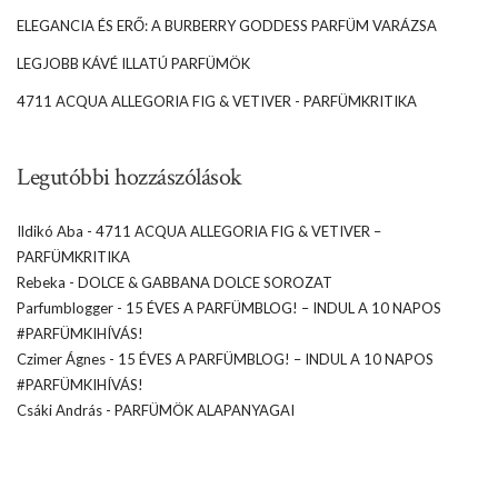
ELEGANCIA ÉS ERŐ: A BURBERRY GODDESS PARFÜM VARÁZSA
LEGJOBB KÁVÉ ILLATÚ PARFÜMÖK
4711 ACQUA ALLEGORIA FIG & VETIVER - PARFÜMKRITIKA
Legutóbbi hozzászólások
Ildikó Aba
-
4711 ACQUA ALLEGORIA FIG & VETIVER –
PARFÜMKRITIKA
Rebeka
-
DOLCE & GABBANA DOLCE SOROZAT
Parfumblogger
-
15 ÉVES A PARFÜMBLOG! – INDUL A 10 NAPOS
#PARFÜMKIHÍVÁS!
Czimer Ágnes
-
15 ÉVES A PARFÜMBLOG! – INDUL A 10 NAPOS
#PARFÜMKIHÍVÁS!
Csáki András
-
PARFÜMÖK ALAPANYAGAI