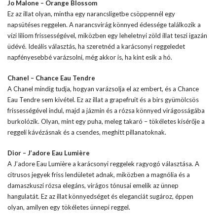
Jo Malone – Orange Blossom
Ez az illat olyan, mintha egy narancsligetbe csöppennél egy
napsütéses reggelen. A narancsvirág könnyed édessége találkozik a
vízi liliom frissességével, miközben egy leheletnyi zöld illat teszi igazán
üdévé. Ideális választás, ha szeretnéd a karácsonyi reggeledet
napfényesebbé varázsolni, még akkor is, ha kint esik a hó.
Chanel – Chance Eau Tendre
A Chanel mindig tudja, hogyan varázsolja el az embert, és a Chance
Eau Tendre sem kivétel. Ez az illat a grapefruit és a birs gyümölcsös
frissességével indul, majd a jázmin és a rózsa könnyed virágosságába
burkolózik. Olyan, mint egy puha, meleg takaró – tökéletes kísérője a
reggeli kávézásnak és a csendes, meghitt pillanatoknak.
Dior – J’adore Eau Lumière
A J’adore Eau Lumière a karácsonyi reggelek ragyogó választása. A
citrusos jegyek friss lendületet adnak, miközben a magnólia és a
damaszkuszi rózsa elegáns, virágos tónusai emelik az ünnep
hangulatát. Ez az illat könnyedséget és eleganciát sugároz, éppen
olyan, amilyen egy tökéletes ünnepi reggel.