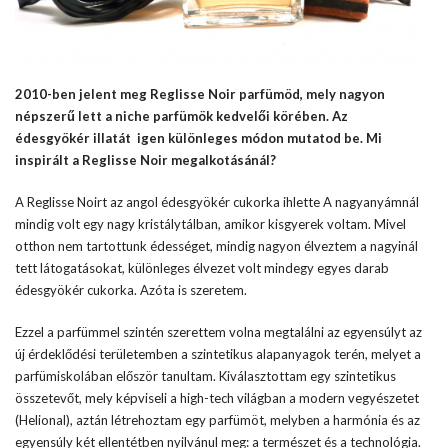
2010-ben jelent meg Reglisse Noir parfümöd, mely nagyon
népszerű lett a niche parfümök kedvelői körében. Az
édesgyökér illatát igen különleges módon mutatod be. Mi
inspirált a Reglisse Noir megalkotásánál?
A Reglisse Noirt az angol édesgyökér cukorka ihlette A nagyanyámnál
mindig volt egy nagy kristálytálban, amikor kisgyerek voltam. Mivel
otthon nem tartottunk édességet, mindig nagyon élveztem a nagyinál
tett látogatásokat, különleges élvezet volt mindegy egyes darab
édesgyökér cukorka. Azóta is szeretem.
Ezzel a parfümmel szintén szerettem volna megtalálni az egyensúlyt az
új érdeklődési területemben a szintetikus alapanyagok terén, melyet a
parfümiskolában először tanultam. Kiválasztottam egy szintetikus
összetevőt, mely képviseli a high-tech világban a modern vegyészetet
(Helional), aztán létrehoztam egy parfümöt, melyben a harmónia és az
egyensúly két ellentétben nyilvánul meg: a természet és a technológia.