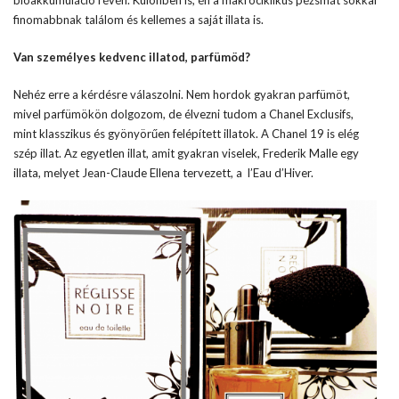
bioakkumuláció révén. Különben is, én a makrociklikus pézsmát sokkal
finomabbnak találom és kellemes a saját illata is.
Van személyes kedvenc illatod, parfümöd?
Nehéz erre a kérdésre válaszolni. Nem hordok gyakran parfümöt,
mivel parfümökön dolgozom, de élvezni tudom a Chanel Exclusifs,
mint klasszikus és gyönyörűen felépített illatok. A Chanel 19 is elég
szép illat. Az egyetlen illat, amit gyakran viselek, Frederik Malle egy
illata, melyet Jean-Claude Ellena tervezett, a l’Eau d’Hiver.