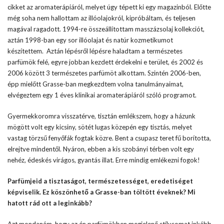
cikket az aromaterápiáról, melyet úgy tépett ki egy magazinból. Előtte
még soha nem hallottam az illóolajokról, kipróbáltam, és teljesen
magával ragadott. 1994-re összeállítottam masszázsolaj kollekciót,
aztán 1998-ban egy sor illóolajat és natúr kozmetikumot
készítettem. Aztán lépésről lépésre haladtam a természetes
parfümök felé, egyre jobban kezdett érdekelni e terület, és 2002 és
2006 között 3 természetes parfümöt alkottam. Szintén 2006-ben,
épp mielőtt Grasse-ban megkezdtem volna tanulmányaimat,
elvégeztem egy 1 éves klinikai aromaterápiáról szóló programot.
Gyermekkoromra visszatérve, tisztán emlékszem, hogy a házunk
mögött volt egy kicsiny, sötét lugas közepén egy tisztás, melyet
vastag törzsű fenyőfák fogtak közre. Bent a csupasz teret fű borította,
elrejtve mindentől. Nyáron, ebben a kis szobányi térben volt egy
nehéz, édeskés virágos, gyantás illat. Erre mindig emlékezni fogok!
Parfümjeid a tisztaságot, természetességet, eredetiséget
képviselik. Ez köszönhető a Grasse-ban töltött éveknek? Mi
hatott rád ott a leginkább?
Azt mondanám, hogy az én parfümökben megjelenő stílusomat inkább