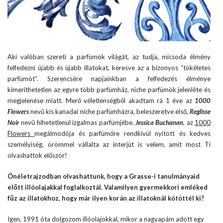
Aki valóban szereti a parfümök világát, az tudja, micsoda élmény
felfedezni újabb és újabb illatokat, keresve az a bizonyos “tökéletes
parfümöt”. Szerencsére napjainkban a felfedezés élménye
kimeríthetetlen az egyre több parfümház, niche parfümök jelenléte és
megjelenése miatt. Merő véletlenségből akadtam rá 1 éve az
1000
Flowers
nevű kis kanadai niche parfümházra, beleszeretve első,
Reglisse
Noir
nevű hihetetlenül izgalmas parfümjébe.
Jessica Buchanan
, az
1000
Flowers
megálmodója és parfümőre rendkívül nyitott és kedves
személyiség, örömmel vállalta az interjút is velem, amit most Ti
olvashattok először!
Önéletrajzodban olvashattunk, hogy a Grasse-i tanulmányaid
előtt illóolajakkal foglalkoztál. Valamilyen gyermekkori emléked
fűz az illatokhoz, hogy már ilyen korán az illatoknál kötöttél ki?
Igen, 1991 óta dolgozom illóolajokkal, mikor a nagyapám adott egy