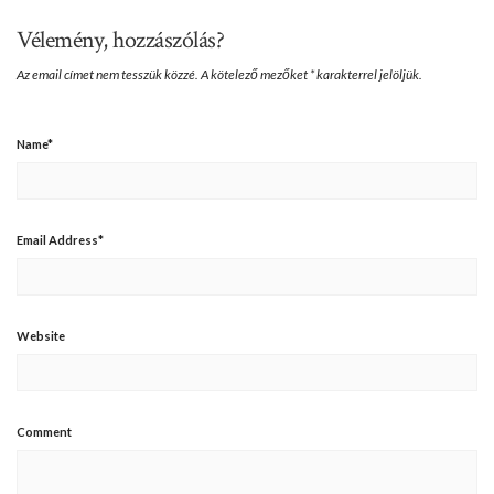
Vélemény, hozzászólás?
Az email címet nem tesszük közzé.
A kötelező mezőket
*
karakterrel jelöljük.
Name
*
Email Address
*
Website
Comment