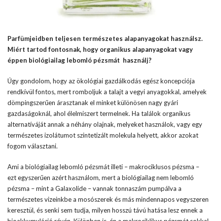
Parfümjeidben teljesen természetes alapanyagokat használsz.
Miért tartod fontosnak, hogy organikus alapanyagokat vagy
éppen biológiailag lebomló pézsmát használj?
Úgy gondolom, hogy az ökológiai gazdálkodás egész koncepciója
rendkívül fontos, mert romboljuk a talajt a vegyi anyagokkal, amelyek
dömpingszerűen árasztanak el minket különösen nagy gyári
gazdaságoknál, ahol élelmiszert termelnek. Ha találok organikus
alternatíváját annak a néhány olajnak, melyeket használok, vagy egy
természetes izolátumot szintetizált molekula helyett, akkor azokat
fogom választani.
Ami a biológiailag lebomló pézsmát illeti – makrociklusos pézsma –
ezt egyszerűen azért használom, mert a biológiailag nem lebomló
pézsma – mint a Galaxolide – vannak tonnaszám pumpálva a
természetes vizeinkbe a mosószerek és más mindennapos vegyszeren
keresztül, és senki sem tudja, milyen hosszú távú hatása lesz ennek a