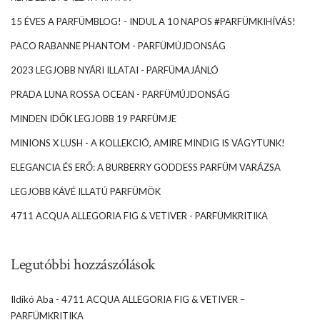
15 ÉVES A PARFÜMBLOG! - INDUL A 10 NAPOS #PARFÜMKIHÍVÁS!
PACO RABANNE PHANTOM - PARFÜMÚJDONSÁG
2023 LEGJOBB NYÁRI ILLATAI - PARFÜMAJÁNLÓ
PRADA LUNA ROSSA OCEAN - PARFÜMÚJDONSÁG
MINDEN IDŐK LEGJOBB 19 PARFÜMJE
MINIONS X LUSH - A KOLLEKCIÓ, AMIRE MINDIG IS VÁGYTUNK!
ELEGANCIA ÉS ERŐ: A BURBERRY GODDESS PARFÜM VARÁZSA
LEGJOBB KÁVÉ ILLATÚ PARFÜMÖK
4711 ACQUA ALLEGORIA FIG & VETIVER - PARFÜMKRITIKA
Legutóbbi hozzászólások
Ildikó Aba
-
4711 ACQUA ALLEGORIA FIG & VETIVER –
PARFÜMKRITIKA