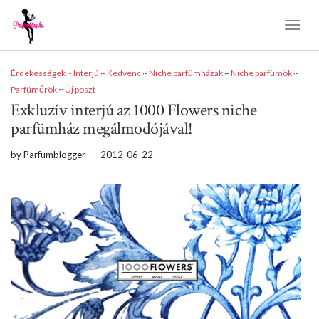
Toggl
Naviga
Érdekességek
~
Interjú
~
Kedvenc
~
Niche parfümházak
~
Niche parfümök
~
Parfümőrök
~
Új poszt
Exkluzív interjú az 1000 Flowers niche
parfümház megálmodójával!
by
Parfumblogger
-
2012-06-22