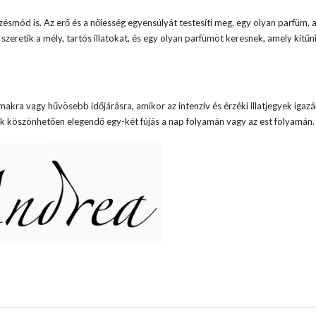
zésmód is. Az erő és a nőiesség egyensúlyát testesíti meg, egy olyan parfüm, 
szeretik a mély, tartós illatokat, és egy olyan parfümöt keresnek, amely kitűn
makra vagy hűvösebb időjárásra, amikor az intenzív és érzéki illatjegyek igazá
ak köszönhetően elegendő egy-két fújás a nap folyamán vagy az est folyamán.