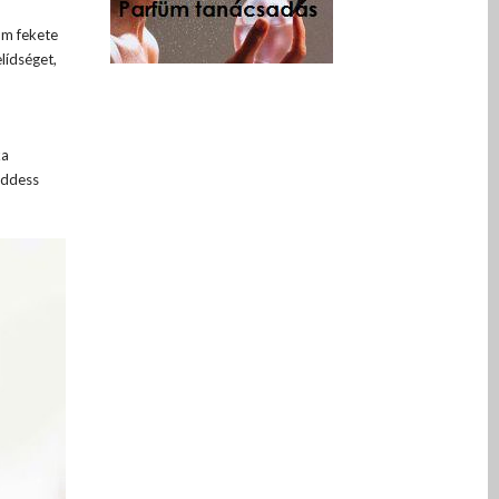
nom fekete
lídséget,
ka
oddess