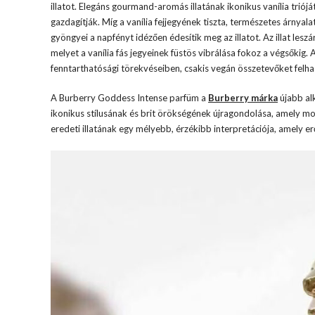
illatot. Elegáns gourmand-aromás illatának ikonikus vanília trióját
gazdagítják. Míg a vanília fejjegyének tiszta, természetes árnyalata
gyöngyei a napfényt idézően édesítik meg az illatot. Az illat les
melyet a vanília fás jegyeinek füstös vibrálása fokoz a végsőkig
fenntarthatósági törekvéseiben, csakis vegán összetevőket felhas
A Burberry Goddess Intense parfüm a
Burberry márka
újabb alk
ikonikus stílusának és brit örökségének újragondolása, amely m
eredeti illatának egy mélyebb, érzékibb interpretációja, amely erő