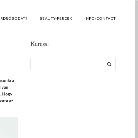
ARDRÓBODAT!
BEAUTY-PERCEK
INFO/CONTACT
Keress!
ásunkra
ilván
t. Hogy
zata az