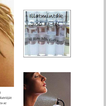
t
iatrióját
za az