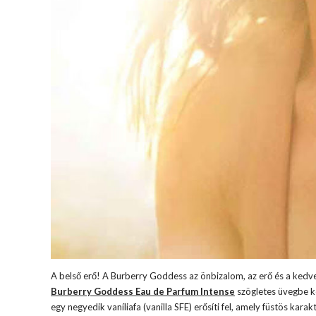
A belső erő! A Burberry Goddess az önbizalom, az erő és a kedvess
Burberry Goddess Eau de Parfum Intense
szögletes üvegbe kö
egy negyedik vaníliafa (vanilla SFE) erősíti fel, amely füstös kar