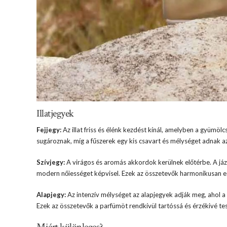
Illatjegyek
Fejjegy:
Az illat friss és élénk kezdést kínál, amelyben a gyümölc
sugároznak, míg a fűszerek egy kis csavart és mélységet adnak az 
Szívjegy:
A virágos és aromás akkordok kerülnek előtérbe. A jázm
modern nőiességet képvisel. Ezek az összetevők harmonikusan eg
Alapjegy:
Az intenzív mélységet az alapjegyek adják meg, ahol a va
Ezek az összetevők a parfümöt rendkívül tartóssá és érzékivé tes