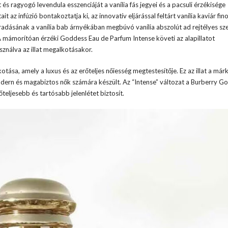
 és ragyogó levendula esszenciáját a vanília fás jegyei és a pacsuli érzékisége
it az infúzió bontakoztatja ki, az innovatív eljárással feltárt vanília kaviár fi
záradásának a vanília bab árnyékában megbúvó vanília abszolút ad rejtélyes sze
. A mámorítóan érzéki Goddess Eau de Parfum Intense követi az alapillatot
ználva az illat megalkotásakor.
otása, amely a luxus és az erőteljes nőiesség megtestesítője. Ez az illat a már
odern és magabiztos nők számára készült. Az “Intense” változat a Burberry G
teljesebb és tartósabb jelenlétet biztosít.