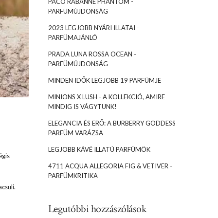
PACO RABANNE PHANTOM -
PARFÜMÚJDONSÁG
2023 LEGJOBB NYÁRI ILLATAI -
PARFÜMAJÁNLÓ
PRADA LUNA ROSSA OCEAN -
PARFÜMÚJDONSÁG
MINDEN IDŐK LEGJOBB 19 PARFÜMJE
MINIONS X LUSH - A KOLLEKCIÓ, AMIRE
MINDIG IS VÁGYTUNK!
ELEGANCIA ÉS ERŐ: A BURBERRY GODDESS
PARFÜM VARÁZSA
LEGJOBB KÁVÉ ILLATÚ PARFÜMÖK
égis
4711 ACQUA ALLEGORIA FIG & VETIVER -
PARFÜMKRITIKA
csuli.
Legutóbbi hozzászólások