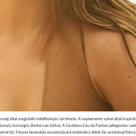
ég által megtalált önfelfedezés története. A naplemente színei által inspirál
nnyű, borongós illattal van töltve. A Goddess Eau de Parfum jellegzetes vaníl
akterrel bír. Fényes levendula esszenciával kombinálva élénk fás aromával fokoz