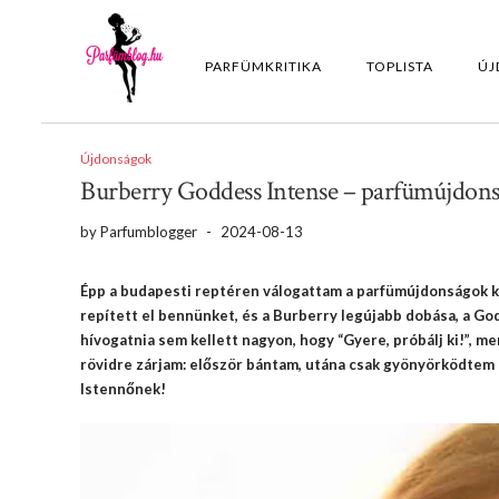
PARFÜMKRITIKA
TOPLISTA
ÚJ
Újdonságok
Burberry Goddess Intense – parfümújdon
by
Parfumblogger
-
2024-08-13
Épp a budapesti reptéren válogattam a parfümújdonságok kö
repített el bennünket, és a Burberry legújabb dobása, a God
hívogatnia sem kellett nagyon, hogy “Gyere, próbálj ki!”, m
rövidre zárjam: először bántam, utána csak gyönyörködtem b
Istennőnek!