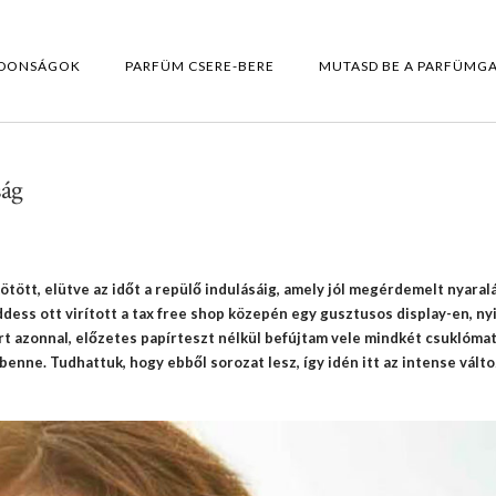
DONSÁGOK
PARFÜM CSERE-BERE
MUTASD BE A PARFÜMG
ság
tött, elütve az időt a repülő indulásáig, amely jól megérdemelt nyaral
dess ott virított a tax free shop közepén egy gusztusos display-en, ny
ert azonnal, előzetes papírteszt nélkül befújtam vele mindkét csuklóma
enne. Tudhattuk, hogy ebből sorozat lesz, így idén itt az intense válto