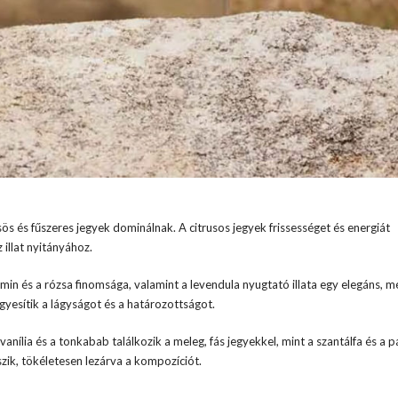
sös és fűszeres jegyek dominálnak. A citrusos jegyek frissességet és energiát
illat nyitányához.
in és a rózsa finomsága, valamint a levendula nyugtató illata egy elegáns, m
yesítik a lágyságot és a határozottságot.
nília és a tonkabab találkozik a meleg, fás jegyekkel, mint a szantálfa és a pa
zik, tökéletesen lezárva a kompozíciót.