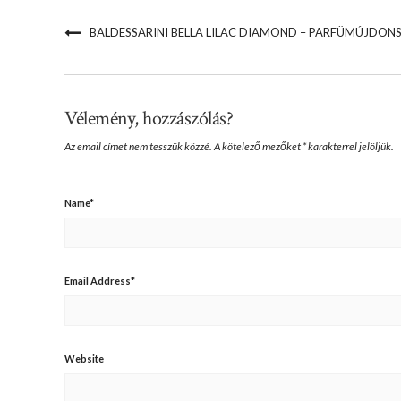
BALDESSARINI BELLA LILAC DIAMOND – PARFÜMÚJDON
Vélemény, hozzászólás?
Az email címet nem tesszük közzé.
A kötelező mezőket
*
karakterrel jelöljük.
Name
*
Email Address
*
Website