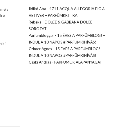
Ildikó Aba
-
4711 ACQUA ALLEGORIA FIG &
amely
VETIVER – PARFÜMKRITIKA
ik a
Rebeka
-
DOLCE & GABBANA DOLCE
SOROZAT
Parfumblogger
-
15 ÉVES A PARFÜMBLOG! –
INDUL A 10 NAPOS #PARFÜMKIHÍVÁS!
n ki
Czimer Ágnes
-
15 ÉVES A PARFÜMBLOG! –
INDUL A 10 NAPOS #PARFÜMKIHÍVÁS!
Csáki András
-
PARFÜMÖK ALAPANYAGAI