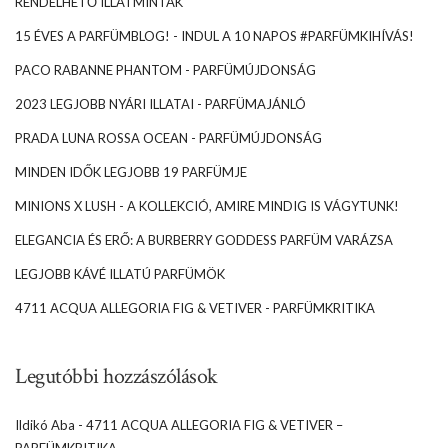
RENDELHETŐ ILLATMINTÁK
15 ÉVES A PARFÜMBLOG! - INDUL A 10 NAPOS #PARFÜMKIHÍVÁS!
PACO RABANNE PHANTOM - PARFÜMÚJDONSÁG
2023 LEGJOBB NYÁRI ILLATAI - PARFÜMAJÁNLÓ
PRADA LUNA ROSSA OCEAN - PARFÜMÚJDONSÁG
MINDEN IDŐK LEGJOBB 19 PARFÜMJE
MINIONS X LUSH - A KOLLEKCIÓ, AMIRE MINDIG IS VÁGYTUNK!
ELEGANCIA ÉS ERŐ: A BURBERRY GODDESS PARFÜM VARÁZSA
LEGJOBB KÁVÉ ILLATÚ PARFÜMÖK
4711 ACQUA ALLEGORIA FIG & VETIVER - PARFÜMKRITIKA
Legutóbbi hozzászólások
Ildikó Aba
-
4711 ACQUA ALLEGORIA FIG & VETIVER –