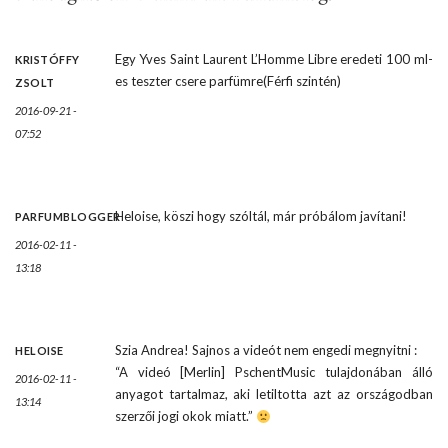
Egy Yves Saint Laurent L’Homme Libre eredeti 100 ml-
KRISTÓFFY
es teszter csere parfümre(Férfi szintén)
ZSOLT
2016-09-21 -
07:52
Heloise, köszi hogy szóltál, már próbálom javítani!
PARFUMBLOGGER
2016-02-11 -
13:18
Szia Andrea! Sajnos a videót nem engedi megnyitni :
HELOISE
“A videó [Merlin] PschentMusic tulajdonában álló
2016-02-11 -
anyagot tartalmaz, aki letiltotta azt az országodban
13:14
szerzői jogi okok miatt.”