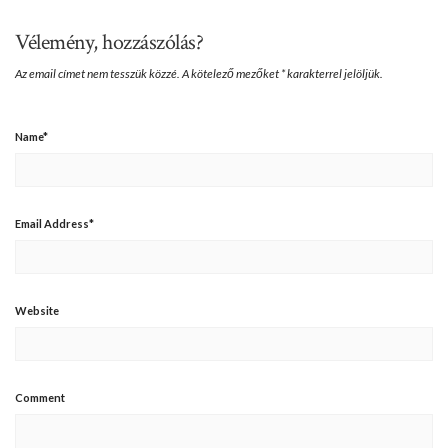
Vélemény, hozzászólás?
Az email címet nem tesszük közzé.
A kötelező mezőket
*
karakterrel jelöljük.
Name
*
Email Address
*
Website
Comment