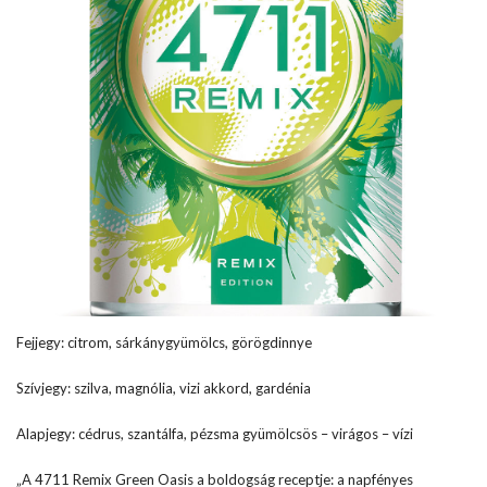
Fejjegy: citrom, sárkánygyümölcs, görögdinnye
Szívjegy: szilva, magnólia, vizi akkord, gardénia
Alapjegy: cédrus, szantálfa, pézsma gyümölcsös – virágos – vízi
„A 4711 Remix Green Oasis a boldogság receptje: a napfényes