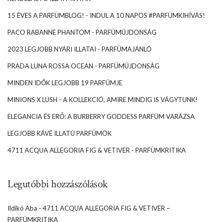
15 ÉVES A PARFÜMBLOG! - INDUL A 10 NAPOS #PARFÜMKIHÍVÁS!
PACO RABANNE PHANTOM - PARFÜMÚJDONSÁG
2023 LEGJOBB NYÁRI ILLATAI - PARFÜMAJÁNLÓ
PRADA LUNA ROSSA OCEAN - PARFÜMÚJDONSÁG
MINDEN IDŐK LEGJOBB 19 PARFÜMJE
MINIONS X LUSH - A KOLLEKCIÓ, AMIRE MINDIG IS VÁGYTUNK!
ELEGANCIA ÉS ERŐ: A BURBERRY GODDESS PARFÜM VARÁZSA
LEGJOBB KÁVÉ ILLATÚ PARFÜMÖK
4711 ACQUA ALLEGORIA FIG & VETIVER - PARFÜMKRITIKA
Legutóbbi hozzászólások
Ildikó Aba
-
4711 ACQUA ALLEGORIA FIG & VETIVER –
PARFÜMKRITIKA