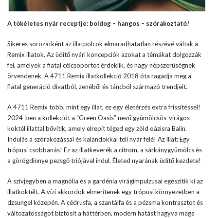
A tökéletes nyár receptje: boldog – hangos – szórakoztató!
Sikeres sorozatként az illatpolcok elmaradhatatlan részévé váltak a
Remix illatok. Az üdítő nyári koncepciók azokat a témákat dolgozzák
fel, amelyek a fiatal célcsoportot érdeklik, és nagy népszerűségnek
örvendenek. A 4711 Remix illatkollekció 2018 óta ragadja meg a
fiatal generáció divatból, zenéből és táncból származó trendjeit.
A 4711 Remix több, mint egy illat, ez egy életérzés extra frissítéssel!
2024-ben a kollekciót a “Green Oasis” nevű gyümölcsös-virágos
koktél illattal bővítik, amely elrepít téged egy zöld oázisra Balin.
Indulás a szórakozással és kalandokkal teli nyár felé! Az illat: Egy
trópusi csobbanás! Ez az illatkeverék a citrom, a sárkánygyümölcs és
a görögdinnye pezsgő triójával indul. Életed nyarának üdítő kezdete!
A szívjegyben a magnólia és a gardénia virágimpulzusai egészítik ki az
illatkoktélt. A vízi akkordok elmerítenek egy trópusi környezetben a
dzsungel közepén. A cédrusfa, a szantálfa és a pézsma kontrasztot és
változatosságot biztosít a háttérben, modern hatást hagyva maga