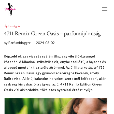
Toggl
Naviga
Újdonságok
4711 Remix Green Oasis – parfümújdonság
by
Parfumblogger
-
2024-06-02
Képzeld el: egy vízesés szélén állsz egy vibráló dzsungel
közepén. A lábadnál szikrázik a víz, enyhe szellő fúj a hajadba és
a levegő megtelik tiszta életörömmel. Az új illatalkotás, a 4711
Remix Green Oasis egy gyümölcsös-virágos keverék, amely
Balira visz! Akár új kalandos helyeket szeretnél felfedezni, akár
csak egy kis vakációra vágysz, az új 4711 Remix Edition Green
Oasis vízi akkordokkal tökéletes nyaralási érzést nyújt.