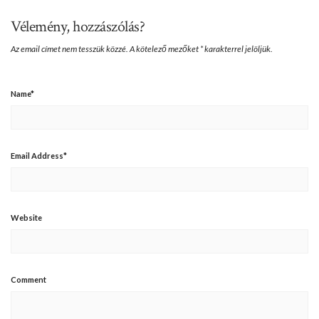
Vélemény, hozzászólás?
Az email címet nem tesszük közzé.
A kötelező mezőket
*
karakterrel jelöljük.
Name
*
Email Address
*
Website
Comment