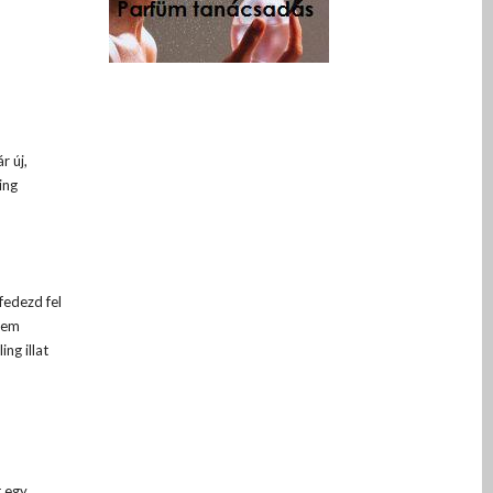
r új,
ing
fedezd fel
anem
ng illat
t egy