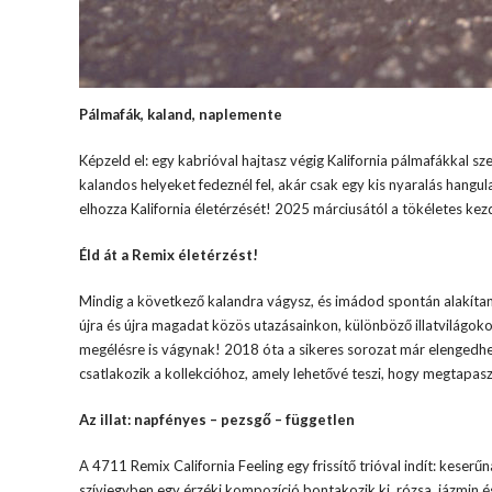
Pálmafák, kaland, naplemente
Képzeld el: egy kabrióval hajtasz végig Kalifornia pálmafákkal sze
kalandos helyeket fedeznél fel, akár csak egy kis nyaralás hang
elhozza Kalifornia életérzését! 2025 márciusától a tökéletes ke
Éld át a Remix életérzést!
Mindig a következő kalandra vágysz, és imádod spontán alakítani 
újra és újra magadat közös utazásainkon, különböző illatvilágoko
megélésre is vágynak! 2018 óta a sikeres sorozat már elengedhete
csatlakozik a kollekcióhoz, amely lehetővé teszi, hogy megtapasz
Az illat: napfényes – pezsgő – független
A 4711 Remix California Feeling egy frissítő trióval indít: keser
szívjegyben egy érzéki kompozíció bontakozik ki, rózsa, jázmin é