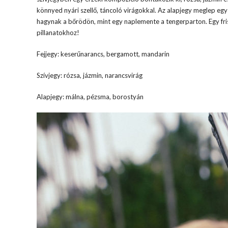
könnyed nyári szellő, táncoló virágokkal. Az alapjegy meglep e
hagynak a bőrödön, mint egy naplemente a tengerparton. Egy frissít
pillanatokhoz!
Fejjegy: keserűnarancs, bergamott, mandarin
Szívjegy: rózsa, jázmin, narancsvirág
Alapjegy: málna, pézsma, borostyán