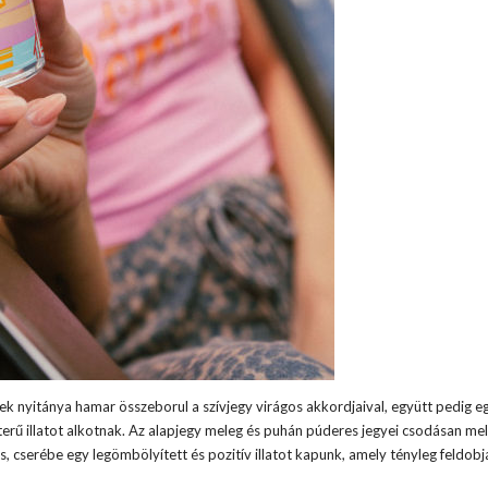
yek nyitánya hamar összeborul a szívjegy virágos akkordjaival, együtt pedig eg
terű illatot alkotnak. Az alapjegy meleg és puhán púderes jegyei csodásan me
, cserébe egy legömbölyített és pozitív illatot kapunk, amely tényleg feldobj