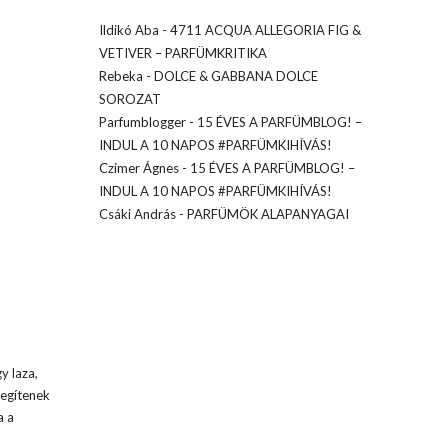
Ildikó Aba
-
4711 ACQUA ALLEGORIA FIG &
VETIVER – PARFÜMKRITIKA
Rebeka
-
DOLCE & GABBANA DOLCE
SOROZAT
Parfumblogger
-
15 ÉVES A PARFÜMBLOG! –
INDUL A 10 NAPOS #PARFÜMKIHÍVÁS!
Czimer Ágnes
-
15 ÉVES A PARFÜMBLOG! –
INDUL A 10 NAPOS #PARFÜMKIHÍVÁS!
Csáki András
-
PARFÜMÖK ALAPANYAGAI
y laza,
legítenek
a a