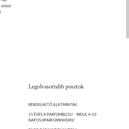
 utóízt
i
Legolvasottabb posztok
RENDELHETŐ ILLATMINTÁK
15 ÉVES A PARFÜMBLOG! - INDUL A 10
NAPOS #PARFÜMKIHÍVÁS!