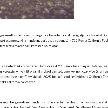
gélyezett utcáin, a nap simogatja a bőrödet, a szél pedig átjárja a hajadat. Aká
ulatot csempésznél a mindennapjaidba, a vadonatúj 4711 Remix California Feel
zdete lesz a nyaradnak, keresd a boltokban!
az életed? Akkor válts repülőmódra a 4711 Remix frissítő nyári illataival, és 
n keresztül – mert itt olyan illatokról van szó, amelyek nemcsak viselésre, h
tlen része a parfümvilágnak. 2025-ben a frissítő, gyümölcsös California Feeli
tald Kalifornia napfényét.
űnarancs, bergamott és mandarin – tökéletes felfrissülés forró nyári napokra! A
s narancsvirág keverékével. Ezek a virágos árnyalatok úgy ölelnek körbe, min