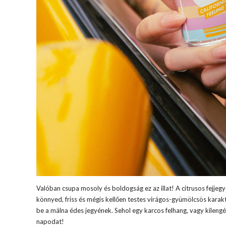
Valóban csupa mosoly és boldogság ez az illat! A citrusos fejjeg
könnyed, friss és mégis kellően testes virágos-gyümölcsös karak
be a málna édes jegyének. Sehol egy karcos felhang, vagy kilengés
napodat!