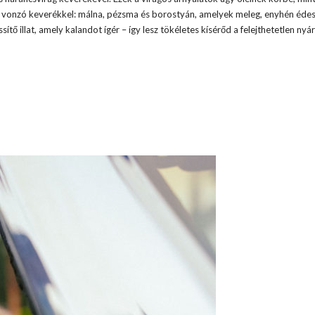
gy vonzó keverékkel: málna, pézsma és borostyán, amelyek meleg, enyhén édes
ő illat, amely kalandot ígér – így lesz tökéletes kísérőd a felejthetetlen nyár