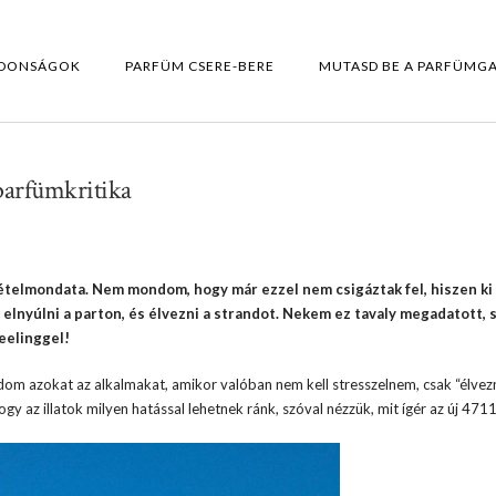
DONSÁGOK
PARFÜM CSERE-BERE
MUTASD BE A PARFÜMG
parfümkritika
tételmondata. Nem mondom, hogy már ezzel nem csigáztak fel, hiszen ki
elnyúlni a parton, és élvezni a strandot. Nekem ez tavaly megadatott, 
eelinggel!
om azokat az alkalmakat, amikor valóban nem kell stresszelnem, csak “élvezn
ogy az illatok milyen hatással lehetnek ránk, szóval nézzük, mit ígér az új 47