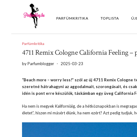
PARFÜMKRITIKA
TOPLISTA
ÚJ
Parfümkritika
4711 Remix Cologne California Feeling – 
by
Parfumblogger
-
2025-03-23
“Beach more – worry less!” szól az új 4711 Remix Cologne 
szeretné hátrahagyni az aggodalmait, szorongásait, és csak 
idén is pont erre készülök, táskámban egy üveg California F
Ha nem is megyek Kaliforniáig, de a hétköznapokban is megragad
életet”, hiszen mi másért élünk, ha nem ezért? Azt pedig tudjuk, h