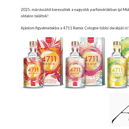
2025. márciusától keressétek a nagyobb parfümériákban (pl Mül
oldalon találtok!
Ajánlom figyelmetekbe a 4711 Remix Cologne többi darabját is!