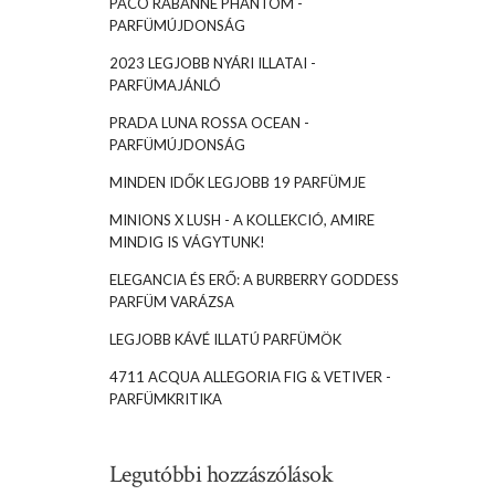
PACO RABANNE PHANTOM -
PARFÜMÚJDONSÁG
2023 LEGJOBB NYÁRI ILLATAI -
PARFÜMAJÁNLÓ
PRADA LUNA ROSSA OCEAN -
PARFÜMÚJDONSÁG
MINDEN IDŐK LEGJOBB 19 PARFÜMJE
MINIONS X LUSH - A KOLLEKCIÓ, AMIRE
MINDIG IS VÁGYTUNK!
ELEGANCIA ÉS ERŐ: A BURBERRY GODDESS
PARFÜM VARÁZSA
LEGJOBB KÁVÉ ILLATÚ PARFÜMÖK
4711 ACQUA ALLEGORIA FIG & VETIVER -
PARFÜMKRITIKA
Legutóbbi hozzászólások