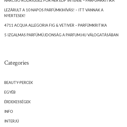
NARCISO RODRIGUEZ FOR HER EDP INTENSE – PARFÜMKRITIKA
LEZÁRULT A 10 NAPOS PARFÜMKIHÍVÁS! – ITT VANNAK A
NYERTESEK!
4711 ACQUA ALLEGORIA FIG & VETIVER – PARFÜMKRITIKA
5 IZGALMAS PARFÜMÚJDONSÁG A PARFUM.HU VÁLOGATÁSÁBAN
Categories
BEAUTY-PERCEK
EGYÉB
ÉRDEKESSÉGEK
INFO
INTERJÚ