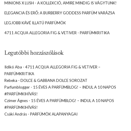
MINIONS X LUSH - A KOLLEKCIÓ, AMIRE MINDIG IS VÁGYTUNK!
ELEGANCIA ÉS ERŐ: A BURBERRY GODDESS PARFÜM VARÁZSA
LEGJOBB KÁVÉ ILLATÚ PARFÜMÖK
4711 ACQUA ALLEGORIA FIG & VETIVER - PARFÜMKRITIKA
Legutóbbi hozzászólások
Ildikó Aba
-
4711 ACQUA ALLEGORIA FIG & VETIVER –
PARFÜMKRITIKA
Rebeka
-
DOLCE & GABBANA DOLCE SOROZAT
Parfumblogger
-
15 ÉVES A PARFÜMBLOG! – INDUL A 10 NAPOS
#PARFÜMKIHÍVÁS!
Czimer Ágnes
-
15 ÉVES A PARFÜMBLOG! – INDUL A 10 NAPOS
#PARFÜMKIHÍVÁS!
Csáki András
-
PARFÜMÖK ALAPANYAGAI