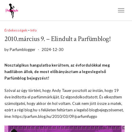
Toggl
Naviga
Érdekességek
~
Info
2010.március 9. – Elindult a Parfümblog!
by
Parfumblogger
-
2024-12-30
Nosztalgikus hangulatba kerültem, az évfordulókkal meg
hadilábon állok, de most előbányásztam a legeslegelső
Parfümblog bejegyzést!
Szóval az úgy történt, hogy Andy Tauer posztolt az instán, hogy 19
éve indította el parfümmárkáját. Ez elgondolkodtatott. És elkezdtem
számolgatni, hogy akkor én hol voltam. Csak nem jött össze a matek,
ezért a régi blog.hu-s felületen feltúrtam a legelső blogbejegyzésemet,
íme: https://parfum.blog.hu/2010/03/09/parfumfuggo