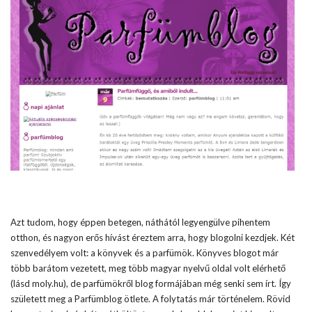
Azt tudom, hogy éppen betegen, náthától legyengülve pihentem
otthon, és nagyon erős hívást éreztem arra, hogy blogolni kezdjek. Két
szenvedélyem volt: a könyvek és a parfümök. Könyves blogot már
több barátom vezetett, meg több magyar nyelvű oldal volt elérhető
(lásd moly.hu), de parfümökről blog formájában még senki sem írt. Így
született meg a Parfümblog ötlete. A folytatás már történelem. Rövid