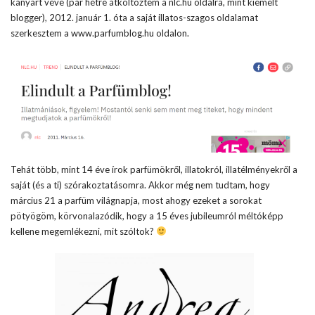
kanyart véve (pár hétre átköltöztem a nlc.hu oldalra, mint kiemelt
blogger), 2012. január 1. óta a saját illatos-szagos oldalamat
szerkesztem a www.parfumblog.hu oldalon.
Tehát több, mint 14 éve írok parfümökről, illatokról, illatélményekről a
saját (és a ti) szórakoztatásomra. Akkor még nem tudtam, hogy
március 21 a parfüm világnapja, most ahogy ezeket a sorokat
pötyögöm, körvonalazódik, hogy a 15 éves jubileumról méltóképp
kellene megemlékezni, mit szóltok?