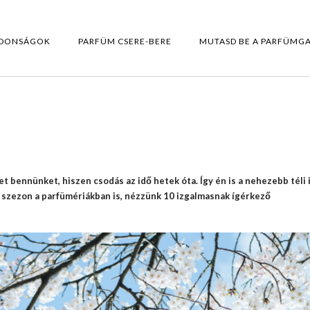
DONSÁGOK
PARFÜM CSERE-BERE
MUTASD BE A PARFÜMG
et bennünket, hiszen csodás az idő hetek óta. Így én is a nehezebb téli 
 a szezon a parfümériákban is, nézzünk 10 izgalmasnak ígérkező