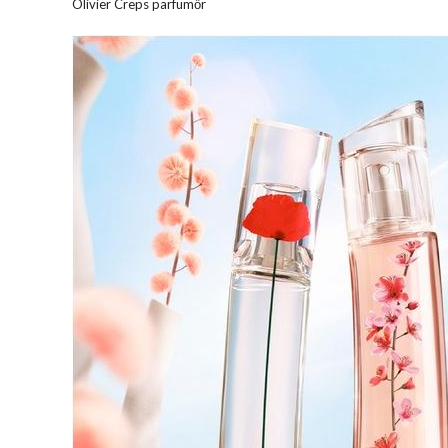
Olivier Creps parfümőr