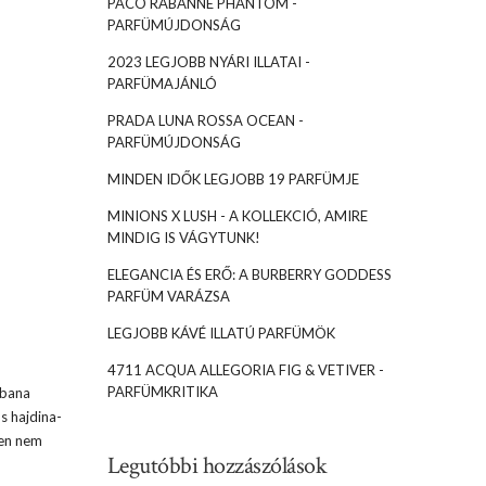
PACO RABANNE PHANTOM -
PARFÜMÚJDONSÁG
2023 LEGJOBB NYÁRI ILLATAI -
PARFÜMAJÁNLÓ
PRADA LUNA ROSSA OCEAN -
PARFÜMÚJDONSÁG
MINDEN IDŐK LEGJOBB 19 PARFÜMJE
MINIONS X LUSH - A KOLLEKCIÓ, AMIRE
MINDIG IS VÁGYTUNK!
ELEGANCIA ÉS ERŐ: A BURBERRY GODDESS
PARFÜM VARÁZSA
LEGJOBB KÁVÉ ILLATÚ PARFÜMÖK
4711 ACQUA ALLEGORIA FIG & VETIVER -
PARFÜMKRITIKA
ebana
s hajdina-
tten nem
Legutóbbi hozzászólások