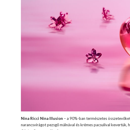
Nina Ricci Nina Illusion
– a 90%-ban természetes összetevőket ta
narancsvirágot pezsgő málnával és krémes pacsulival kevertük, 