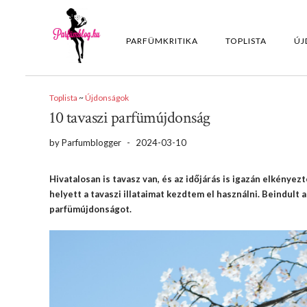
PARFÜMKRITIKA
TOPLISTA
ÚJ
Toplista
~
Újdonságok
10 tavaszi parfümújdonság
by
Parfumblogger
-
2024-03-10
Hivatalosan is tavasz van, és az időjárás is igazán elkényezt
helyett a tavaszi illataimat kezdtem el használni. Beindult
parfümújdonságot.