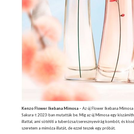
Kenzo Flower Ikebana Mimosa
– Az új Flower Ikebana Mimosa a
Sakura-t 2023-ban mutatták be. Míg az új Mimosa egy kiszámítható
illattal, ami sötétíti a tuberózsa/cseresznyevirág kombót, és kissé
szeretem a mimóza illatát, de ezzel teszek egy próbát.