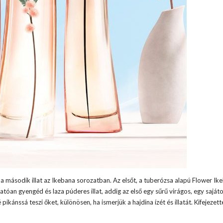
 második illat az Ikebana sorozatban. Az elsőt, a tuberózsa alapú Flower Ik
an gyengéd és laza púderes illat, addig az első egy sűrű virágos, egy sajáto
 pikánssá teszi őket, különösen, ha ismerjük a hajdina ízét és illatát. Kifejeze