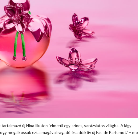
rtalmazó új Nina Illusion “elmerül egy színes, varázslatos világba. A lágy
hogy megalkossuk ezt a magával ragadó és addiktív új Eau de Parfumot.” – m